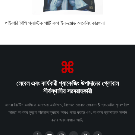
পাইকারি পিপি প্লাস্টিক পার্টি কাপ ইন-মোল্ড লেবেলিং কারখানা
লেবেল এবং কার্যকরী প্যাকেজিং উপাদানের গ্লোবাল
শীর্ষস্থানীয় সরবরাহকারী
আমরা ব্রিটিশ কলম্বিয়া কানাডায় অবস্থিত, বিশেষত লেবেলে ফোকাস & প্যাকেজিং মুদ্রণ শিল্প
আমরা আপনার মুদ্রণ কাঁচামাল ক্রয়কে আরও সহজ করতে এবং আপনার ব্যবসায়কে সমর্থন
করার জন্য এখানে আছি