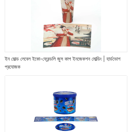
ইন মোল্ড লেবেল ইকো-ফ্রেন্ডলি জুস কাপ ইনজেকশন মোল্ডিং | হার্ডভোগ
প্রযোজক