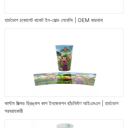
হার্ডভোগ চকোলেট বাকেট ইন-মোল্ড লেবেলিং | OEM কারখানা
কাস্টম মিক্সড ড্রিঙ্কস কাপ ইনজেকশন ছাঁচনির্মাণ আইএমএল | হার্ডভোগ
সরবরাহকারী