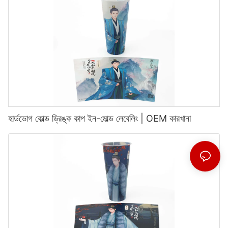
হার্ডভোগ কোল্ড ড্রিঙ্ক কাপ ইন-মোল্ড লেবেলিং | OEM কারখানা