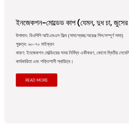
ইনজেকশন-মোল্ডেড কাপ (যেমন, দুধ চা, জুসের 
উপাদান: বিওপিপি আইএমএল ফিল্ম (সাদা/স্বচ্ছ/অরেঞ্জ পিল/সম্পূর্ণ সাদা)
পুরুত্ব: ৬০-৭০ মাইক্রন
কারণ: ইনজেকশন মোল্ডিংয়ের সময় নির্বিঘ্ন একীকরণ, কোনো দ্বিতীয় লেবেলি
কার্যকারিতা এবং শক্তিশালী স্থায়িত্ব।
READ MORE