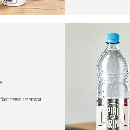
্ম
রতিরোধ ক্ষমতা এবং স্বচ্ছতা।