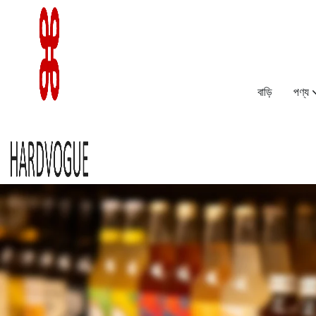
বাড়ি
পণ্য