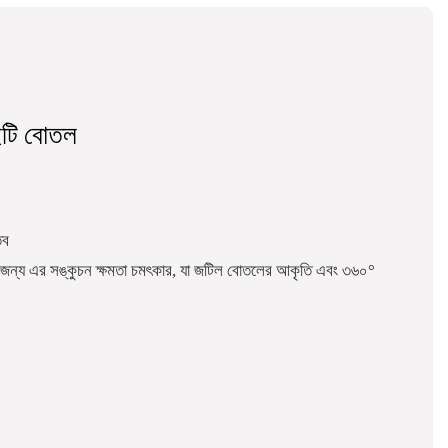
ইটি বোতল
তব
র জন্য এর সঙ্কুচন ক্ষমতা চমৎকার, যা জটিল বোতলের আকৃতি এবং ৩৬০°