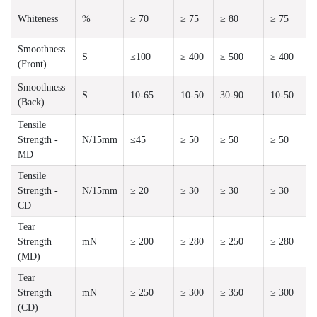
Whiteness
%
≥ 70
≥ 75
≥ 80
≥ 75
Smoothness
S
≤100
≥ 400
≥ 500
≥ 400
(Front)
Smoothness
S
10-65
10-50
30-90
10-50
(Back)
Tensile
Strength -
N/15mm
≤45
≥ 50
≥ 50
≥ 50
MD
Tensile
Strength -
N/15mm
≥ 20
≥ 30
≥ 30
≥ 30
CD
Tear
Strength
mN
≥ 200
≥ 280
≥ 250
≥ 280
(MD)
Tear
Strength
mN
≥ 250
≥ 300
≥ 350
≥ 300
(CD)