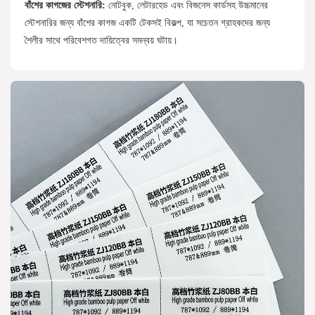
বাঁশের কাগজের স্টেশনারি:
নোটবুক, লেটারহেড এবং বিজনেস কার্ডসহ উচ্চমানের
স্টেশনারির জন্য বাঁশের কাগজ একটি টেকসই বিকল্প, যা সচেতন গ্রাহকদের জন্য
শৈলীর সাথে পরিবেশগত দায়িত্বের সমন্বয় ঘটায়।