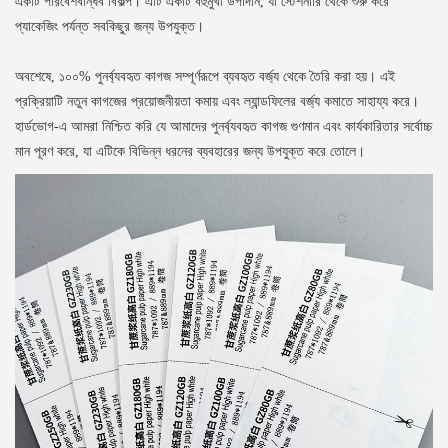
একটি পরিবেশবান্ধব বিকল্প। এটি একটি বহুমুখী উপাদান, যা স্টেশনারি থেকে শুরু করে
প্যাকেজিং পর্যন্ত সবকিছুর জন্য উপযুক্ত।
অবশেষে, ১০০% পুনর্ব্যবহৃত কাগজ সম্পূর্ণরূপে ব্যবহৃত বর্জ্য থেকে তৈরি করা হয়। এই
প্রক্রিয়াটি নতুন কাগজের প্রয়োজনীয়তা কমায় এবং ল্যান্ডফিলের বর্জ্য কমাতে সাহায্য করে।
হার্ডভোগ-এ আমরা নিশ্চিত করি যে আমাদের পুনর্ব্যবহৃত কাগজ গুণমান এবং কার্যকারিতার সর্বোচ্চ
মান পূরণ করে, যা এটিকে বিভিন্ন ধরনের ব্যবহারের জন্য উপযুক্ত করে তোলে।