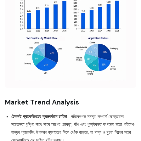
Market Trend Analysis
টেকসই প্যাকেজিংয়ের ক্রমবর্ধমান চাহিদা
: পরিবেশগত সমস্যা সম্পর্কে ভোক্তাদের
সচেতনতা বৃদ্ধির সাথে সাথে আখের ছোবড়া, বাঁশ এবং পুনর্ব্যবহৃত কাগজের মতো পরিবেশ-
বান্ধব প্যাকেজিং উপকরণ ব্যবহারের দিকে ঝোঁক বাড়ছে, যা খাদ্য ও খুচরা শিল্পের মতো
ক্ষেত্রগুলিতে এর চাহিদা বৃদ্ধি করছে।