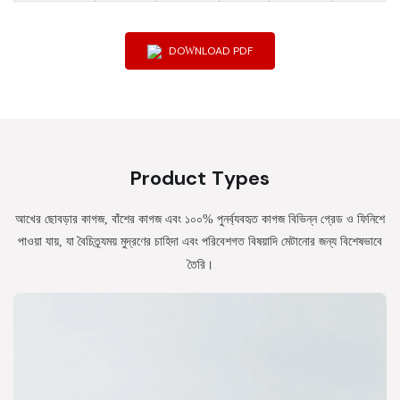
DOWNLOAD PDF
Product Types
আখের ছোবড়ার কাগজ, বাঁশের কাগজ এবং ১০০% পুনর্ব্যবহৃত কাগজ বিভিন্ন গ্রেড ও ফিনিশে
পাওয়া যায়, যা বৈচিত্র্যময় মুদ্রণের চাহিদা এবং পরিবেশগত বিষয়াদি মেটানোর জন্য বিশেষভাবে
তৈরি।