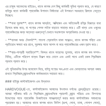
এর চাক্ষুষ আবেদনের বাইরেও, ধাতব কাগজ বেশ কিছু কার্যকরী সুবিধা প্রদান করে, যে কারণে
হাইমুর মতো কার্যকরী প্যাকেজিং উপাদান নির্মাতারা এই উপকরণ সরবরাহে শিল্পকে নেতৃত্ব
দিচ্ছেন:
- **বাধা সুরক্ষা**: ধাতব কাগজ আর্দ্রতা, অক্সিজেন এবং অতিবেগুনী রশ্মির বিরুদ্ধে বাধা
হিসেবে কাজ করে, যা পণ্যের শেলফ লাইফ বাড়াতে সাহায্য করে। এটি খাদ্য এবং ওষুধের
প্যাকেজিংয়ের জন্য অত্যন্ত গুরুত্বপূর্ণ যেখানে সংরক্ষণকে অগ্রাধিকার দেওয়া হয়।
- **হালকা অথচ টেকসই**: পাতলা প্রোফাইল থাকা সত্ত্বেও, ধাতব কাগজ শক্তি এবং
প্রতিরোধ ক্ষমতা ধরে রাখে, সুরক্ষার সাথে আপস না করে প্যাকেজিংয়ের ওজন হ্রাস করে।
- **ব্যয়-সাশ্রয়ী স্থায়িত্ব**: বিশুদ্ধ ধাতব ফয়েলের তুলনায়, ধাতব কাগজ কম সম্পদ-
নিবিড়, এটিকে পরিবেশ বান্ধব বিকল্প করে তোলে এবং একই সাথে একই রকম প্রিমিয়াম
প্রভাব প্রদান করে।
এই সুবিধাগুলির উপর মনোযোগ দিয়ে, হাইমু পণ্যের অখণ্ডতা এবং ভোক্তাদের আস্থা বজায়
রাখতে প্রিমিয়াম ব্র্যান্ডগুলিকে কার্যকরভাবে সহায়তা করে।
### হাইমুর কাস্টমাইজেশন এবং উদ্ভাবন
HARDVOGUE-তে, কাস্টমাইজেশন আমাদের উৎপাদন দর্শনের কেন্দ্রবিন্দুতে রয়েছে।
আমরা স্বীকার করি যে প্রিমিয়াম ব্র্যান্ডগুলিকে প্রায়শই ব্র্যান্ড পরিচয় এবং বিপণনের
উদ্দেশ্যের সাথে প্যাকেজিং ডিজাইনকে সামঞ্জস্যপূর্ণ করার জন্য কাস্টমাইজড সমাধানের
প্রয়োজন হয়। আমাদের ধাতব কাগজ ধাতব ফিনিশ (রূপা, সোনা, তামা, গোলাপ সোনা),