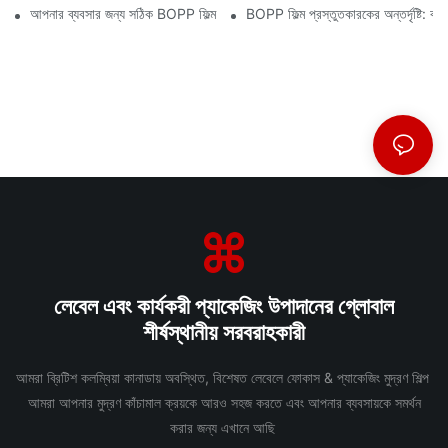
আপনার ব্যবসার জন্য সঠিক BOPP ফিল্ম সরবরাহকারী নির্বাচন করা কেন গুরুত্বপূর্ণ
BOPP ফিল্ম প্রস্তুতকারকের অন্তর্দৃষ্টি: ব
লেবেল এবং কার্যকরী প্যাকেজিং উপাদানের গ্লোবাল
শীর্ষস্থানীয় সরবরাহকারী
আমরা ব্রিটিশ কলম্বিয়া কানাডায় অবস্থিত, বিশেষত লেবেলে ফোকাস & প্যাকেজিং মুদ্রণ শিল্প
আমরা আপনার মুদ্রণ কাঁচামাল ক্রয়কে আরও সহজ করতে এবং আপনার ব্যবসায়কে সমর্থন
করার জন্য এখানে আছি