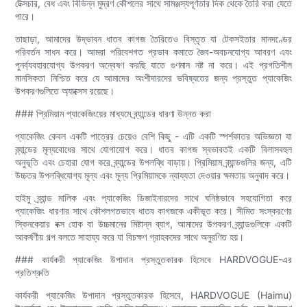
টেক্সচার, বেধ এবং বিভিন্ন মুদ্রণ কৌশলের সাথে সামঞ্জস্যপূর্ণতার দিক থেকে তৈরি করা যেতে
পারে।
তাছাড়া, আমাদের উদ্ভাবন ধাতব কাগজ তৈরিতেও বিস্তৃত যা টেকসইতার মানদণ্ডের
পরিবর্তন সাধন করে। আমরা পরিবেশগত প্রভাব কমাতে জৈব-অবচনযোগ্য আবরণ এবং
পুনর্ব্যবহারযোগ্য উপকরণ অন্বেষণ করছি যাতে গুণমান নষ্ট না করে। এই প্রগতিশীল
মানসিকতা নিশ্চিত করে যে আমাদের অংশীদারদের ভবিষ্যতের জন্য প্রস্তুত প্যাকেজিং
উপকরণগুলিতে অ্যাক্সেস রয়েছে।
### প্রিমিয়াম প্যাকেজিংয়ের মাধ্যমে ব্র্যান্ডের ধারণা উন্নত করা
প্যাকেজিং কেবল একটি পাত্রের চেয়েও বেশি কিছু - এটি একটি স্পর্শকাতর অভিজ্ঞতা যা
ব্র্যান্ডের মূল্যবোধের সাথে যোগাযোগ করে। ধাতব কাগজ স্বভাবতই একটি বিলাসবহুল
অনুভূতি এবং চেহারা যোগ করে ব্র্যান্ডের উপলব্ধি বাড়ায়। প্রিমিয়াম ব্র্যান্ডগুলির জন্য, এটি
উচ্চতর উপলব্ধিযোগ্য মূল্য এবং মূল্য প্রিমিয়ামকে ন্যায্যতা দেওয়ার ক্ষমতায় অনুবাদ করে।
হাইমু ব্র্যান্ড মালিক এবং প্যাকেজিং ডিজাইনারদের সাথে ঘনিষ্ঠভাবে সহযোগিতা করে
প্যাকেজিং ধারণার সাথে কৌশলগতভাবে ধাতব কাগজকে একীভূত করে। সীমিত সংস্করণের
স্কিনকেয়ার বক্স হোক বা উচ্চমানের মিষ্টান্ন ব্যাগ, আমাদের উপকরণ ব্র্যান্ডগুলিকে একটি
আকর্ষণীয় গল্প বলতে সাহায্য করে যা বিচক্ষণ গ্রাহকদের সাথে অনুরণিত হয়।
### কার্যকরী প্যাকেজিং উপাদান প্রস্তুতকারক হিসেবে HARDVOGUE-এর
প্রতিশ্রুতি
কার্যকরী প্যাকেজিং উপাদান প্রস্তুতকারক হিসেবে, HARDVOGUE (Haimu)