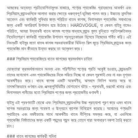
আজকের অত্যন্ত প্রতিযোগিতামূলক বাজারে, পণ্যের প্যাকেজিং গ্রাহকদের আকর্ষণ এবং
প্রিমিয়াম ব্র্যান্ডগুলিকে আলাদা করার ক্ষেত্রে গুরুত্বপূর্ণ ভূমিকা পালন করে। উচ্চতর নান্দনিক
আবেদন এবং কার্যকরী সুবিধার জন্য পরিচিত ধাতব কাগজ, বিলাসবহুল প্যাকেজিং সমাধানের
জন্য একটি অপরিহার্য উপাদান হয়ে উঠেছে। HARDVOGUE, যা কেবল হাইমু নামেও
পরিচিত, আমরা উদ্ভাবনী ধাতব কাগজ পণ্যের মাধ্যমে ব্র্যান্ড মূল্য বৃদ্ধিতে প্রতিশ্রুতিবদ্ধ
নিবেদিতপ্রাণ কার্যকরী প্যাকেজিং উপাদান প্রস্তুতকারক হিসেবে নিজেদের গর্বিত করি। এই
নিবন্ধটি হাইমুর মতো ধাতব কাগজ সরবরাহকারীরা বিভিন্ন শিল্প জুড়ে প্রিমিয়াম ব্র্যান্ডের জন্য
প্যাকেজিং মান কীভাবে উন্নত করছে তা অন্বেষণ করে।
### প্রিমিয়াম প্যাকেজিংয়ে ধাতব কাগজের ক্রমবর্ধমান চাহিদা
ভোক্তারা ক্রমবর্ধমানভাবে অনন্য এবং পরিশীলিত পণ্যের প্রতি আকৃষ্ট হওয়ায়, ব্র্যান্ডগুলি
তাদের মনোযোগ এমন প্যাকেজিংয়ের দিকে সরিয়ে নিচ্ছে যা কেবল সুরক্ষাই দেয় না বরং দৃশ্যত
আকর্ষণীয়ও করে। ধাতব কাগজ একটি আকর্ষণীয়, ঝলমলে ফিনিশ অফার করে যা
তাৎক্ষণিকভাবে গুণমান এবং এক্সক্লুসিভিটির যোগাযোগ ঘটায় - প্রসাধনী, গুরমেট খাবার এবং
বিলাসবহুল পানীয়ের মতো প্রিমিয়াম পণ্যের জন্য প্রয়োজনীয় গুণাবলী।
হাইমু এই প্রবণতাটি বোঝে এবং প্রিমিয়াম ব্র্যান্ডগুলির উচ্চ প্রত্যাশা পূরণ করে এমন ধাতব
কাগজ সরবরাহের জন্য গবেষণা ও উন্নয়নে ব্যাপক বিনিয়োগ করেছে। আমাদের পণ্যগুলি
স্থায়িত্ব এবং নমনীয়তার সাথে আকর্ষণীয় ধাতব দীপ্তির সমন্বয় করে, যা এগুলিকে
প্যাকেজিং নির্মাতাদের জন্য একটি পছন্দের পছন্দ করে তোলে যারা অসাধারণ নকশা তৈরি করতে
চান।
### ধাতব কাগজের কার্যকরী সুবিধা