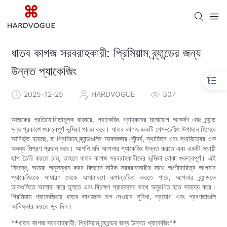
ধাতব কাগজ সরবরাহকারী: প্রিমিয়াম ব্র্যান্ডের জন্য
উন্নত প্যাকেজিং
2025-12-25
HARDVOGUE
307
আজকের প্রতিযোগিতামূলক বাজারে, প্যাকেজিং গ্রাহকদের মনোযোগ আকর্ষণ এবং ব্র্যান্ড
মূল্য প্রকাশে গুরুত্বপূর্ণ ভূমিকা পালন করে। ধাতব কাগজ একটি গেম-চেঞ্জিং উপাদান হিসেবে
আবির্ভূত হয়েছে, যা প্রিমিয়াম ব্র্যান্ডগুলির আকাঙ্ক্ষার সৌন্দর্য, স্থায়িত্ব এবং স্থায়িত্বের এক
অনন্য মিশ্রণ প্রদান করে। আপনি যদি আপনার প্যাকেজিং উন্নত করতে এবং একটি স্থায়ী
ছাপ তৈরি করতে চান, তাহলে ধাতব কাগজ সরবরাহকারীদের ভূমিকা বোঝা গুরুত্বপূর্ণ। এই
নিবন্ধে, আমরা অনুসন্ধান করব কিভাবে সঠিক সরবরাহকারীর সাথে অংশীদারিত্ব আপনার
প্যাকেজিংকে সাধারণ থেকে অসাধারণে রূপান্তরিত করতে পারে, আপনার ব্র্যান্ডকে
তাকগুলিতে আলাদা করে তুলতে এবং বিচক্ষণ গ্রাহকদের সাথে অনুরণিত হতে সাহায্য করে।
প্রিমিয়াম প্যাকেজিংয়ে ধাতব কাগজকে রূপ দেওয়ার সুবিধা, প্রয়োগ এবং প্রবণতাগুলি
আবিষ্কার করতে ডুব দিন।
**ধাতব কাগজ সরবরাহকারী: প্রিমিয়াম ব্র্যান্ডের জন্য উন্নত প্যাকেজিং**