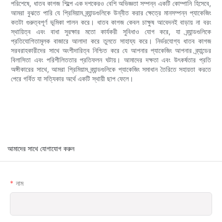
পরিশেষে, ধাতব কাগজ শিল্পে এক দশকেরও বেশি অভিজ্ঞতা সম্পন্ন একটি কোম্পানি হিসেবে,
আমরা বুঝতে পারি যে প্রিমিয়াম ব্র্যান্ডগুলিকে উন্নীত করার ক্ষেত্রে মানসম্পন্ন প্যাকেজিং
কতটা গুরুত্বপূর্ণ ভূমিকা পালন করে। ধাতব কাগজ কেবল চাক্ষুষ আবেদনই বাড়ায় না বরং
স্থায়িত্ব এবং বাধা সুরক্ষার মতো কার্যকরী সুবিধাও যোগ করে, যা ব্র্যান্ডগুলিকে
প্রতিযোগিতামূলক বাজারে আলাদা করে তুলতে সাহায্য করে। নির্ভরযোগ্য ধাতব কাগজ
সরবরাহকারীদের সাথে অংশীদারিত্ব নিশ্চিত করে যে আপনার প্যাকেজিং আপনার ব্র্যান্ডের
বিলাসিতা এবং পরিশীলিততার প্রতিফলন ঘটায়। আমাদের দক্ষতা এবং উৎকর্ষতার প্রতি
অঙ্গীকারের সাথে, আমরা প্রিমিয়াম ব্র্যান্ডগুলিকে প্যাকেজিং সমাধান তৈরিতে সহায়তা করতে
পেরে গর্বিত যা সত্যিকার অর্থে একটি স্থায়ী ছাপ ফেলে।
আমাদের সাথে যোগাযোগ করুন
নাম