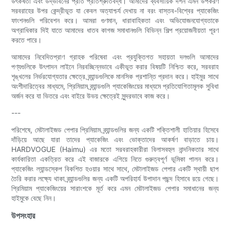
উৎকর্ষতা এবং উদ্ভাবনের প্রতি প্রতিশ্রুতিবদ্ধ। আমাদের ব্যবসায়িক দর্শন এমন উপকরণ
সরবরাহের উপর কেন্দ্রীভূত যা কেবল অত্যাশ্চর্য দেখায় না বরং বাস্তব-বিশ্বের প্যাকেজিং
ফাংশনগুলি পরিবেশন করে। আমরা গুণমান, ধারাবাহিকতা এবং অভিযোজনযোগ্যতাকে
অগ্রাধিকার দিই যাতে আমাদের ধাতব কাগজ সমাধানগুলি বিভিন্ন শিল্প প্রয়োজনীয়তা পূরণ
করতে পারে।
আমাদের নিবেদিতপ্রাণ গ্রাহক পরিষেবা এবং প্রযুক্তিগত সহায়তা দলগুলি আমাদের
পণ্যগুলিকে উৎপাদন লাইনে নিরবচ্ছিন্নভাবে একীভূত করার বিষয়টি নিশ্চিত করে, সরবরাহ
শৃঙ্খলের নির্ভরযোগ্যতার ক্ষেত্রে ব্র্যান্ডগুলিকে মানসিক প্রশান্তি প্রদান করে। হাইমুর সাথে
অংশীদারিত্বের মাধ্যমে, প্রিমিয়াম ব্র্যান্ডগুলি প্যাকেজিংয়ের মাধ্যমে প্রতিযোগিতামূলক সুবিধা
অর্জন করে যা ভিতরে এবং বাইরে উভয় ক্ষেত্রেই সুন্দরভাবে কাজ করে।
---
পরিশেষে, মেটালাইজড পেপার প্রিমিয়াম ব্র্যান্ডগুলির জন্য একটি শক্তিশালী হাতিয়ার হিসেবে
দাঁড়িয়ে আছে যারা তাদের প্যাকেজিং এবং ভোক্তাদের আকর্ষণ বাড়াতে চায়।
HARDVOGUE (Haimu) এর মতো সরবরাহকারীরা বিলাসবহুল নান্দনিকতার সাথে
কার্যকারিতা একত্রিত করে এই বাজারকে এগিয়ে নিতে গুরুত্বপূর্ণ ভূমিকা পালন করে।
প্যাকেজিং ল্যান্ডস্কেপ বিকশিত হওয়ার সাথে সাথে, মেটালাইজড পেপার একটি স্থায়ী ছাপ
তৈরি করার লক্ষ্যে থাকা ব্র্যান্ডগুলির জন্য একটি অপরিহার্য উপাদান পছন্দ হিসাবে রয়ে গেছে।
প্রিমিয়াম প্যাকেজিংয়ের সারাংশকে মূর্ত করে এমন মেটালাইজড পেপার সমাধানের জন্য
হাইমুকে বেছে নিন।
উপসংহার