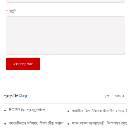
কন্টেন্ট
এখন তদন্ত পাঠান
প্রস্তাবিত নিবন্ধ
ব্লগ
সংস্থান
BOPP ফিল্ম প্রস্তুতকারক: নমনীয় প্যাকেজিংয়ের মেরুদণ্ড
প্লাস্টিক ফিল্ম নির্মাতারা টেকসইতার জন্য ক
প্যাকেজিংয়ের ভবিষ্যৎ: শীর্ষস্থানীয় উপাদান প্রস্তুতকারকদের কাছ থেকে অন্তর্দৃষ্টি
ধাতব কাগজ সরবরাহকারী: বিলাসবহুল প্যাকেজি