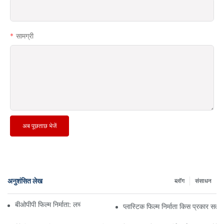
सामग्री
अब पूछताछ भेजें
अनुशंसित लेख
ब्लॉग
संसाधन
बीओपीपी फिल्म निर्माता: लचीली पैकेजिंग की रीढ़ की हड्डी
प्लास्टिक फिल्म निर्माता किस प्रकार सतत