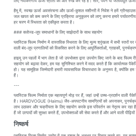
लिए नवीकरणीय ऊर्जा स्रोतों की ओर रुख कर रहे हैं। सौर, पवन या जलविद्युत ऊर्जा क
हैमू में, स्वच्छ ऊर्जा अवसंरचना और ऊर्जा-कुशल मशीनरी में निवेश ने हमें ग्री
जल खपत को कम करने के लिए प्रक्रिया अनुकूलन को लागू करना हमारे पर्यावरणीय प्र
हर चरण में स्थिरता को एकीकृत करता है।
### क्लोज्ड-लूप समाधानों के लिए साझेदारों के साथ सहयोग
प्लास्टिक फिल्म निर्माण में वास्तविक स्थिरता के लिए मूल्य श्रृंखला में सभी स्तरों
वाली बंद-लूप प्रणालियों को विकसित करने के लिए आपूर्तिकर्ताओं, ग्राहकों, पुनर्च
हाइमू उन पहलों में भाग लेता है जो उपभोक्ता द्वारा उपयोग किए जाने के बाद फिल्म 
सहयोग को बढ़ावा देकर, हम यह सुनिश्चित करने में मदद करते हैं कि कार्यात्मक पैकेजि
हो। यह सामूहिक जिम्मेदारी हमारी व्यावसायिक विचारधारा के अनुरूप है, क्योंकि हम का
हैं।
---
प्लास्टिक फिल्म निर्माता एक महत्वपूर्ण मोड़ पर हैं, जहां उन्हें उच्च-प्रदर्शन व
है। HARDVOGUE (Haimu) जैव-अपघटनीय सामग्रियों को अपनाकर, पुनर्चक्रण य
लाभ उठाकर और चक्रीयता के लिए सहयोग करके इस परिवर्तन का नेतृत्व कर रहा है
हैं जो उत्पादों की सुरक्षा करते हैं, उपभोक्ताओं की सेवा करते हैं और आने वाली पीढ़ियों 
निष्कर्ष
प्लास्टिक फिल्म निर्माण उद्योग में एक दशक के अनुभव पर विचार करते हुए, यह स्पष्