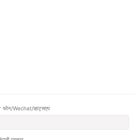
फोन/wechat/व्हाट्सएप
कंपनी प्रकार