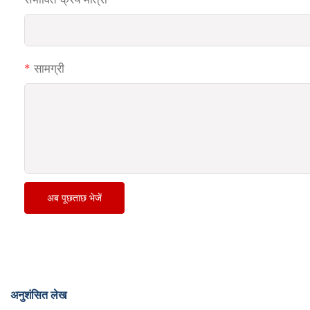
सामग्री
अब पूछताछ भेजें
अनुशंसित लेख