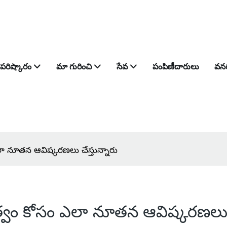
పరిష్కారం
మా గురించి
సేవ
పంపిణీదారులు
వన
ం ఎలా నూతన ఆవిష్కరణలు చేస్తున్నారు
్థిరత్వం కోసం ఎలా నూతన ఆవిష్కరణలు 