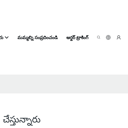
రు
మమ్మల్ని సంప్రదించండి
ఆర్డర్ ట్రాకింగ్
చేస్తున్నారు