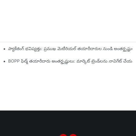
ప్యాకేజింగ్ భవిష్యత్తు: ప్రముఖ మెటీరియల్ తయారీదారుల నుండి అంతర్దృష్టుల
ఖ్యం
BOPP ఫిల్మ్ తయారీదారు అంతర్దృష్టులు: మార్కెట్ ట్రెండ్‌లను నావిగేట్ చేయడ