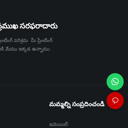
్ ప్రముఖ సరఫరాదారు
ంటింగ్ పరిశ్రమ మీ ప్రింటింగ్
నికి మేము ఇక్కడ ఉన్నాము
మమ్మల్ని సంప్రదించండి
ఇమెయిల్: