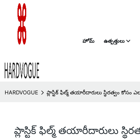
హోమ్
ఉత్పత్తులు
HARDVOGUE
ప్లాస్టిక్ ఫిల్మ్ తయారీదారులు స్థిరత్వం కోస
ప్లాస్టిక్ ఫిల్మ్ తయారీదారులు స