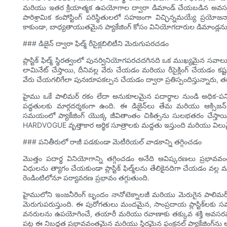
మరియు ఇతర క్రియాత్మక ఉపయోగాల ద్వారా డిమాండ్ చేయబడిన అవసర
పారిశ్రామిక కంపోస్టింగ్ పరిస్థితులలో సహజంగా విచ్ఛిన్నమయ్యే ప్రయోజన
కాకుండా, బాధ్యతాయుతమైన ప్యాకేజింగ్ కోసం వినియోగదారుల డిమాండ్లను
### డిజైన్ ద్వారా ఫిల్మ్ రీసైక్లబిలిటీని మెరుగుపరచడం
ప్లాస్టిక్ ఫిల్మ్ స్థిరత్వంలో పునర్వినియోగపరచదగినది ఒక ముఖ్యమైన సవాల
లామినేట్ చేస్తాయి, దీనివల్ల వేరు చేయడం మరియు రీసైక్లింగ్ చేయడం 
వేరు చేయగలిగేలా పునఃరూపకల్పన చేయడం ద్వారా ప్రతిస్పందిస్తున్నారు, తద్వా
హైము ఒకే పాలిమర్ రకం లేదా అనుకూలమైన పదార్థాల నుండి అధిక-పనితీ
పద్ధతులకు మార్గదర్శకంగా ఉంది. ఈ డిజైన్‌లు తేమ మరియు ఆక్సి
సమయంలో ప్యాకేజింగ్ యొక్క జీవితాంతం చికిత్సను సులభతరం చేస్తాయి. 
HARDVOGUE వృత్తాకార ఆర్థిక సూత్రాలకు మద్దతు ఇస్తుంది మరియు విలువైన ప్లాస
### పనితీరులో రాజీ పడకుండా మెటీరియల్ వాడకాన్ని తగ్గించడం
మొత్తం పదార్థ వినియోగాన్ని తగ్గించడం అనేది ఆవిష్కరణలు ప్ర
విధులను త్యాగం చేయకుండా ప్లాస్టిక్ ఫిల్మ్‌లను తేలికైనదిగా చేయడం వ
రెండింటిలోనూ పర్యావరణ ప్రభావం తగ్గుతుంది.
హైములోని ఇంజనీరింగ్ బృందం నానోటెక్నాలజీ మరియు మెరుగైన పాలిమర
మెరుగుపరుస్తుంది. ఈ పురోగతులు మందమైన, సాంప్రదాయ ప్లాస్టిక్‌లకు సమ
వనరులను ఉపయోగించే, తయారీ మరియు రవాణాకు తక్కువ శక్తి అవసరమయ్యే మ
పట్ల ఈ నిబద్ధత ప్రభావవంతమైన మరియు స్థిరమైన ఫంక్షనల్ ప్యాకేజింగ్‌ను 