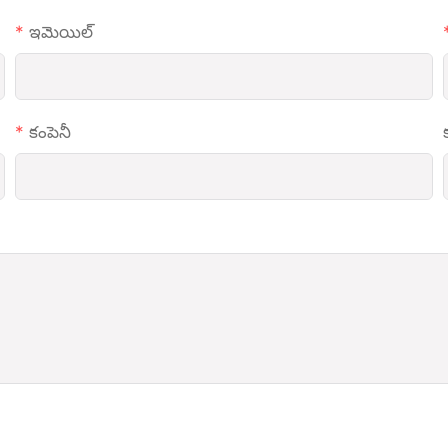
ఇమెయిల్
కంపెనీ