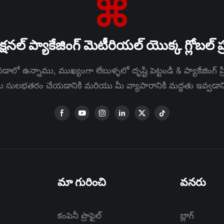
షనల్ ప్యాకేజింగ్ మెటీరియల్ యొక్క గ్లోబల
ాలో ఉన్నాము, ముఖ్యంగా లేబుళ్ళలో దృష్టి పెట్టండి & ప్యాకేజింగ్ ప్రి
ను సులభతరం చేయడానికి మరియు మీ వ్యాపారానికి మద్దతు ఇవ్వడా
మా గురించి
వనరు
కంపెనీ ప్రొఫైల్
బ్లాగ్