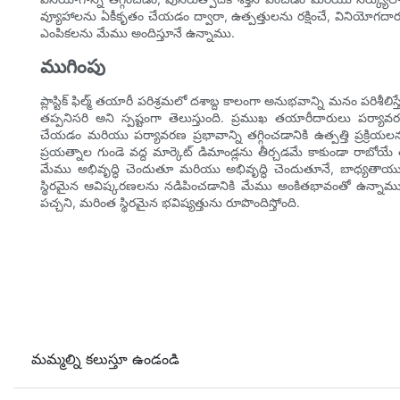
వ్యూహాలను ఏకీకృతం చేయడం ద్వారా, ఉత్పత్తులను రక్షించే, వినియోగదారులక
ఎంపికలను మేము అందిస్తూనే ఉన్నాము.
ముగింపు
ప్లాస్టిక్ ఫిల్మ్ తయారీ పరిశ్రమలో దశాబ్ద కాలంగా అనుభవాన్ని మనం పరిశీల
తప్పనిసరి అని స్పష్టంగా తెలుస్తుంది. ప్రముఖ తయారీదారులు పర్యావరణ
చేయడం మరియు పర్యావరణ ప్రభావాన్ని తగ్గించడానికి ఉత్పత్తి ప్రక్రియల
ప్రయత్నాల గుండె వద్ద మార్కెట్ డిమాండ్లను తీర్చడమే కాకుండా రాబోయే 
మేము అభివృద్ధి చెందుతూ మరియు అభివృద్ధి చెందుతూనే, బాధ్యతా
స్థిరమైన ఆవిష్కరణలను నడిపించడానికి మేము అంకితభావంతో ఉన్నాము
పచ్చని, మరింత స్థిరమైన భవిష్యత్తును రూపొందిస్తోంది.
మమ్మల్ని కలుస్తూ ఉండండి