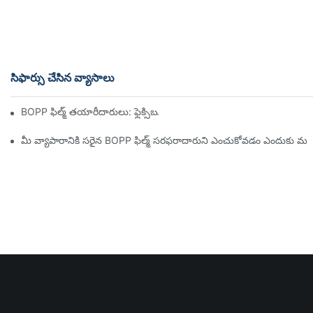
సిఫార్సు చేసిన వ్యాసాలు
BOPP ఫిల్మ్ తయారీదారులు: ఫ్లెక్సిబుల్ ప్యాకేజింగ్ యొక్క వెన్నెముక
మీ వ్యాపారానికి సరైన BOPP ఫిల్మ్ సరఫరాదారుని ఎంచుకోవడం ఎందుకు ము