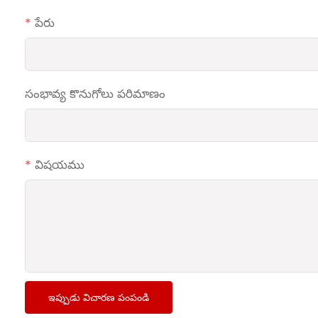
పేరు
సంభావ్య కొనుగోలు పరిమాణం
విషయము
ఇప్పుడు విచారణ పంపండి