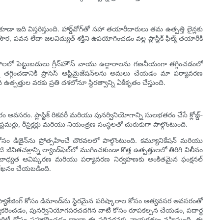
ఇది విస్తరిస్తుంది. హార్డ్‌వోగ్‌తో సహా తయారీదారులు తమ ఉత్పత్తి లైన్లకు
, పవన లేదా జలవిద్యుత్ శక్తిని ఉపయోగించడం వల్ల ప్లాస్టిక్ ఫిల్మ్ తయారీకి
ంత్రాలలో పెట్టుబడులు గ్రీన్‌హౌస్ వాయు ఉద్గారాలను గణనీయంగా తగ్గించడంలో
తగ్గించడానికి ప్రాసెస్ ఆప్టిమైజేషన్‌లను అమలు చేయడం మా పర్యావరణ
ఉత్పత్తుల వరకు ప్రతి దశలోనూ స్థిరత్వాన్ని ఏకీకృతం చేస్తుంది.
ం అవసరం. ప్లాస్టిక్ రికవరీ మరియు పునర్వినియోగాన్ని సులభతరం చేసే క్లోజ్డ్-
్లు, రీసైక్లర్లు మరియు నియంత్రణ సంస్థలతో చురుకుగా పాల్గొంటుంది.
ాల కోసం డిజైన్‌ను ప్రోత్సహించే చొరవలలో పాల్గొంటుంది. కమ్యూనికేషన్ మరియు
జీవితచక్రాన్ని ల్యాండ్‌ఫిల్‌లో ముగించకుండా కొత్త ఉత్పత్తులలో తిరిగి విలీనం
బాధ్యత ఆవిష్కరణ మరియు పర్యావరణ నిర్వహణకు అంకితమైన ఫంక్షనల్
మలేఖనం చేయబడింది.
 ప్యాకేజింగ్ కోసం డిమాండ్‌ను స్థిరమైన పరిష్కారాల కోసం అత్యవసర అవసరంతో
ను స్వీకరించడం, పునర్వినియోగపరచదగిన వాటి కోసం రూపకల్పన చేయడం, పదార్థ
ులారిటీ కోసం సహకరించడం ద్వారా ఈ పరివర్తనకు నాయకత్వం వహిస్తుంది. ఈ