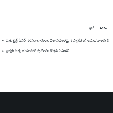
బ్లాగ్
వనరు
ు
మెటలైజ్డ్ పేపర్ సరఫరాదారులు: విలాసవంతమైన ప్యాకేజింగ్ అనుభవాలకు కీల
ం
ప్లాస్టిక్ ఫిల్మ్ తయారీలో పురోగతి: కొత్తది ఏమిటి?