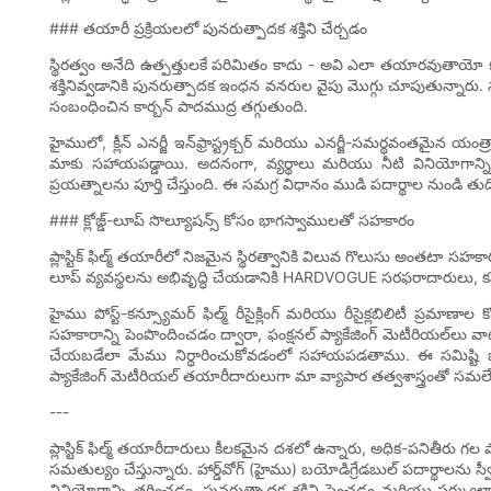
### తయారీ ప్రక్రియలలో పునరుత్పాదక శక్తిని చేర్చడం
స్థిరత్వం అనేది ఉత్పత్తులకే పరిమితం కాదు - అవి ఎలా తయారవుతాయో కూడా 
శక్తినివ్వడానికి పునరుత్పాదక ఇంధన వనరుల వైపు మొగ్గు చూపుతున్నారు. సౌర
సంబంధించిన కార్బన్ పాదముద్ర తగ్గుతుంది.
హైములో, క్లీన్ ఎనర్జీ ఇన్‌ఫ్రాస్ట్రక్చర్ మరియు ఎనర్జీ-సమర్థవంతమైన య
మాకు సహాయపడ్డాయి. అదనంగా, వ్యర్థాలు మరియు నీటి వినియోగాన్ని 
ప్రయత్నాలను పూర్తి చేస్తుంది. ఈ సమగ్ర విధానం ముడి పదార్థాల నుండి తుది 
### క్లోజ్డ్-లూప్ సొల్యూషన్స్ కోసం భాగస్వాములతో సహకారం
ప్లాస్టిక్ ఫిల్మ్ తయారీలో నిజమైన స్థిరత్వానికి విలువ గొలుసు అంతటా సహకార
లూప్ వ్యవస్థలను అభివృద్ధి చేయడానికి HARDVOGUE సరఫరాదారులు, కస్టమర
హైము పోస్ట్-కన్స్యూమర్ ఫిల్మ్ రీసైక్లింగ్ మరియు రీసైక్లబిలిటీ ప్రమాణ
సహకారాన్ని పెంపొందించడం ద్వారా, ఫంక్షనల్ ప్యాకేజింగ్ మెటీరియల్‌లు వాటి 
చేయబడేలా మేము నిర్ధారించుకోవడంలో సహాయపడతాము. ఈ సమిష్టి 
ప్యాకేజింగ్ మెటీరియల్ తయారీదారులుగా మా వ్యాపార తత్వశాస్త్రంతో స
---
ప్లాస్టిక్ ఫిల్మ్ తయారీదారులు కీలకమైన దశలో ఉన్నారు, అధిక-పనితీరు గల
సమతుల్యం చేస్తున్నారు. హార్డ్‌వోగ్ (హైము) బయోడిగ్రేడబుల్ పదార్థాల
వినియోగాన్ని తగ్గించడం, పునరుత్పాదక శక్తిని పెంచడం మరియు సర్క్య