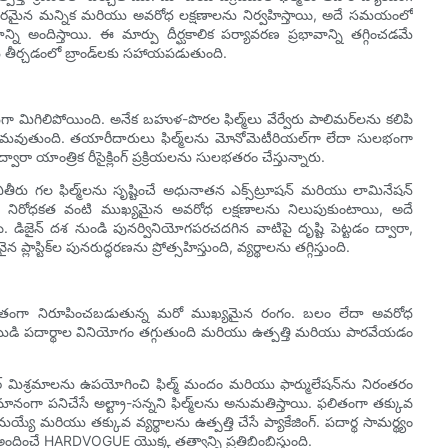
మైన మన్నిక మరియు అవరోధ లక్షణాలను నిర్వహిస్తాయి, అదే సమయంలో
ాన్ని అందిస్తాయి. ఈ మార్పు దీర్ఘకాలిక పర్యావరణ ప్రభావాన్ని తగ్గించడమే
 తీర్చడంలో బ్రాండ్‌లకు సహాయపడుతుంది.
ుగా మిగిలిపోయింది. అనేక బహుళ-పొరల ఫిల్మ్‌లు వేర్వేరు పాలిమర్‌లను కలిపి
కష్టమవుతుంది. తయారీదారులు ఫిల్మ్‌లను మోనోమెటీరియల్‌గా లేదా సులభంగా
రా యాంత్రిక రీసైక్లింగ్ ప్రక్రియలను సులభతరం చేస్తున్నారు.
రు గల ఫిల్మ్‌లను సృష్టించే అధునాతన ఎక్స్‌ట్రూషన్ మరియు లామినేషన్
జన్ నిరోధకత వంటి ముఖ్యమైన అవరోధ లక్షణాలను నిలుపుకుంటాయి, అదే
డిజైన్ దశ నుండి పునర్వినియోగపరచదగిన వాటిపై దృష్టి పెట్టడం ద్వారా,
్టిక్‌ల పునరుద్ధరణను ప్రోత్సహిస్తుంది, వ్యర్థాలను తగ్గిస్తుంది.
భావవంతంగా నిరూపించబడుతున్న మరో ముఖ్యమైన రంగం. బలం లేదా అవరోధ
ల్ల ముడి పదార్థాల వినియోగం తగ్గుతుంది మరియు ఉత్పత్తి మరియు పారవేయడం
్ మిశ్రమాలను ఉపయోగించి ఫిల్మ్ మందం మరియు ఫార్ములేషన్‌ను నిరంతరం
ానంగా పనిచేసే అల్ట్రా-సన్నని ఫిల్మ్‌లను అనుమతిస్తాయి. ఫలితంగా తక్కువ
రియు తక్కువ వ్యర్థాలను ఉత్పత్తి చేసే ప్యాకేజింగ్. పదార్థ సామర్థ్యం
అందించే HARDVOGUE యొక్క తత్వాన్ని ప్రతిబింబిస్తుంది.