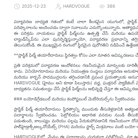
2025-12-23
HARDVOGUE
386
పర్యావరణ బాధ్యత గతంలో కంటే చాలా కీలకమైన యుగంలో, ప్లాస్టిక్ 
పరిష్కారాలను అందించడం ద్వారా సవాలును ఎదుర్కొంటున్నారు. అత్యాధునిక
ఈ పరిశ్రమ నాయకులు ప్లాస్టిక్ ఫిల్మ్‌లను ఉత్పత్తి చేసే మరియు ఉపయోగిం
ల్యాండ్‌స్కేప్‌ను ఎలా పునర్నిర్మిస్తున్నాయో, పర్యావరణ ప్రభావాన్ని
తెలుసుకోండి. ఈ ముఖ్యమైన రంగంలో స్థిరమైన పురోగతిని నడిపించే ఉత్త
**ప్లాస్టిక్ ఫిల్మ్ తయారీదారులు స్థిరత్వం కోసం ఎలా నూతన ఆవిష్కరణలు చే
ప్రతి పరిశ్రమలో పర్యావరణ ఆందోళనలు గణనీయమైన మార్పులకు దారితీస్తు
కాదు. వినియోగదారులు మరియు నియంత్రణ సంస్థలు పర్యావరణ అనుకూల పర
మరియు కార్బన్ పాదముద్రలను తగ్గించడానికి ప్రపంచ ప్రయత్నాలకు అనుగు
HARDVOGUE (హైము అని కూడా పిలుస్తారు) వద్ద, ఫంక్షనల్ ప్యాకేజి
బాధ్యతను సమతుల్యం చేసే ప్లాస్టిక్ ఫిల్మ్‌లను అభివృద్ధి చేస్తూ ఈ ఆవిష్
### బయోడిగ్రేడబుల్ మరియు కంపోస్టబుల్ మెటీరియల్స్‌ను స్వీకరించడం
ప్లాస్టిక్ ఫిల్మ్ తయారీదారులు స్థిరత్వాన్ని ముందుకు తీసుకెళ్లడానిక
పదార్థాలను స్వీకరించడం. పెట్రోలియం ఆధారిత వనరుల నుండి తీసుకోబడ
పడుతుంది, కాలుష్యం మరియు పల్లపు పేరుకుపోవడానికి గణనీయంగా దోహదం చ
పాలీహైడ్రాక్సీఅల్కనోయేట్స్ (PHA) మరియు స్టార్చ్ మిశ్రమాలు వంటి బయో-
HARDVOGUEలో, మేము ఈ పదార్థాలను చురుకుగా పరిశోధించి, మా ఉత్పత్తి 