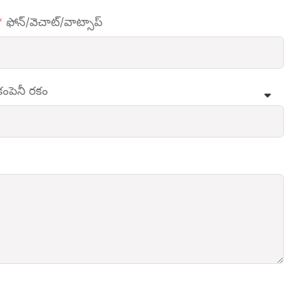
ఫోన్/వెచాట్/వాట్సాప్
కంపెనీ రకం