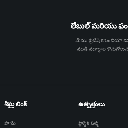
లేబుల్ మరియు ఫంక్
మేము బ్రిటిష్ కొలంబియా కెనడ
ముడి పదార్థాల కొనుగోలు
శీఘ్ర లింక్
ఉత్పత్తులు
హోమ్
ప్లాస్టిక్ ఫిల్మ్