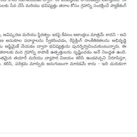
ు సేవ చేసే మరియు భవిష్యత్తు తరాల కోసం గ్రహాన్ని సంరక్షించే ప్యాకేజింగ్
ిస్తే, ఆవిష్కరణ మరియు స్థిరత్వం ఇకపై కేవలం ఆకాంక్షలు మాత్రమే కాదని - అవి
 అనుకూల పదార్థాలను స్వీకరించడం, రీసైక్లింగ్ సాంకేతికతలను అభివృద్ధి
ను ఆప్టిమైజ్ చేయడం ద్వారా భవిష్యత్తును పునర్నిర్వచించుకుంటున్నారు. ఈ
తరాలకు మన గ్రహాన్ని కాపాడే ఉత్పత్తులను సృష్టించడం అనే నిబద్ధత ఉంది.
యుతమైన తయారీ మరియు వ్యాపార విజయం కలిసి ఉండవచ్చని నిరూపిస్తూ,
. కలిసి, పరిశ్రమ మార్పుకు అనుగుణంగా మారడమే కాదు - ఇది చురుకుగా