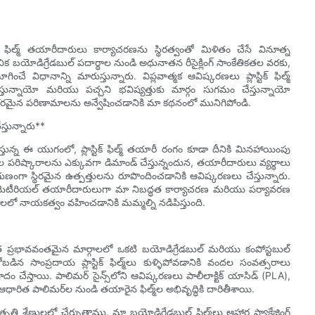
ఫిల్మ్ తయారీదారులు కార్యాచరణను స్థిరత్వంతో మిళితం చేసే వినూత్న
 బయోడిగ్రేడబుల్ పదార్థాల నుండి అధునాతన రీసైక్లింగ్ సాంకేతికతల వరకు,
చే విధానాన్ని మారుస్తున్నారు. విప్లవాత్మక ఆవిష్కరణలు ప్లాస్టిక్ ఫిల్మ్
 తగ్గిస్తున్నాయో మరియు పచ్చని భవిష్యత్తుకు మార్గం సుగమం చేస్తున్నాయో
ేజకరమైన పరిణామాలను అన్వేషించడానికి మా కథనంలో మునిగిపోండి.
స్తున్నారు**
న్న ఈ యుగంలో, ప్లాస్టిక్ ఫిల్మ్ తయారీ రంగం కూడా దీనికి మినహాయింపు
ిష్కారాలను ఎక్కువగా డిమాండ్ చేస్తున్నందున, తయారీదారులు వ్యర్థాలు
ణంగా స్థిరమైన ఉత్పత్తులను రూపొందించడానికి ఆవిష్కరణలు చేస్తున్నారు.
ంగ్ మెటీరియల్ తయారీదారులుగా మా నిబద్ధత కార్యాచరణ మరియు పర్యావరణ
కరణలలో నాయకత్వం వహించడానికి మమ్మల్ని నడిపిస్తుంది.
ి అత్యంత ప్రభావవంతమైన మార్గాలలో ఒకటి బయోడిగ్రేడబుల్ మరియు కంపోస్టబుల్
ిన సాంప్రదాయ ప్లాస్టిక్ ఫిల్మ్‌లు కుళ్ళిపోవడానికి వందల సంవత్సరాలు
ేస్తాయి. పాలిమర్ సైన్స్‌లోని ఆవిష్కరణలు పాలీలాక్టిక్ యాసిడ్ (PLA),
ఆధారిత పాలిమర్‌ల నుండి తయారైన ఫిల్మ్‌ల అభివృద్ధికి దారితీశాయి.
శ్రేణులలో చేర్చుతాము. మా బయోడిగ్రేడబుల్ ఫిల్మ్‌లు ఆహార ప్యాకేజింగ్