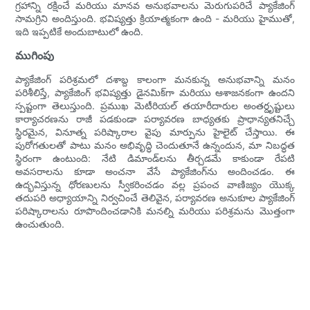
గ్రహాన్ని రక్షించే మరియు మానవ అనుభవాలను మెరుగుపరిచే ప్యాకేజింగ్
సామగ్రిని అందిస్తుంది. భవిష్యత్తు క్రియాత్మకంగా ఉంది - మరియు హైముతో,
ఇది ఇప్పటికే అందుబాటులో ఉంది.
ముగింపు
ప్యాకేజింగ్ పరిశ్రమలో దశాబ్ద కాలంగా మనకున్న అనుభవాన్ని మనం
పరిశీలిస్తే, ప్యాకేజింగ్ భవిష్యత్తు డైనమిక్‌గా మరియు ఆశాజనకంగా ఉందని
స్పష్టంగా తెలుస్తుంది. ప్రముఖ మెటీరియల్ తయారీదారుల అంతర్దృష్టులు
కార్యాచరణను రాజీ పడకుండా పర్యావరణ బాధ్యతకు ప్రాధాన్యతనిచ్చే
స్థిరమైన, వినూత్న పరిష్కారాల వైపు మార్పును హైలైట్ చేస్తాయి. ఈ
పురోగతులతో పాటు మనం అభివృద్ధి చెందుతూనే ఉన్నందున, మా నిబద్ధత
స్థిరంగా ఉంటుంది: నేటి డిమాండ్‌లను తీర్చడమే కాకుండా రేపటి
అవసరాలను కూడా అంచనా వేసే ప్యాకేజింగ్‌ను అందించడం. ఈ
ఉద్భవిస్తున్న ధోరణులను స్వీకరించడం వల్ల ప్రపంచ వాణిజ్యం యొక్క
తదుపరి అధ్యాయాన్ని నిర్వచించే తెలివైన, పర్యావరణ అనుకూల ప్యాకేజింగ్
పరిష్కారాలను రూపొందించడానికి మనల్ని మరియు పరిశ్రమను మొత్తంగా
ఉంచుతుంది.