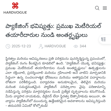
ప్యాకేజింగ్ భవిష్యత్తు: ప్రముఖ మెటీరియల్
తయారీదారుల నుండి అంతర్దృష్టులు
2025-12-23
HARDVOGUE
344
స్థిరత్వం మరియు ఆవిష్కరణలు ప్రతి పరిశ్రమను పునర్నిర్మిస్తున్న ప్రపంచంలో,
ప్యాకేజింగ్ రంగం కీలకమైన కూడలిలో ఉంది. “ప్యాకేజింగ్ యొక్క భవిష్యత్తు:
ప్రముఖ మెటీరియల్ తయారీదారుల నుండి అంతర్దృష్టులు” ఉత్పత్తులను
ఎలా రక్షించాలి, ప్రదర్శించాలి మరియు గ్రహించాలి అనే వాటిని మార్చడానికి
సిద్ధంగా ఉన్న సంచలనాత్మక ధోరణులు మరియు అత్యాధునిక పదార్థాలను
లోతుగా పరిశీలిస్తుంది. పర్యావరణ అనుకూలమైన, తెలివైన మరియు
మరింత సమర్థవంతమైన ప్యాకేజింగ్ పరిష్కారాల వైపు పరిణామాన్ని
నడిపిస్తున్న పరిశ్రమ మార్గదర్శకుల నుండి ప్రత్యేక దృక్పథాలను కనుగొనండి.
మీరు వ్యాపార నాయకుడు, డిజైనర్ లేదా స్థిరత్వ ఔత్సాహికుడు అయినా, ఈ
వ్యాసం ప్యాకేజింగ్‌లో ముందున్న ఉత్తేజకరమైన అవకాశాలను ఆవిష్కరిస్తుంది
- తదుపరిది ఏమిటో కోల్పోకండి!