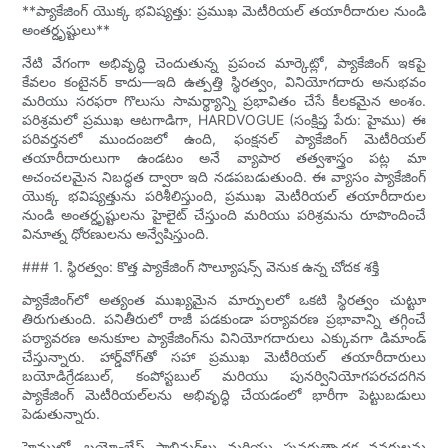
**ప్యాకేజింగ్ యొక్క భవిష్యత్తు: ప్రముఖ మెటీరియల్ తయారీదారుల నుండి
అంతర్దృష్టులు**
నేటి వేగంగా అభివృద్ధి చెందుతున్న ప్రపంచ మార్కెట్లో, ప్యాకేజింగ్ ఇకపై
కేవలం కంటైనర్ కాదు—ఇది ఉత్పత్తి స్థిరత్వం, వినియోగదారు అనుభవం
మరియు సరఫరా గొలుసు సామర్థ్యాన్ని ప్రభావితం చేసే కీలకమైన అంశం.
పరిశ్రమలో ప్రముఖ ఆటగాడిగా, HARDVOGUE (సంక్షిప్త పేరు: హైము) ఈ
పరివర్తనలో ముందంజలో ఉంది, ఫంక్షనల్ ప్యాకేజింగ్ మెటీరియల్
తయారీదారులుగా ఉండటం అనే వ్యాపార తత్వశాస్త్రం పట్ల మా
అచంచలమైన నిబద్ధత ద్వారా ఇది నడపబడుతుంది. ఈ వ్యాసం ప్యాకేజింగ్
యొక్క భవిష్యత్తును పరిశీలిస్తుంది, ప్రముఖ మెటీరియల్ తయారీదారుల
నుండి అంతర్దృష్టులను హైలైట్ చేస్తుంది మరియు పరిశ్రమను రూపొందించే
వినూత్న ధోరణులను అన్వేషిస్తుంది.
### 1. స్థిరత్వం: కొత్త ప్యాకేజింగ్ సొల్యూషన్స్ వెనుక ఉన్న చోదక శక్తి
ప్యాకేజింగ్‌లో అత్యంత ముఖ్యమైన మార్పులలో ఒకటి స్థిరత్వం చుట్టూ
తిరుగుతుంది. పనితీరులో రాజీ పడకుండా పర్యావరణ ప్రభావాన్ని తగ్గించే
పర్యావరణ అనుకూల ప్యాకేజింగ్‌ను వినియోగదారులు ఎక్కువగా డిమాండ్
చేస్తున్నారు. హార్డ్‌వోగ్‌తో సహా ప్రముఖ మెటీరియల్ తయారీదారులు
బయోడిగ్రేడబుల్, కంపోస్టబుల్ మరియు పునర్వినియోగపరచదగిన
ప్యాకేజింగ్ మెటీరియల్‌లను అభివృద్ధి చేయడంలో భారీగా పెట్టుబడులు
పెడుతున్నారు.
హైములో, బయో-బేస్డ్ పాలిమర్‌లు మరియు పునరుత్పాదక వనరులను