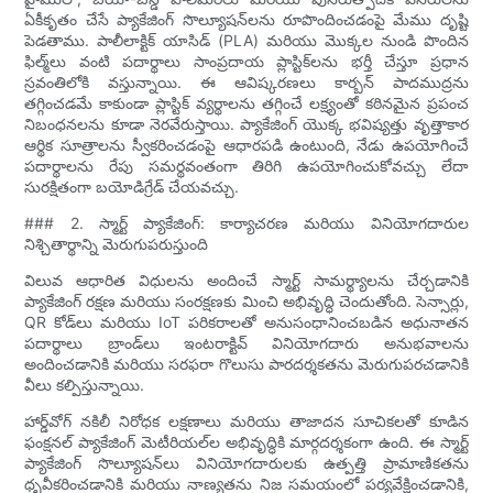
ఏకీకృతం చేసే ప్యాకేజింగ్ సొల్యూషన్‌లను రూపొందించడంపై మేము దృష్టి
పెడతాము. పాలీలాక్టిక్ యాసిడ్ (PLA) మరియు మొక్కల నుండి పొందిన
ఫిల్మ్‌లు వంటి పదార్థాలు సాంప్రదాయ ప్లాస్టిక్‌లను భర్తీ చేస్తూ ప్రధాన
స్రవంతిలోకి వస్తున్నాయి. ఈ ఆవిష్కరణలు కార్బన్ పాదముద్రను
తగ్గించడమే కాకుండా ప్లాస్టిక్ వ్యర్థాలను తగ్గించే లక్ష్యంతో కఠినమైన ప్రపంచ
నిబంధనలను కూడా నెరవేరుస్తాయి. ప్యాకేజింగ్ యొక్క భవిష్యత్తు వృత్తాకార
ఆర్థిక సూత్రాలను స్వీకరించడంపై ఆధారపడి ఉంటుంది, నేడు ఉపయోగించే
పదార్థాలను రేపు సమర్థవంతంగా తిరిగి ఉపయోగించుకోవచ్చు లేదా
సురక్షితంగా బయోడిగ్రేడ్ చేయవచ్చు.
### 2. స్మార్ట్ ప్యాకేజింగ్: కార్యాచరణ మరియు వినియోగదారుల
నిశ్చితార్థాన్ని మెరుగుపరుస్తుంది
విలువ ఆధారిత విధులను అందించే స్మార్ట్ సామర్థ్యాలను చేర్చడానికి
ప్యాకేజింగ్ రక్షణ మరియు సంరక్షణకు మించి అభివృద్ధి చెందుతోంది. సెన్సార్లు,
QR కోడ్‌లు మరియు IoT పరికరాలతో అనుసంధానించబడిన అధునాతన
పదార్థాలు బ్రాండ్‌లు ఇంటరాక్టివ్ వినియోగదారు అనుభవాలను
అందించడానికి మరియు సరఫరా గొలుసు పారదర్శకతను మెరుగుపరచడానికి
వీలు కల్పిస్తున్నాయి.
హార్డ్‌వోగ్ నకిలీ నిరోధక లక్షణాలు మరియు తాజాదన సూచికలతో కూడిన
ఫంక్షనల్ ప్యాకేజింగ్ మెటీరియల్‌ల అభివృద్ధికి మార్గదర్శకంగా ఉంది. ఈ స్మార్ట్
ప్యాకేజింగ్ సొల్యూషన్‌లు వినియోగదారులకు ఉత్పత్తి ప్రామాణికతను
ధృవీకరించడానికి మరియు నాణ్యతను నిజ సమయంలో పర్యవేక్షించడానికి,