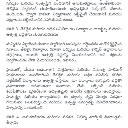
నమ్మకం మరియు సంతృప్తిని పెంచడానికి అనుమతిస్తాయి. అంతేకాకుండా,
తెలివైన ప్యాకేజింగ్ తయారీదారులకు ఖచ్చితమైన షెల్ఫ్-లైఫ్ డేటాను
అందించడం ద్వారా జాబితా నిర్వహణను ఆప్టిమైజ్ చేయడానికి మరియు
వ్యర్థాలను తగ్గించడానికి సహాయపడుతుంది.
### 3. తేలికైన మరియు అధిక పనితీరు గల పదార్థాలు: లాజిస్టిక్స్ మరియు
ఉత్పత్తి భద్రతను మెరుగుపరచడం
మన్నికను నిర్ధారించుకుంటూ ప్యాకేజింగ్ బరువును తగ్గించడం మరొక క్లిష్టమైన
సవాలు. తేలికైన పదార్థాలు రవాణా ఖర్చులు మరియు కార్బన్ ఉద్గారాలను
తగ్గిస్తాయి, అయితే ఉత్పత్తి నష్టాన్ని నివారించడానికి అవి రక్షణను
నిర్వహించడం లేదా మెరుగుపరచడం అవసరం.
హైములో, మేము అధునాతన మిశ్రమాలు మరియు వినూత్న పాలిమర్
మిశ్రమాలను ఉపయోగించి తేలికైన మరియు అధిక పనితీరు కలిగిన
ప్యాకేజింగ్ పదార్థాలను ఉత్పత్తి చేస్తాము. మా పదార్థాలు కఠినమైన భద్రతా
ప్రమాణాలకు అనుగుణంగా ఉంటాయి, తేమ, ఆక్సిజన్ మరియు
కలుషితాలకు వ్యతిరేకంగా అద్భుతమైన అవరోధ లక్షణాలను అందిస్తాయి.
సామర్థ్యం మరియు కార్యాచరణపై ఈ ద్వంద్వ దృష్టి మొత్తం సరఫరా
గొలుసును బలపరుస్తుంది మరియు ఉత్పత్తి సమగ్రతపై వినియోగదారుల
విశ్వాసాన్ని పెంచుతుంది.
### 4. అనుకూలీకరణ మరియు సరళత: విభిన్న మార్కెట్ డిమాండ్లను
తీర్చడం