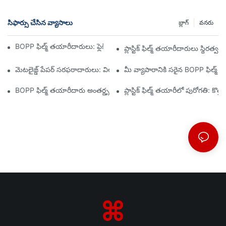
సిఫార్సు చేసిన వ్యాసాలు
బ్లాగ్
వనరు
BOPP ఫిల్మ్ తయారీదారులు: ఫ్లెక్సిబుల్ ప్యాకేజింగ్ యొక్క వెన్నెముక
ప్లాస్టిక్ ఫిల్మ్ తయారీదారులు స్థిర
మెటలైజ్డ్ పేపర్ సరఫరాదారులు: విలాసవంతమైన ప్యాకేజింగ్ అనుభవాలకు కీ
మీ వ్యాపారానికి సరైన BOPP ఫిల్మ
BOPP ఫిల్మ్ తయారీదారు అంతర్దృష్టులు: మార్కెట్ ట్రెండ్‌లను నావిగేట్ చేయ
ప్లాస్టిక్ ఫిల్మ్ తయారీలో పురోగతి: కొత్