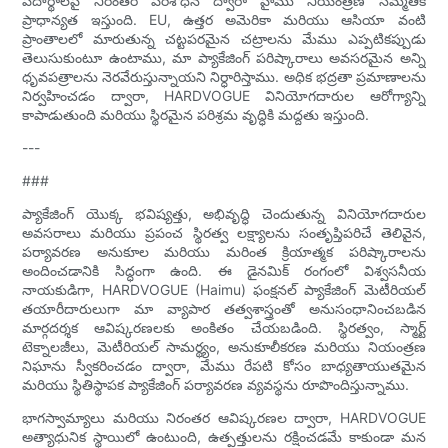
పదార్థాలపై నిరంతర పరిశోధన ద్వారా హైము నియంత్రణ సమ్మతికి
ప్రాధాన్యత ఇస్తుంది. EU, ఉత్తర అమెరికా మరియు ఆసియా వంటి
ప్రాంతాలలో మారుతున్న చట్టపరమైన చట్రాలను మేము ఎప్పటికప్పుడు
తెలుసుకుంటూ ఉంటాము, మా ప్యాకేజింగ్ పరిష్కారాలు అవసరమైన అన్ని
ధృవపత్రాలను నెరవేరుస్తున్నాయని నిర్ధారిస్తాము. అధిక భద్రతా ప్రమాణాలను
నిర్వహించడం ద్వారా, HARDVOGUE వినియోగదారుల ఆరోగ్యాన్ని
కాపాడుతుంది మరియు స్థిరమైన పరిశ్రమ వృద్ధికి మద్దతు ఇస్తుంది.
---
###
ప్యాకేజింగ్ యొక్క భవిష్యత్తు, అభివృద్ధి చెందుతున్న వినియోగదారుల
అవసరాలు మరియు ప్రపంచ స్థిరత్వ లక్ష్యాలను సంతృప్తిపరిచే తెలివైన,
పర్యావరణ అనుకూల మరియు మరింత క్రియాత్మక పరిష్కారాలను
అందించడానికి సిద్ధంగా ఉంది. ఈ డైనమిక్ రంగంలో విశ్వసనీయ
నాయకుడిగా, HARDVOGUE (Haimu) ఫంక్షనల్ ప్యాకేజింగ్ మెటీరియల్
తయారీదారులుగా మా వ్యాపార తత్వశాస్త్రంతో అనుసంధానించబడిన
మార్గదర్శక ఆవిష్కరణలకు అంకితం చేయబడింది. స్థిరత్వం, స్మార్ట్
టెక్నాలజీలు, మెటీరియల్ సామర్థ్యం, ​​అనుకూలీకరణ మరియు నియంత్రణ
నిఘాను స్వీకరించడం ద్వారా, మేము రేపటి కోసం బాధ్యతాయుతమైన
మరియు స్థితిస్థాపక ప్యాకేజింగ్ పర్యావరణ వ్యవస్థను రూపొందిస్తున్నాము.
భాగస్వామ్యాలు మరియు నిరంతర ఆవిష్కరణల ద్వారా, HARDVOGUE
అత్యాధునిక స్థాయిలో ఉంటుంది, ఉత్పత్తులను రక్షించడమే కాకుండా మన