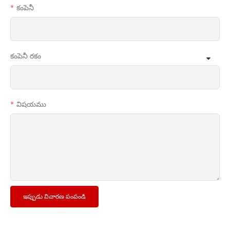
కంపెనీ
కంపెనీ రకం
విషయము
ఇప్పుడు విచారణ పంపండి