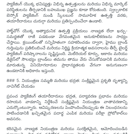
ప్యాకేజింగ్ యొక్క భవిష్యత్తు విభిన్న ఉత్పత్తులను మరియు విభిన్న మార్కెట్
పరిస్థితులను తీర్చడానికి బహుముఖ ప్రజ్ఞను కూడా కోరుతుంది. స్వల్పకాలిక
బెస్పోక్ ప్యాకేజింగ్ నుండి స్కేలబుల్ సామూహిక ఉత్పత్తి వరకు,
తయారీదారులు చురుగ్గా మరియు ప్రతిస్పందించేలా ఉండాలి.
హార్డ్‌వోగ్ యొక్క అత్యాధునిక ఉత్పత్తి ప్రక్రియలు నాణ్యత లేదా ఖర్చు-
సమర్థతతో రాజీ పడకుండా వేగవంతమైన అనుకూలీకరణను సాధ్యం
చేస్తాయి. క్లయింట్‌లతో సన్నిహితంగా సహకరించడం ద్వారా, హైము బ్రాండ్
గుర్తింపును ప్రతిబింబించే మరియు నిర్దిష్ట క్రియాత్మక అవసరాలను తీర్చే టైలర్డ్
ప్యాకేజింగ్ పరిష్కారాలను సృష్టిస్తుంది. మెటీరియల్ కూర్పు, ఆకారం మరియు
డిజైన్‌లో సౌలభ్యం బ్రాండ్‌లు తమను తాము వేరు చేసుకోవడానికి మరియు
మారుతున్న వినియోగదారుల ప్రాధాన్యతలకు వేగంగా అనుగుణంగా
ఉండటానికి అధికారం ఇస్తుంది.
### 5. నియంత్రణ సమ్మతి మరియు భద్రత: సంక్లిష్టమైన ప్రకృతి దృశ్యాన్ని
నావిగేట్ చేయడం
ప్రపంచ ప్యాకేజింగ్ తయారీదారులు భద్రత, పర్యావరణ ప్రభావం మరియు
రసాయన వాడకాన్ని నిర్దేశించే సంక్లిష్టమైన నియంత్రణ వాతావరణాన్ని
ఎదుర్కొంటున్నారు. ఆవిష్కరణలను పెంపొందించేటప్పుడు ఈ నిబంధనలను
పాటించడానికి ఖచ్చితమైన పదార్థ ఎంపిక మరియు పరీక్షా ప్రోటోకాల్‌లు
అవసరం.
కఠినమైన నాణ్యత నియంత్రణ మరియు సురక్షితమైన, ఆమోదించబడిన