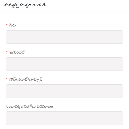
మమ్మల్ని కలుస్తూ ఉండండి
పేరు
ఇమెయిల్
ఫోన్/వెచాట్/వాట్సాప్
సంభావ్య కొనుగోలు పరిమాణం