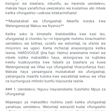
kiongozi wa biashara, mbunifu, au mpenda uendelevu,
makala haya yanafichua uwezekano wa kusisimua ulio mbele
katika vifungashio—usikose kitakachofuata!
**Mustakabali wa Ufungashaji: Maarifa kutoka kwa
Watengenezaji Wakuu wa Nyenzo**
Katika soko la kimataifa linalobadilika kwa kasi leo,
ufungashaji si chombo tu—ni kipengele muhimu kinachoathiri
uendelevu wa bidhaa, uzoefu wa watumiaji, na ufanisi wa
mnyororo wa ugavi. Kama mchezaji anayeongoza katika
tasnia, HARDVOGUE (jina fupi: Haimu) anasimama mstari wa
mbele katika mabadiliko haya, akiongozwa na kujitolea
kwetu kusikoyumba kwa falsafa ya biashara ya kuwa
Watengenezaji wa Vifaa vya Ufungashaji Vinavyofanya Kazi.
Makala haya yanaangazia mustakabali wa ufungashaji,
yakiangazia maarifa kutoka kwa wazalishaji wakuu wa vifaa
na kuchunguza mitindo bunifu inayounda tasnia.
### 1. Uendelevu: Nguvu Inayoendesha Suluhisho Mpya za
Ufungashaji
Mojawapo ya mabadiliko muhimu zaidi katika ufungashaji
yanahusu uendelevu. Watumiaji wanazidi kudai vifungashio