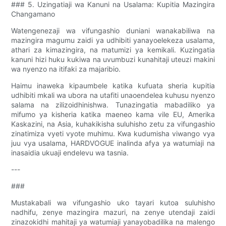
### 5. Uzingatiaji wa Kanuni na Usalama: Kupitia Mazingira
Changamano
Watengenezaji wa vifungashio duniani wanakabiliwa na
mazingira magumu zaidi ya udhibiti yanayoelekeza usalama,
athari za kimazingira, na matumizi ya kemikali. Kuzingatia
kanuni hizi huku kukiwa na uvumbuzi kunahitaji uteuzi makini
wa nyenzo na itifaki za majaribio.
Haimu inaweka kipaumbele katika kufuata sheria kupitia
udhibiti mkali wa ubora na utafiti unaoendelea kuhusu nyenzo
salama na zilizoidhinishwa. Tunazingatia mabadiliko ya
mifumo ya kisheria katika maeneo kama vile EU, Amerika
Kaskazini, na Asia, kuhakikisha suluhisho zetu za vifungashio
zinatimiza vyeti vyote muhimu. Kwa kudumisha viwango vya
juu vya usalama, HARDVOGUE inalinda afya ya watumiaji na
inasaidia ukuaji endelevu wa tasnia.
---
###
Mustakabali wa vifungashio uko tayari kutoa suluhisho
nadhifu, zenye mazingira mazuri, na zenye utendaji zaidi
zinazokidhi mahitaji ya watumiaji yanayobadilika na malengo