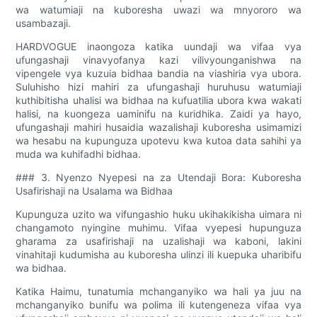
wa watumiaji na kuboresha uwazi wa mnyororo wa
usambazaji.
HARDVOGUE inaongoza katika uundaji wa vifaa vya
ufungashaji vinavyofanya kazi vilivyounganishwa na
vipengele vya kuzuia bidhaa bandia na viashiria vya ubora.
Suluhisho hizi mahiri za ufungashaji huruhusu watumiaji
kuthibitisha uhalisi wa bidhaa na kufuatilia ubora kwa wakati
halisi, na kuongeza uaminifu na kuridhika. Zaidi ya hayo,
ufungashaji mahiri husaidia wazalishaji kuboresha usimamizi
wa hesabu na kupunguza upotevu kwa kutoa data sahihi ya
muda wa kuhifadhi bidhaa.
### 3. Nyenzo Nyepesi na za Utendaji Bora: Kuboresha
Usafirishaji na Usalama wa Bidhaa
Kupunguza uzito wa vifungashio huku ukihakikisha uimara ni
changamoto nyingine muhimu. Vifaa vyepesi hupunguza
gharama za usafirishaji na uzalishaji wa kaboni, lakini
vinahitaji kudumisha au kuboresha ulinzi ili kuepuka uharibifu
wa bidhaa.
Katika Haimu, tunatumia mchanganyiko wa hali ya juu na
mchanganyiko bunifu wa polima ili kutengeneza vifaa vya