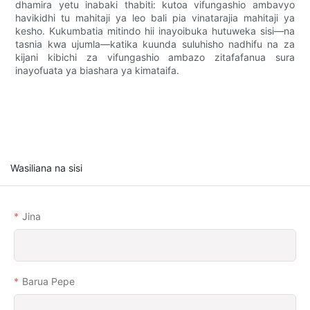
dhamira yetu inabaki thabiti: kutoa vifungashio ambavyo
havikidhi tu mahitaji ya leo bali pia vinatarajia mahitaji ya
kesho. Kukumbatia mitindo hii inayoibuka hutuweka sisi—na
tasnia kwa ujumla—katika kuunda suluhisho nadhifu na za
kijani kibichi za vifungashio ambazo zitafafanua sura
inayofuata ya biashara ya kimataifa.
Wasiliana na sisi
Jina
Barua Pepe