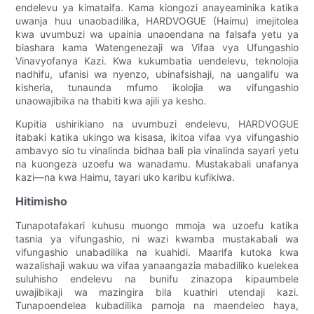
endelevu ya kimataifa. Kama kiongozi anayeaminika katika
uwanja huu unaobadilika, HARDVOGUE (Haimu) imejitolea
kwa uvumbuzi wa upainia unaoendana na falsafa yetu ya
biashara kama Watengenezaji wa Vifaa vya Ufungashio
Vinavyofanya Kazi. Kwa kukumbatia uendelevu, teknolojia
nadhifu, ufanisi wa nyenzo, ubinafsishaji, na uangalifu wa
kisheria, tunaunda mfumo ikolojia wa vifungashio
unaowajibika na thabiti kwa ajili ya kesho.
Kupitia ushirikiano na uvumbuzi endelevu, HARDVOGUE
itabaki katika ukingo wa kisasa, ikitoa vifaa vya vifungashio
ambavyo sio tu vinalinda bidhaa bali pia vinalinda sayari yetu
na kuongeza uzoefu wa wanadamu. Mustakabali unafanya
kazi—na kwa Haimu, tayari uko karibu kufikiwa.
Hitimisho
Tunapotafakari kuhusu muongo mmoja wa uzoefu katika
tasnia ya vifungashio, ni wazi kwamba mustakabali wa
vifungashio unabadilika na kuahidi. Maarifa kutoka kwa
wazalishaji wakuu wa vifaa yanaangazia mabadiliko kuelekea
suluhisho endelevu na bunifu zinazopa kipaumbele
uwajibikaji wa mazingira bila kuathiri utendaji kazi.
Tunapoendelea kubadilika pamoja na maendeleo haya,