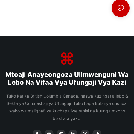
Mtoaji Anayeongoza Ulimwenguni Wa
Lebo Na Vifaa Vya Ufungaji Vya Kazi
Tuko katika British Columbia Canada, haswa kuzingatia lebo &
Sekta ya Uchapishaji ya Ufungaji Tuko hapa kufanya ununuzi
wako wa malighafi ya kuchapa iwe rahisi na kuunga mkono
biashara yako