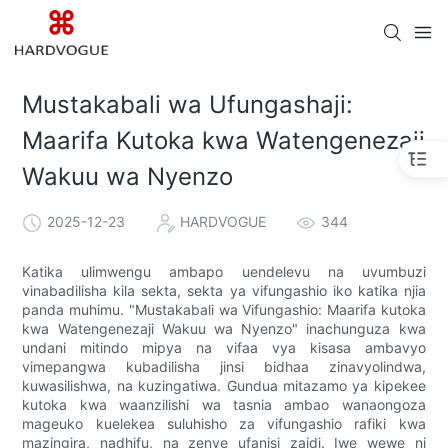
Mustakabali wa Ufungashaji:
Maarifa Kutoka kwa Watengenezaji
Wakuu wa Nyenzo
2025-12-23
HARDVOGUE
344
Katika ulimwengu ambapo uendelevu na uvumbuzi
vinabadilisha kila sekta, sekta ya vifungashio iko katika njia
panda muhimu. "Mustakabali wa Vifungashio: Maarifa kutoka
kwa Watengenezaji Wakuu wa Nyenzo" inachunguza kwa
undani mitindo mipya na vifaa vya kisasa ambavyo
vimepangwa kubadilisha jinsi bidhaa zinavyolindwa,
kuwasilishwa, na kuzingatiwa. Gundua mitazamo ya kipekee
kutoka kwa waanzilishi wa tasnia ambao wanaongoza
mageuko kuelekea suluhisho za vifungashio rafiki kwa
mazingira, nadhifu, na zenye ufanisi zaidi. Iwe wewe ni