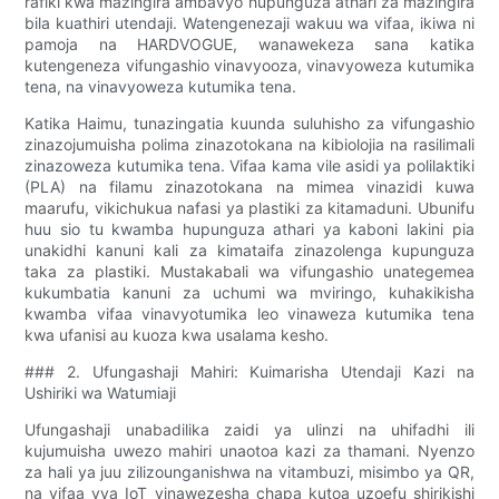
rafiki kwa mazingira ambavyo hupunguza athari za mazingira
bila kuathiri utendaji. Watengenezaji wakuu wa vifaa, ikiwa ni
pamoja na HARDVOGUE, wanawekeza sana katika
kutengeneza vifungashio vinavyooza, vinavyoweza kutumika
tena, na vinavyoweza kutumika tena.
Katika Haimu, tunazingatia kuunda suluhisho za vifungashio
zinazojumuisha polima zinazotokana na kibiolojia na rasilimali
zinazoweza kutumika tena. Vifaa kama vile asidi ya polilaktiki
(PLA) na filamu zinazotokana na mimea vinazidi kuwa
maarufu, vikichukua nafasi ya plastiki za kitamaduni. Ubunifu
huu sio tu kwamba hupunguza athari ya kaboni lakini pia
unakidhi kanuni kali za kimataifa zinazolenga kupunguza
taka za plastiki. Mustakabali wa vifungashio unategemea
kukumbatia kanuni za uchumi wa mviringo, kuhakikisha
kwamba vifaa vinavyotumika leo vinaweza kutumika tena
kwa ufanisi au kuoza kwa usalama kesho.
### 2. Ufungashaji Mahiri: Kuimarisha Utendaji Kazi na
Ushiriki wa Watumiaji
Ufungashaji unabadilika zaidi ya ulinzi na uhifadhi ili
kujumuisha uwezo mahiri unaotoa kazi za thamani. Nyenzo
za hali ya juu zilizounganishwa na vitambuzi, misimbo ya QR,
na vifaa vya IoT vinawezesha chapa kutoa uzoefu shirikishi