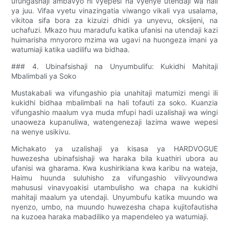
ufungashaji ambavyo ni vyepesi na vyenye utendaji wa hali
ya juu. Vifaa vyetu vinazingatia viwango vikali vya usalama,
vikitoa sifa bora za kizuizi dhidi ya unyevu, oksijeni, na
uchafuzi. Mkazo huu maradufu katika ufanisi na utendaji kazi
huimarisha mnyororo mzima wa ugavi na huongeza imani ya
watumiaji katika uadilifu wa bidhaa.
### 4. Ubinafsishaji na Unyumbulifu: Kukidhi Mahitaji
Mbalimbali ya Soko
Mustakabali wa vifungashio pia unahitaji matumizi mengi ili
kukidhi bidhaa mbalimbali na hali tofauti za soko. Kuanzia
vifungashio maalum vya muda mfupi hadi uzalishaji wa wingi
unaoweza kupanuliwa, watengenezaji lazima wawe wepesi
na wenye usikivu.
Michakato ya uzalishaji ya kisasa ya HARDVOGUE
huwezesha ubinafsishaji wa haraka bila kuathiri ubora au
ufanisi wa gharama. Kwa kushirikiana kwa karibu na wateja,
Haimu huunda suluhisho za vifungashio vilivyoundwa
mahususi vinavyoakisi utambulisho wa chapa na kukidhi
mahitaji maalum ya utendaji. Unyumbufu katika muundo wa
nyenzo, umbo, na muundo huwezesha chapa kujitofautisha
na kuzoea haraka mabadiliko ya mapendeleo ya watumiaji.