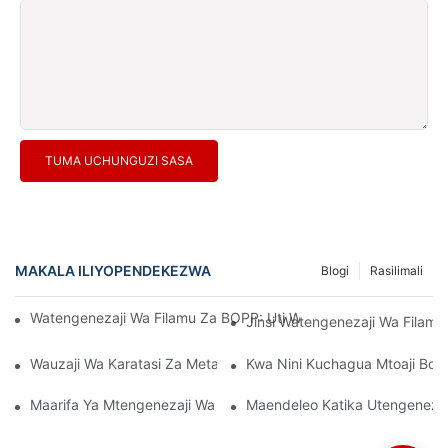
TUMA UCHUNGUZI SASA
MAKALA ILIYOPENDEKEZWA
Blogi
Rasilimali
Watengenezaji Wa Filamu Za BOPP: Uti Wa Mgongo Wa Ufungas
Jinsi Watengenezaji Wa Filamu 
Wauzaji Wa Karatasi Za Metali: Ufunguo Wa Uzoefu Wa Ufungas
Kwa Nini Kuchagua Mtoaji Bor
Maarifa Ya Mtengenezaji Wa Filamu Wa BOPP: Kupitia Mitindo Y
Maendeleo Katika Utengenezaji