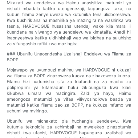
Mkakati wa uendelevu wa Haimu unasisitiza matumizi ya
nishati mbadala katika utengenezaji, kupunguza taka, na
kubuni filamu zenye uwezo wa kutumika tena ulioboreshwa.
Kwa kushirikiana na mashirika ya mazingira na washirika wa
tasnia, HARDVOGUE husasisha utendaji wake kila mara ili
kuendana na viwango vya uendelevu wa kimataifa. Ahadi hii
inaonyeshwa katika uidhinishaji wao wa bidhaa na suluhisho
za vifungashio rafiki kwa mazingira.
### Ubunifu Unaoendesha Uzalishaji Endelevu wa Filamu za
BOPP
Mojawapo ya uvumbuzi muhimu wa HARDVOGUE ni ukuzaji
wa filamu za BOPP zinazoweza kuoza na zinazoweza kuoza.
Filamu hizi hudumisha sifa za kiufundi na za macho za
polipropilini ya kitamaduni huku zikipunguza kwa kiasi
kikubwa uimara wa mazingira. Zaidi ya hayo, Haimu
ameongoza matumizi ya vifaa vilivyosindikwa baada ya
matumizi katika filamu zao za BOPP, na kukuza mfumo wa
uchumi wa mviringo.
Ubunifu wa michakato pia huchangia uendelevu. Kwa
kutumia teknolojia za uchimbaji na mwelekeo zinazotumia
nishati kwa ufanisi, HARDVOGUE hupunguza uzalishaji wa