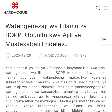
Watengenezaji wa Filamu za
BOPP: Ubunifu kwa Ajili ya
Mustakabali Endelevu
2025-12-26
HARDVOGUE
378
Katika tasnia ya leo ya vifungashio inayobadilika kwa kasi,
watengenezaji wa filamu za BOPP wako mstari wa mbele
katika uvumbuzi, wakiendesha mabadiliko kuelekea
suluhisho endelevu na rafiki kwa mazingira. Kadri mahitaji ya
watumiaji wa bidhaa zinazojali mazingira yanavyoongezeka,
watengenezaji hawa wanaanzisha teknolojia na vifaa vya hali
ya juu ambavyo sio tu vinaongeza utendaji lakini pia
hupunguza athari za mazingira. Gundua jinsi mafanikio ya hivi
karibuni katika utengenezaji wa filamu za BOPP
yanavyounda mustakabali wa kijani kibichi, na kuweka