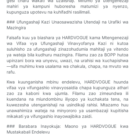
gesi chafu wakati wa uzalishaji. Mifumo ya utengenezaji
mahiri ya kampuni huboresha matumizi ya nyenzo,
kupunguza upotevu na kuhifadhi rasilimali.
### Ufungashaji Kazi Unaosawazisha Utendaji na Urafiki wa
Mazingira
Falsafa kuu ya biashara ya HARDVOGUE kama Mtengenezaji
wa Vifaa vya Ufungashaji Vinavyofanya Kazi ni kutoa
suluhisho za ufungashaji zinazohudumia mahitaji ya vitendo
ya wateja bila kudhuru mazingira. Filamu zao za BOPP hutoa
upinzani bora wa unyevu, uwazi, na urahisi wa kuchapishwa
—sifa muhimu kwa usalama wa chakula, chapa, na mvuto wa
rafu.
Kwa kuunganisha mbinu endelevu, HARDVOGUE huunda
vifaa vya vifungashio vinavyosaidia chapa kupunguza athari
zao za kaboni kwa ujumla. Filamu zao zimeundwa ili
kuendana na miundombinu iliyopo ya kuchakata tena, na
kuwezesha utenganishaji na usindikaji rahisi. Mtazamo huu
unawahimiza wateja na minyororo ya usambazaji kupitisha
mikakati ya vifungashio inayowajibika zaidi.
### Barabara Inayokuja: Maono ya HARDVOGUE kwa
Mustakabali Endelevu