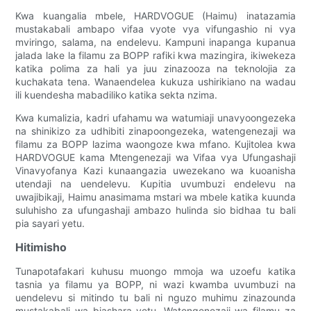
Kwa kuangalia mbele, HARDVOGUE (Haimu) inatazamia
mustakabali ambapo vifaa vyote vya vifungashio ni vya
mviringo, salama, na endelevu. Kampuni inapanga kupanua
jalada lake la filamu za BOPP rafiki kwa mazingira, ikiwekeza
katika polima za hali ya juu zinazooza na teknolojia za
kuchakata tena. Wanaendelea kukuza ushirikiano na wadau
ili kuendesha mabadiliko katika sekta nzima.
Kwa kumalizia, kadri ufahamu wa watumiaji unavyoongezeka
na shinikizo za udhibiti zinapoongezeka, watengenezaji wa
filamu za BOPP lazima waongoze kwa mfano. Kujitolea kwa
HARDVOGUE kama Mtengenezaji wa Vifaa vya Ufungashaji
Vinavyofanya Kazi kunaangazia uwezekano wa kuoanisha
utendaji na uendelevu. Kupitia uvumbuzi endelevu na
uwajibikaji, Haimu anasimama mstari wa mbele katika kuunda
suluhisho za ufungashaji ambazo hulinda sio bidhaa tu bali
pia sayari yetu.
Hitimisho
Tunapotafakari kuhusu muongo mmoja wa uzoefu katika
tasnia ya filamu ya BOPP, ni wazi kwamba uvumbuzi na
uendelevu si mitindo tu bali ni nguzo muhimu zinazounda
mustakabali wa biashara yetu. Watengenezaji wa filamu za