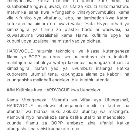
imenyooshwa katika mashine na pande zote mbili, na
kusababisha nguvu, uwazi, na sifa za kizuizi zilizoimarishwa.
Inatumika sana kwa vifungashio vinavyonyumbulika kama
vile vifuniko vya vitafunio, lebo, na lamination kwa katoni
kutokana na uimara na uwazi wake. Hata hivyo, athari ya
kimazingira ya filamu za plastiki bado ni wasiwasi, na
kuwasukuma wazalishaji kama Haimu kufikiria upya na
kubuni upya uzalishaji na mistari yao ya bidhaa.
HARDVOGUE hutumia teknolojia ya kisasa kutengeneza
filamu ya BOPP ya ubora wa juu ambayo sio tu inakidhi
mahitaji mbalimbali ya wateja lakini pia hupunguza athari za
kimazingira. Safari yao ya uvumbuzi inalenga katika
kuboresha utumiaji tena, kupunguza alama za kaboni, na
kuunganisha malighafi endelevu bila kuathiri utendaji.
### Kujitolea kwa HARDVOGUE kwa Uendelevu
Kama Mtengenezaji Maarufu wa Vifaa vya Ufungashaji,
HARDVOGUE anaelewa changamoto mbili za kudumisha
utendaji wa bidhaa huku akikuza utunzaji wa mazingira.
Kampuni hiyo inawekeza sana katika utafiti na maendeleo ili
kuunda filamu za BOPP ambazo zina ufanisi katika
ufungashaji na rahisi kuchakata tena.