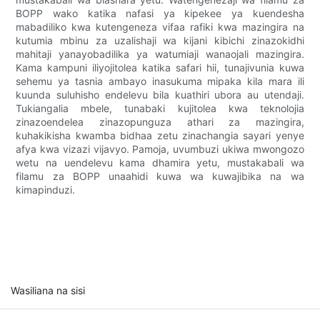
BOPP wako katika nafasi ya kipekee ya kuendesha
mabadiliko kwa kutengeneza vifaa rafiki kwa mazingira na
kutumia mbinu za uzalishaji wa kijani kibichi zinazokidhi
mahitaji yanayobadilika ya watumiaji wanaojali mazingira.
Kama kampuni iliyojitolea katika safari hii, tunajivunia kuwa
sehemu ya tasnia ambayo inasukuma mipaka kila mara ili
kuunda suluhisho endelevu bila kuathiri ubora au utendaji.
Tukiangalia mbele, tunabaki kujitolea kwa teknolojia
zinazoendelea zinazopunguza athari za mazingira,
kuhakikisha kwamba bidhaa zetu zinachangia sayari yenye
afya kwa vizazi vijavyo. Pamoja, uvumbuzi ukiwa mwongozo
wetu na uendelevu kama dhamira yetu, mustakabali wa
filamu za BOPP unaahidi kuwa wa kuwajibika na wa
kimapinduzi.
Wasiliana na sisi