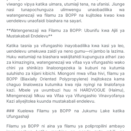
viwango vipya katika uimara, utumiaji tena, na ufanisi. Jiunge
nasi tunapochunguza ulimwengu unaobadilika wa
watengenezaji wa filamu za BOPP na kujitolea kwao kwa
uendelevu unaofaidi biashara na sayari.
**Watengenezaji wa Filamu za BOPP: Ubunifu kwa Ajili ya
Mustakabali Endelevu**
Katika tasnia ya vifungashio inayobadilika kwa kasi ya leo,
uendelevu umekuwa zaidi ya neno gumu—ni jambo la lazima.
Huku watumiaji na biashara wakijitahidi kupunguza athari zao
za kimazingira, watengenezaji wa vifaa vya vifungashio wako
chini ya shinikizo linaloongezeka la kubuni na kutumia
suluhisho za kijani kibichi. Miongoni mwa vifaa hivi, filamu ya
BOPP (Biaxially Oriented Polypropylene) inajitokeza kama
chaguo linaloweza kutumika kwa njia nyingi na linalofanya
kazi. Mbele ya uvumbuzi huu ni HARDVOGUE (Haimu),
Mtengenezaji Mkuu wa Vifaa vya Vifungashio Vinavyofanya
Kazi aliyejitolea kuunda mustakabali endelevu.
### Kuelewa Filamu ya BOPP na Jukumu Lake katika
Ufungashaji
Filamu ya BOPP ni aina ya filamu ya polipropilini ambayo