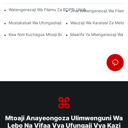
Watengenezaji Wa Filamu Za BOPP: Uti Wa Mgongo Wa Ufungas
Jinsi Watengenezaji Wa Filamu 
Mustakabali Wa Ufungashaji: Maarifa Kutoka Kwa Watengenez
Wauzaji Wa Karatasi Za Metal
Kwa Nini Kuchagua Mtoaji Bora Wa Filamu Wa BOPP Ni Muhimu 
Maarifa Ya Mtengenezaji Wa Fi
Mtoaji Anayeongoza Ulimwenguni Wa
Lebo Na Vifaa Vya Ufungaji Vya Kazi