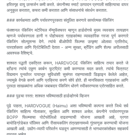
हरितगृह वायू उत्सर्जन कमी करते. कंपनीच्या स्मार्ट उत्पादन प्रणाली साहित्याचा वापर
अनुकूल करतात, कचरा कमी करतात आणि संसाधनांचे संवर्धन करतात.
### कार्यक्षमता आणि पर्यावरणपूरकता संतुलित करणारे कार्यात्मक पॅकेजिंग
फंक्शनल पॅकेजिंग मटेरियल मॅन्युफॅक्चरर म्हणून हार्डवोगचे मुख्य व्यवसाय तत्वज्ञान
म्हणजे पर्यावरणाला हानी न पोहोचवता ग्राहकांच्या व्यावहारिक गरजा पूर्ण करणारे
पॅकेजिंग सोल्यूशन्स देणे. त्यांचे बीओपीपी फिल्म्स उत्कृष्ट ओलावा प्रतिरोध,
पारदर्शकता आणि प्रिंटेबिलिटी देतात - अन्न सुरक्षा, ब्रँडिंग आणि शेल्फ अपीलसाठी
आवश्यक वैशिष्ट्ये.
शाश्वत पद्धती एकत्रित करून, HARDVOGE पॅकेजिंग साहित्य तयार करते जे
ब्रँडना त्यांचे एकूण कार्बन फूटप्रिंट कमी करण्यास मदत करते. त्यांचे चित्रपट
विद्यमान पुनर्वापर पायाभूत सुविधांशी सुसंगत राहण्यासाठी डिझाइन केलेले आहेत,
ज्यामुळे वेगळे करणे आणि प्रक्रिया करणे सोपे होते. ही मानसिकता ग्राहकांना आणि
पुरवठा साखळ्यांना अधिक जबाबदार पॅकेजिंग धोरणे स्वीकारण्यास प्रोत्साहित करते.
### पुढचा रस्ता: शाश्वत भविष्यासाठी हार्डव्होगचे व्हिजन
पुढे पाहता, HARDVOGUE (Haimu) अशा भविष्याची कल्पना करते जिथे सर्व
पॅकेजिंग साहित्य गोलाकार, सुरक्षित आणि शाश्वत असेल. कंपनीने पर्यावरणपूरक
BOPP फिल्म्सचा पोर्टफोलिओ वाढवण्याची योजना आखली आहे, प्रगत
बायोडिग्रेडेबल पॉलिमर आणि रीसायकलिंग तंत्रज्ञानामध्ये गुंतवणूक करण्याची योजना
आखली आहे. उद्योग-व्यापी परिवर्तन घडवून आणण्यासाठी ते भागधारकांसोबत सहकार्य
वाढवत आहेत.