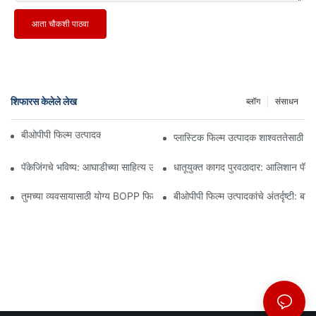
आता चौकशी पाठवा
शिफारस केलेले लेख
ब्लॉग
संसाधन
बीओपीपी फिल्म उत्पादक: लवचिक पॅकेजिंगचा कणा
प्लास्टिक फिल्म उत्पादक शाश्वततेसाठी 
पॅकेजिंगचे भविष्य: आघाडीच्या साहित्य उत्पादकांकडून अंतर्दृष्टी
धातूयुक्त कागद पुरवठादार: आलिशान पॅकेजि
तुमच्या व्यवसायासाठी योग्य BOPP फिल्म पुरवठादार निवडणे का महत्त्वाचे आहे
बीओपीपी फिल्म उत्पादकांचे अंतर्दृष्टी: बाज