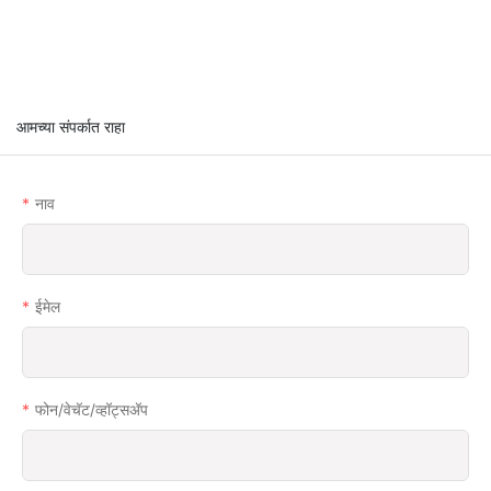
आमच्या संपर्कात राहा
नाव
ईमेल
फोन/वेचॅट/व्हॉट्सअ‍ॅप