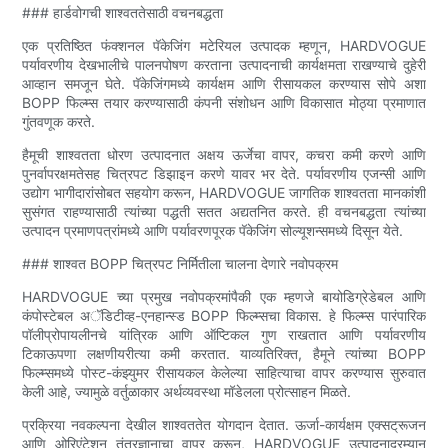
### हार्डवोगची शाश्वततेसाठी वचनबद्धता
एक प्रतिष्ठित फंक्शनल पॅकेजिंग मटेरियल उत्पादक म्हणून, HARDVOGUE
पर्यावरणीय देखभालीचे पालनपोषण करताना उत्पादनाची कार्यक्षमता राखण्याचे दुहेरी
आव्हान समजून घेते. पॅकेजिंगमध्ये कार्यक्षम आणि रीसायकल करण्यास सोपे अशा
BOPP फिल्म्स तयार करण्यासाठी कंपनी संशोधन आणि विकासात मोठ्या प्रमाणात
गुंतवणूक करते.
हैमूची शाश्वतता धोरण उत्पादनात अक्षय ऊर्जेचा वापर, कचरा कमी करणे आणि
पुनर्वापरक्षमतेसह चित्रपट डिझाइन करणे यावर भर देते. पर्यावरणीय एजन्सी आणि
उद्योग भागीदारांसोबत सहयोग करून, HARDVOGUE जागतिक शाश्वतता मानकांशी
सुसंगत राहण्यासाठी त्यांच्या पद्धती सतत अद्यतनित करते. ही वचनबद्धता त्यांच्या
उत्पादन प्रमाणपत्रांमध्ये आणि पर्यावरणपूरक पॅकेजिंग सोल्यूशन्समध्ये दिसून येते.
### शाश्वत BOPP चित्रपट निर्मितीला चालना देणारे नवोपक्रम
HARDVOGUE च्या प्रमुख नवोपक्रमांपैकी एक म्हणजे बायोडिग्रेडेबल आणि
कंपोस्टेबल अॅडिटीव्ह-एनहान्स्ड BOPP फिल्म्सचा विकास. हे फिल्म्स पारंपारिक
पॉलीप्रोपायलीनचे यांत्रिक आणि ऑप्टिकल गुण राखतात आणि पर्यावरणीय
टिकाऊपणा लक्षणीयरीत्या कमी करतात. याव्यतिरिक्त, हैमूने त्यांच्या BOPP
फिल्म्समध्ये पोस्ट-कंझ्युमर रीसायकल केलेल्या साहित्याचा वापर करण्यास सुरुवात
केली आहे, ज्यामुळे वर्तुळाकार अर्थव्यवस्था मॉडेलला प्रोत्साहन मिळते.
प्रक्रिया नवकल्पना देखील शाश्वततेत योगदान देतात. ऊर्जा-कार्यक्षम एक्सट्रूजन
आणि ओरिएंटेशन तंत्रज्ञानाचा वापर करून, HARDVOGUE उत्पादनादरम्यान