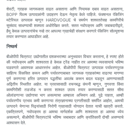
शेवटी, ग्राहक जागरूकता वाढत असताना आणि नियामक दबाव वाढत असताना,
BOPP फिल्म उत्पादकांनी उदाहरण देऊन नेतृत्व केले पाहिजे. फंक्शनल पॅकेजिंग
मटेरियल उत्पादक म्हणून HARDVOGUE चे समर्पण शाश्वततेसह कामगिरीचे
सुसंवाद साधण्याची शक्यता अधोरेखित करते. सतत नवोपक्रम आणि जबाबदारीद्वारे,
हैमू केवळ उत्पादनांचेच नव्हे तर आपल्या ग्रहाचेही संरक्षण करणारे पॅकेजिंग सोल्यूशन्स
तयार करण्यात आघाडीवर आहे.
निष्कर्ष
बीओपीपी चित्रपट उद्योगातील दशकभराच्या अनुभवावर विचार करताना, हे स्पष्ट होते
की नवोपक्रम आणि शाश्वतता हे केवळ ट्रेंड नाहीत तर आमच्या व्यवसायाचे भविष्य
घडवणारे आवश्यक आधारस्तंभ आहेत. बीओपीपी चित्रपट उत्पादक पर्यावरणपूरक
साहित्य विकसित करून आणि पर्यावरणाबाबत जागरूक ग्राहकांच्या वाढत्या मागण्या
पूर्ण करणाऱ्या हरित उत्पादन पद्धतींचा अवलंब करून बदल घडवून आणण्यासाठी
अद्वितीय स्थितीत आहेत. या प्रवासासाठी वचनबद्ध कंपनी म्हणून, गुणवत्ता किंवा
कामगिरीशी तडजोड न करता शाश्वत उपाय तयार करण्यासाठी सतत सीमा
ओलांडणाऱ्या उद्योगाचा भाग असल्याचा आम्हाला अभिमान आहे. पुढे पाहता, आम्ही
पर्यावरणीय प्रभाव कमी करणाऱ्या तंत्रज्ञानाच्या प्रगतीसाठी समर्पित आहोत, आमची
उत्पादने येणाऱ्या पिढ्यांसाठी निरोगी ग्रहासाठी योगदान देतात याची खात्री करतो.
एकत्रितपणे, नवोपक्रम हा आमचा मार्गदर्शक आणि शाश्वतता हा आमचा ध्येय
असल्याने, बीओपीपी चित्रपटांचे भविष्य जबाबदार आणि क्रांतिकारी दोन्ही असण्याचे
आश्वासन देते.