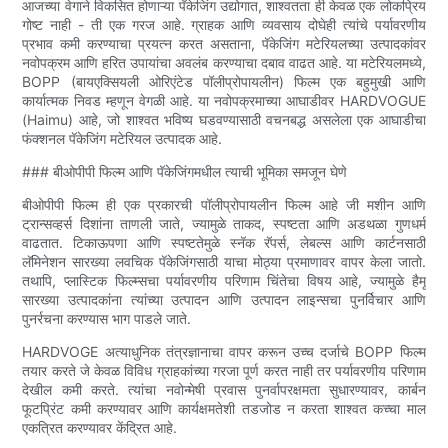
आजच्या वेगाने विकसित होणाऱ्या पॅकेजिंग उद्योगात, शाश्वतता ही केवळ एक लोकप्रिय
गोष्ट नाही - ती एक गरज आहे. ग्राहक आणि व्यवसाय दोघेही त्यांचे पर्यावरणीय
प्रभाव कमी करण्याचा प्रयत्न करत असताना, पॅकेजिंग मटेरियलच्या उत्पादकांवर
नवोपक्रम आणि हरित उपायांचा अवलंब करण्याचा दबाव वाढत आहे. या मटेरियलमध्ये,
BOPP (बायएक्सियली ओरिएंटेड पॉलीप्रोपायलीन) फिल्म एक बहुमुखी आणि
कार्यात्मक निवड म्हणून वेगळी आहे. या नवोपक्रमाच्या आघाडीवर HARDVOGUE
(Haimu) आहे, जो शाश्वत भविष्य घडवण्यासाठी वचनबद्ध असलेला एक आघाडीचा
फंक्शनल पॅकेजिंग मटेरियल उत्पादक आहे.
### बीओपीपी फिल्म आणि पॅकेजिंगमधील त्याची भूमिका समजून घेणे
बीओपीपी फिल्म ही एक प्रकारची पॉलीप्रोपायलीन फिल्म आहे जी मशीन आणि
ट्रान्सव्हर्स दिशांना ताणली जाते, ज्यामुळे ताकद, स्पष्टता आणि अडथळा गुणधर्म
वाढतात. टिकाऊपणा आणि स्पष्टतेमुळे स्नॅक रॅपर्स, लेबल्स आणि कार्टनसाठी
लॅमिनेशन सारख्या लवचिक पॅकेजिंगसाठी याचा मोठ्या प्रमाणावर वापर केला जातो.
तथापि, प्लास्टिक फिल्म्सचा पर्यावरणीय परिणाम चिंतेचा विषय आहे, ज्यामुळे हैमू
सारख्या उत्पादकांना त्यांच्या उत्पादन आणि उत्पादन लाइन्सचा पुनर्विचार आणि
पुनर्रचना करण्यास भाग पाडले जाते.
HARDVOGE अत्याधुनिक तंत्रज्ञानाचा वापर करून उच्च दर्जाचे BOPP फिल्म
तयार करते जे केवळ विविध ग्राहकांच्या गरजा पूर्ण करत नाही तर पर्यावरणीय परिणाम
देखील कमी करते. त्यांचा नवोन्मेषी प्रवास पुनर्वापरक्षमता सुधारण्यावर, कार्बन
फूटप्रिंट कमी करण्यावर आणि कार्यक्षमतेशी तडजोड न करता शाश्वत कच्चा माल
एकत्रित करण्यावर केंद्रित आहे.