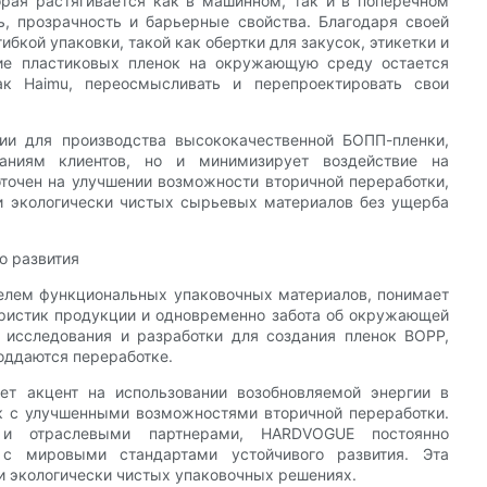
орая растягивается как в машинном, так и в поперечном
ь, прозрачность и барьерные свойства. Благодаря своей
ибкой упаковки, такой как обертки для закусок, этикетки и
вие пластиковых пленок на окружающую среду остается
как Haimu, переосмысливать и перепроектировать свои
ии для производства высококачественной БОПП-пленки,
ваниям клиентов, но и минимизирует воздействие на
очен на улучшении возможности вторичной переработки,
ии экологически чистых сырьевых материалов без ущерба
о развития
елем функциональных упаковочных материалов, понимает
еристик продукции и одновременно забота об окружающей
 исследования и разработки для создания пленок BOPP,
оддаются переработке.
ает акцент на использовании возобновляемой энергии в
ок с улучшенными возможностями вторичной переработки.
 и отраслевыми партнерами, HARDVOGUE постоянно
 с мировыми стандартами устойчивого развития. Эта
и экологически чистых упаковочных решениях.