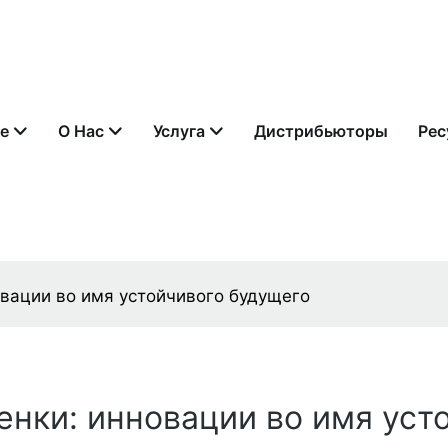
е
О Нас
Услуга
Дистрибьюторы
Рес
вации во имя устойчивого будущего
нки: инновации во имя уст