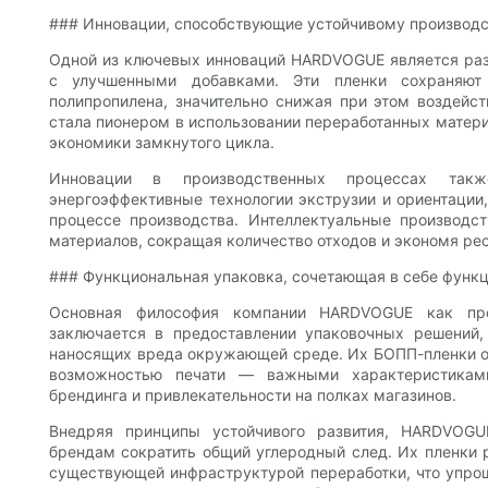
### Инновации, способствующие устойчивому производ
Одной из ключевых инноваций HARDVOGUE является ра
с улучшенными добавками. Эти пленки сохраняют 
полипропилена, значительно снижая при этом воздейс
стала пионером в использовании переработанных матери
экономики замкнутого цикла.
Инновации в производственных процессах такж
энергоэффективные технологии экструзии и ориентаци
процессе производства. Интеллектуальные производс
материалов, сокращая количество отходов и экономя ре
### Функциональная упаковка, сочетающая в себе функц
Основная философия компании HARDVOGUE как про
заключается в предоставлении упаковочных решений,
наносящих вреда окружающей среде. Их БОПП-пленки о
возможностью печати — важными характеристиками
брендинга и привлекательности на полках магазинов.
Внедряя принципы устойчивого развития, HARDVOGU
брендам сократить общий углеродный след. Их пленки
существующей инфраструктурой переработки, что упрощ