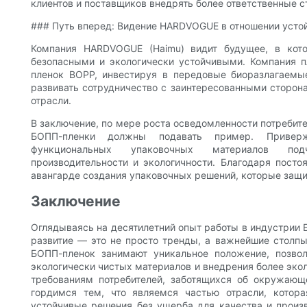
клиентов и поставщиков внедрять более ответственные с
### Путь вперед: Видение HARDVOGUE в отношении усто
Компания HARDVOGUE (Haimu) видит будущее, в кот
безопасными и экологически устойчивыми. Компания п
пленок BOPP, инвестируя в передовые биоразлагаемы
развивать сотрудничество с заинтересованными сторон
отрасли.
В заключение, по мере роста осведомленности потребит
БОПП-пленки должны подавать пример. Привер
функциональных упаковочных материалов под
производительности и экологичности. Благодаря посто
авангарде создания упаковочных решений, которые защи
Заключение
Оглядываясь на десятилетний опыт работы в индустрии Б
развитие — это не просто тренды, а важнейшие столп
БОПП-пленок занимают уникальное положение, позво
экологически чистых материалов и внедрения более эк
требованиям потребителей, заботящихся об окружающ
гордимся тем, что являемся частью отрасли, котор
устойчивые решения без ущерба для качества и прои