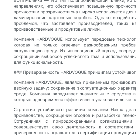
БОПП-пленка — это тип полипропиленовой пленки, кот
направлениях, что обеспечивает повышенную прочност
прочности и прозрачности она широко используется для г
ламинирование картонных коробок. Однако воздейст
проблемой, что заставляет производителей, таких 
производственные и продуктовые линии.
Компания HARDVOGUE использует передовые технолог
которая не только отвечает разнообразным требо
окружающую среду. Их инновационный подход сосредот
сокращении выбросов углекислого газа и использован
для функциональности.
### Приверженность HARDVOGUE принципам устойчивог
Компания HARDVOGUE, являясь признанным производит
двойную задачу: сохранение эксплуатационных характ
среде. Компания вкладывает значительные средства в
которые одновременно эффективны в упаковке и легче п
Стратегия устойчивого развития компании Haimu дел
производстве, сокращении отходов и разработке плен
Сотрудничая с природоохранными организациями
совершенствует свою деятельность в соответствии
приверженность отражается в сертификации продукции 