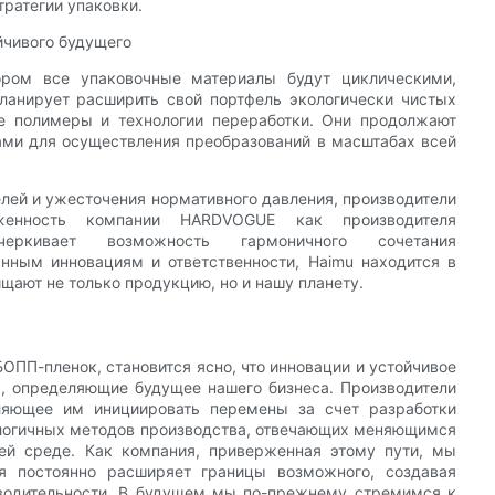
тратегии упаковки.
йчивого будущего
ором все упаковочные материалы будут циклическими,
ланирует расширить свой портфель экологически чистых
е полимеры и технологии переработки. Они продолжают
ами для осуществления преобразований в масштабах всей
елей и ужесточения нормативного давления, производители
женность компании HARDVOGUE как производителя
черкивает возможность гармоничного сочетания
янным инновациям и ответственности, Haimu находится в
щают не только продукцию, но и нашу планету.
ОПП-пленок, становится ясно, что инновации и устойчивое
ы, определяющие будущее нашего бизнеса. Производители
ляющее им инициировать перемены за счет разработки
ологичных методов производства, отвечающих меняющимся
ей среде. Как компания, приверженная этому пути, мы
ая постоянно расширяет границы возможного, создавая
зводительности. В будущем мы по-прежнему стремимся к