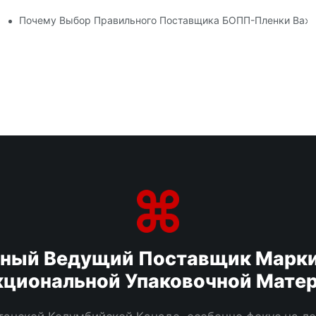
 Упаковке
Почему Выбор Правильного Поставщика БОПП-Пленки Важе
ьный Ведущий Поставщик Марки
циональной Упаковочной Мате