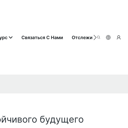
урс
Связаться С Нами
Отслеживание Заказа
ойчивого будущего