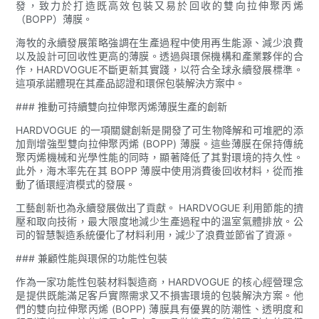
發，致力於打造既高效包裝又易於回收的雙向拉伸聚丙烯
（BOPP）薄膜。
海牧的永續發展策略強調在生產過程中使用再生能源、減少浪費
以及設計可回收性更高的薄膜。透過與環保機構和產業夥伴的合
作，HARDVOGUE不斷更新其實踐，以符合全球永續發展標準。
這項承諾體現在其產品認證和環保包裝解決方案中。
### 推動可持續雙向拉伸聚丙烯薄膜生產的創新
HARDVOGUE 的一項關鍵創新是開發了可生物降解和可堆肥的添
加劑增強型雙向拉伸聚丙烯 (BOPP) 薄膜。這些薄膜在保持傳統
聚丙烯機械和光學性能的同時，顯著降低了其對環境的持久性。
此外，海木率先在其 BOPP 薄膜中使用消費後回收材料，從而推
動了循環經濟模式的發展。
工藝創新也為永續發展做出了貢獻。 HARDVOGUE 利用節能的擠
壓和取向技術，最大限度地減少生產過程中的溫室氣體排放。公
司的智慧製造系統優化了材料利用，減少了浪費並節省了資源。
### 兼顧性能與環保的功能性包裝
作為一家功能性包裝材料製造商，HARDVOGUE 的核心經營理念
是提供既能滿足客戶實際需求又不損害環境的包裝解決方案。他
們的雙向拉伸聚丙烯 (BOPP) 薄膜具有優異的防潮性、透明度和