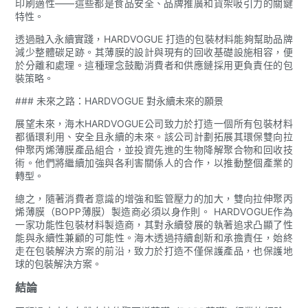
印刷適性——這些都是食品安全、品牌推廣和貨架吸引力的關鍵
特性。
透過融入永續實踐，HARDVOGUE 打造的包裝材料能夠幫助品牌
減少整體碳足跡。其薄膜的設計與現有的回收基礎設施相容，便
於分離和處理。這種理念鼓勵消費者和供應鏈採用更負責任的包
裝策略。
### 未來之路：HARDVOGUE 對永續未來的願景
展望未來，海木HARDVOGUE公司致力於打造一個所有包裝材料
都循環利用、安全且永續的未來。該公司計劃拓展其環保雙向拉
伸聚丙烯薄膜產品組合，並投資先進的生物降解聚合物和回收技
術。他們將繼續加強與各利害關係人的合作，以推動整個產業的
轉型。
總之，隨著消費者意識的增強和監管壓力的加大，雙向拉伸聚丙
烯薄膜（BOPP薄膜）製造商必須以身作則。 HARDVOGUE作為
一家功能性包裝材料製造商，其對永續發展的執著追求凸顯了性
能與永續性兼顧的可能性。海木透過持續創新和承擔責任，始終
走在包裝解決方案的前沿，致力於打造不僅保護產品，也保護地
球的包裝解決方案。
結論