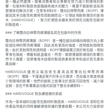
是一種必然選擇。隨著消費者和企業都在努力減少對環境的影
響，包裝材料製造商面臨越來越大的壓力，需要不斷創新並採用
更環保的解決方案。在眾多材料中，雙向拉伸聚丙烯（BOPP）薄
膜因其多功能性和實用性而脫穎而出。引領這項創新潮流的是海
木（HARDVOGUE），致力於塑造永續未來的領先功能性包裝材
料製造商。
### 了解雙向拉伸聚丙烯薄膜及其在包裝中的作用
雙向拉伸聚丙烯薄膜（BOPP）是一種在縱向和橫向兩個方向上都
經過拉伸的聚丙烯薄膜，因此具有更高的強度、透明度和阻隔性
能。由於其耐用性和透明度，BOPP薄膜被廣泛用於軟包裝，例如
零食包裝紙、標籤和紙盒複合。然而，塑膠薄膜對環境的影響仍
然令人擔憂，促使像海木這樣的製造商重新思考和設計其生產和
產品線。
HARDVOGUE運用尖端技術生產高品質雙向拉伸聚丙烯
（BOPP）薄膜，不僅滿足客戶的多元化需求，而且最大限度地減
少對環境的影響。他們的創新之旅專注於提高可回收性、減少碳
足跡，並在不影響產品功能的前提下整合永續原料。
### HARDVOGUE 對永續發展的承諾
作為一家卓越的功能性包裝材料製造商，HARDVOGUE 深知在保
持產品性能的同時兼顧環境保護的雙重挑戰。本公司大力投資研