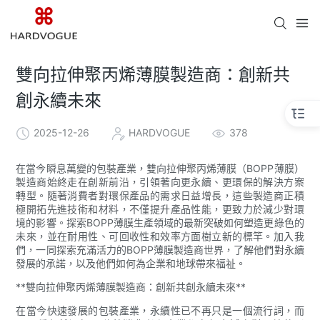
雙向拉伸聚丙烯薄膜製造商：創新共
創永續未來
2025-12-26
HARDVOGUE
378
在當今瞬息萬變的包裝產業，雙向拉伸聚丙烯薄膜（BOPP薄膜）
製造商始終走在創新前沿，引領著向更永續、更環保的解決方案
轉型。隨著消費者對環保產品的需求日益增長，這些製造商正積
極開拓先進技術和材料，不僅提升產品性能，更致力於減少對環
境的影響。探索BOPP薄膜生產領域的最新突破如何塑造更綠色的
未來，並在耐用性、可回收性和效率方面樹立新的標竿。加入我
們，一同探索充滿活力的BOPP薄膜製造商世界，了解他們對永續
發展的承諾，以及他們如何為企業和地球帶來福祉。
**雙向拉伸聚丙烯薄膜製造商：創新共創永續未來**
在當今快速發展的包裝產業，永續性已不再只是一個流行詞，而