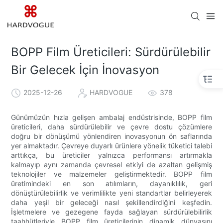
BOPP Film Üreticileri: Sürdürülebilir
Bir Gelecek İçin İnovasyon
2025-12-26
HARDVOGUE
378
Günümüzün hızla gelişen ambalaj endüstrisinde, BOPP film
üreticileri, daha sürdürülebilir ve çevre dostu çözümlere
doğru bir dönüşümü yönlendiren inovasyonun ön saflarında
yer almaktadır. Çevreye duyarlı ürünlere yönelik tüketici talebi
arttıkça, bu üreticiler yalnızca performansı artırmakla
kalmayıp aynı zamanda çevresel etkiyi de azaltan gelişmiş
teknolojiler ve malzemeler geliştirmektedir. BOPP film
üretimindeki en son atılımların, dayanıklılık, geri
dönüştürülebilirlik ve verimlilikte yeni standartlar belirleyerek
daha yeşil bir geleceği nasıl şekillendirdiğini keşfedin.
İşletmelere ve gezegene fayda sağlayan sürdürülebilirlik
taahhütleriyle BOPP film üreticilerinin dinamik dünyasını