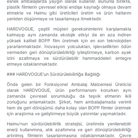
esnek ambalajlarda yaygın olarak kullanılır. Bununla birlikte,
plastik filmlerin çevresel etkisi endişe kaynağı olmaya devam
etmekte ve Haimu gibi üreticileri üretim ve ürün hatlarını
yeniden düşünmeye ve tasarlamaya itmektedir.
HARDVOGUE, çeşitli müşteri gereksinimlerini karşılamakla
kalmayıp aynı zamanda ekolojik etkiyi de en aza indiren
yüksek kaliteli BOPP film üretmek için en son teknolojiden
yararlanmaktadır. İnovasyon yolculukları, işlevsellikten ödün
vermeden geri dönüştürülebilirliği iyileştirmeye, karbon ayak
izini azaltmaya ve sürdürülebilir hammaddeleri entegre
etmeye odaklanmaktadır.
### HARDVOGUE'un Sürdürülebilirliğe Bağlılığı
Önde gelen bir Fonksiyonel Ambalaj Malzemesi Üreticisi
olarak HARDVOGUE, ürün performansını korurken aynı
zamanda çevresel sorumluluğu da teşvik etmenin ikili
zorluğunu anlamaktadır. Şirket, hem ambalajlamada verimli
hem de geri dönüşümü daha kolay olan BOPP filmler üretmek
için araştırma ve geliştirmeye büyük yatırımlar yapmaktadır.
Haimu'nun sürdürülebilirlik stratejisi, üretimde yenilenebilir
enerji kullanımına, atık azaltımına ve geri dönüştürülebilirliği
artırılmış filmlerin tasarlanmasına odaklanmaktadır. Çevre