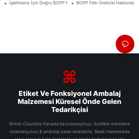
İşletmeniz İçin Doğru BOPP Film Tedarikçisini Seçmenin Önemi
BOPP Film Üreticisi Hakkında Bi
Etiket Ve Fonksiyonel Ambalaj
Malzemesi Küresel Önde Gelen
Tedarikçisi
British Columbia Kanada'da bulunuyoruz, özellikle etiketlere
odaklanıyoruz & ambalaj baskı endüstrisi Baskı hammadde