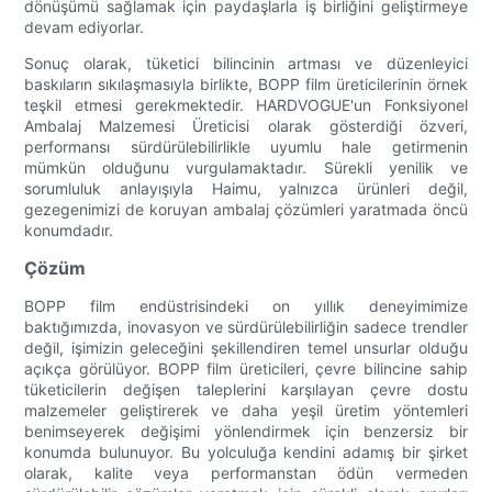
dönüşümü sağlamak için paydaşlarla iş birliğini geliştirmeye
devam ediyorlar.
Sonuç olarak, tüketici bilincinin artması ve düzenleyici
baskıların sıkılaşmasıyla birlikte, BOPP film üreticilerinin örnek
teşkil etmesi gerekmektedir. HARDVOGUE'un Fonksiyonel
Ambalaj Malzemesi Üreticisi olarak gösterdiği özveri,
performansı sürdürülebilirlikle uyumlu hale getirmenin
mümkün olduğunu vurgulamaktadır. Sürekli yenilik ve
sorumluluk anlayışıyla Haimu, yalnızca ürünleri değil,
gezegenimizi de koruyan ambalaj çözümleri yaratmada öncü
konumdadır.
Çözüm
BOPP film endüstrisindeki on yıllık deneyimimize
baktığımızda, inovasyon ve sürdürülebilirliğin sadece trendler
değil, işimizin geleceğini şekillendiren temel unsurlar olduğu
açıkça görülüyor. BOPP film üreticileri, çevre bilincine sahip
tüketicilerin değişen taleplerini karşılayan çevre dostu
malzemeler geliştirerek ve daha yeşil üretim yöntemleri
benimseyerek değişimi yönlendirmek için benzersiz bir
konumda bulunuyor. Bu yolculuğa kendini adamış bir şirket
olarak, kalite veya performanstan ödün vermeden