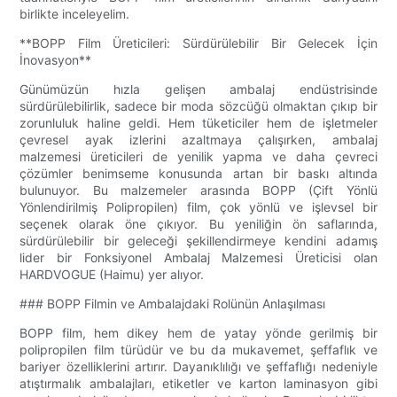
birlikte inceleyelim.
**BOPP Film Üreticileri: Sürdürülebilir Bir Gelecek İçin
İnovasyon**
Günümüzün hızla gelişen ambalaj endüstrisinde
sürdürülebilirlik, sadece bir moda sözcüğü olmaktan çıkıp bir
zorunluluk haline geldi. Hem tüketiciler hem de işletmeler
çevresel ayak izlerini azaltmaya çalışırken, ambalaj
malzemesi üreticileri de yenilik yapma ve daha çevreci
çözümler benimseme konusunda artan bir baskı altında
bulunuyor. Bu malzemeler arasında BOPP (Çift Yönlü
Yönlendirilmiş Polipropilen) film, çok yönlü ve işlevsel bir
seçenek olarak öne çıkıyor. Bu yeniliğin ön saflarında,
sürdürülebilir bir geleceği şekillendirmeye kendini adamış
lider bir Fonksiyonel Ambalaj Malzemesi Üreticisi olan
HARDVOGUE (Haimu) yer alıyor.
### BOPP Filmin ve Ambalajdaki Rolünün Anlaşılması
BOPP film, hem dikey hem de yatay yönde gerilmiş bir
polipropilen film türüdür ve bu da mukavemet, şeffaflık ve
bariyer özelliklerini artırır. Dayanıklılığı ve şeffaflığı nedeniyle
atıştırmalık ambalajları, etiketler ve karton laminasyon gibi