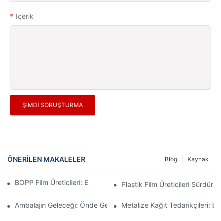
Içerik
ŞIMDI SORUŞTURMA
ÖNERILEN MAKALELER
Blog
Kaynak
BOPP Film Üreticileri: Esnek Ambalajın Omurgası
Plastik Film Üreticileri Sürdürüle
Ambalajın Geleceği: Önde Gelen Malzeme Üreticilerinden Elde Edi
Metalize Kağıt Tedarikçileri: L