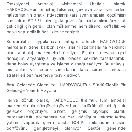
Fonksiyonel Ambalaj Malzemesi Üreticisi olarak
HARDVOGUE'un temel iş felsefesi, çevreye zarar vermeden
müşterilerinin pratik ihtiyaçlarını karşılayan ambalaj çözümleri
sunmaktır. BOPP filmleri, gıda güvenliği, marka bilinirliği ve raf
çekiciliği için gerekli olan mükemmel nem direnci, şeffaflık ve
baskı yapılabilirlik özelliklerine sahiptir.
Sürdürülebilir uygulamaları entegre ederek, HARDVOGUE
markaların genel karbon ayak izlerini azaltmalarına yardımcı
olan ambalaj malzemeleri üretiyor. Filmleri, mevcut geri
dönüşüm altyapısıyla uyumlu olacak şekilde tasarlanarak,
daha kolay ayrıştırma ve işleme olanağı sağlıyor. Bu anlayış,
müşterileri ve tedarik zincirlerini daha sorumlu ambalaj
stratejileri benimsemeye teşvik ediyor.
### Geleceğe Giden Yol: HARDVOGUE'un Sürdürülebilir Bir
Geleceğe Yönelik Vizyonu
İleriye dönük olarak, HARDVOGUE (Haimu), tüm ambalaj
malzemelerinin döngüsel, güvenli ve sürdürülebilir olduğu bir
gelecek öngörüyor. Şirket, gelişmiş biyolojik olarak
parçalanabilir polimerlere ve geri dönüşüm teknolojilerine
yatırım yaparak çevre dostu BOPP filmlerinden oluşan
portföyünü genişletmeyi planlıyor. Sektör genelinde