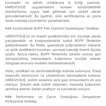
kuruluşları ve sektör ortaklarıyla iş birliği yaparak,
HARDVOGUE uygulamalarını küresel sürdürülebilirlik
standartlarına uygun hale getirmek için sürekli olarak
güncellemektedir. Bu taahhüt, ürün sertifikalarına ve çevre
dostu ambalaj çözümlerine yansımaktadır.
### Sürdürülebilir BOPP Film Üretimini Destekleyen Yenilikler
HARDVOGUE'un en önemli yeniliklerinden biri, biyolojik olarak
parçalanabilir ve kompostlanabilir katkılı BOPP filmlerinin
geliştirilmesidir. Bu filmler, geleneksel polipropilenin mekanik
ve optik özelliklerini korurken, çevresel kalıcılığı önemli ölçüde
azaltır. Ayrıca Haimu, BOPP filmlerinde tüketim sonrası geri
dönüştürülmüş malzemelerin kullanımına öncülük ederek
döngüsel ekonomi modelini desteklemektedir.
Süreç yenilikleri de sürdürülebilirliğe katkıda bulunuyor. Enerji
tasarruflu ekstrüzyon ve yönlendirme teknolojilerini kullanan
HARDVOGUE, üretim sırasında sera gazı emisyonlarını en aza
indiriyor. Şirketin akıllı üretim sistemleri, malzeme kullanımını
optimize ederek atıkları azaltıyor ve kaynakları koruyor.
### Performans ve Çevre Dostluğunu Dengeleyen
Fonksiyonel Ambalaj