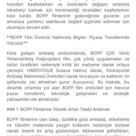
trendleri keşfederken ve üreticilerin değişen ortamda
rekabetçi kalmak için benimsediği stratejileri keşfederken
bize katılın. BOPP filmlerinin geleceğinde güvenle yol
almanıza yardımcı olabilecek değerli içgörüler edinmek için
okumaya devam edin.
**BOPP Film Üreticisi Hakkında Bilgiler: Piyasa Trendlerinde
Yolculuk**
Hızla gelişen ambalaj endüstrisinde, BOPP (Çift Yönlü
Yönlendirilmiş Polipropilen) film, çok yönlü uygulamaları ve
üstün özellikleri nedeniyle kritik bir malzeme olarak ortaya
çıkmıştır. HARDVOGUE (kısaca Haimu) olarak, Fonksiyonel
Ambalaj Malzemesi Üreticileri olarak inovasyon ve kalitenin ön
saflarında yer almaktan gurur duyuyoruz. Bu makale, bu
dinamik ortamda yol alan BOPP film üreticileri için mevcut
pazar trendlerini, teknolojik gelişmeleri ve stratejik
yaklaşımları ele almaktadır.
### 1. BOPP Filmlerine Yönelik Artan Talebi Anlamak
BOPP filmlerine olan talep, özellikle gıda ambalajı, etiketleme
ve tüketim mallarında yaygın kullanımı nedeniyle küresel
olarak önemli bir artış göstermiştir. Mükemmel şeffaflıkları,