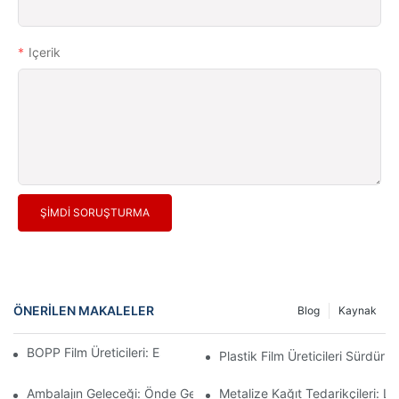
Içerik
ŞIMDI SORUŞTURMA
ÖNERILEN MAKALELER
Blog
Kaynak
BOPP Film Üreticileri: Esnek Ambalajın Omurgası
Plastik Film Üreticileri Sürdürüle
Ambalajın Geleceği: Önde Gelen Malzeme Üreticilerinden Elde Edi
Metalize Kağıt Tedarikçileri: L