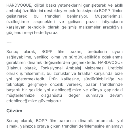
HARDVOGUE, dijital baskı yeteneklerini genişleterek ve akıllı
ambalaj özelliklerini destekleyen çok fonksiyonlu BOPP filmler
geliştirerek bu trendleri benimsiyor. Müşterilerimizi,
özelleştirme seçenekleri ve gelişen pazar ihtiyaçlarını
karşılayan teknolojik olarak gelişmiş malzemeler aracılığıyla
güçlendirmeyi hedefliyoruz.
---
Sonuç olarak, BOPP film pazarı, üreticilerin uyum
sağlayabilme, yenilikçi olma ve sürdürülebilirliğe odaklanma
gerektiren dinamik değişimlerden geçmektedir. HARDVOGUE
(Haimu) olarak, Fonksiyonel Ambalaj Malzemesi Üreticisi
olarak iş felsefemiz, bu zorluklar ve fırsatlar karşısında bize
yol göstermektedir. Ürün kalitesine, sürdürülebilirliğe ve
teknolojik gelişmeye öncelik vererek, pazar trendlerinde
başarılı bir şekilde yol alabileceğimize ve dünya çapındaki
müşterilerimize olağanüstü değer sunmaya devam
edebileceğimize güveniyoruz.
Çözüm
Sonuç olarak, BOPP film pazarının dinamik ortamında yol
almak, yalnızca ortaya çıkan trendleri derinlemesine anlamayı