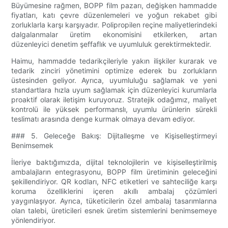
Büyümesine rağmen, BOPP film pazarı, değişken hammadde
fiyatları, katı çevre düzenlemeleri ve yoğun rekabet gibi
zorluklarla karşı karşıyadır. Polipropilen reçine maliyetlerindeki
dalgalanmalar üretim ekonomisini etkilerken, artan
düzenleyici denetim şeffaflık ve uyumluluk gerektirmektedir.
Haimu, hammadde tedarikçileriyle yakın ilişkiler kurarak ve
tedarik zinciri yönetimini optimize ederek bu zorlukların
üstesinden geliyor. Ayrıca, uyumluluğu sağlamak ve yeni
standartlara hızla uyum sağlamak için düzenleyici kurumlarla
proaktif olarak iletişim kuruyoruz. Stratejik odağımız, maliyet
kontrolü ile yüksek performanslı, uyumlu ürünlerin sürekli
teslimatı arasında denge kurmak olmaya devam ediyor.
### 5. Geleceğe Bakış: Dijitalleşme ve Kişiselleştirmeyi
Benimsemek
İleriye baktığımızda, dijital teknolojilerin ve kişiselleştirilmiş
ambalajların entegrasyonu, BOPP film üretiminin geleceğini
şekillendiriyor. QR kodları, NFC etiketleri ve sahteciliğe karşı
koruma özelliklerini içeren akıllı ambalaj çözümleri
yaygınlaşıyor. Ayrıca, tüketicilerin özel ambalaj tasarımlarına
olan talebi, üreticileri esnek üretim sistemlerini benimsemeye
yönlendiriyor.