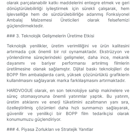
olarak parçalanabilir katkı maddelerini entegre etmek ve geri
dönüştürülebilirliği iyileştirmek için sürekli çalışarak, hem
işlevselliğe hem de sürdürülebilirliğe adanmış Fonksiyonel
Ambalaj Malzemesi Üreticileri olarak felsefemizi
güçlendirmektedir.
### 3. Teknolojik Gelişmelerin Üretime Etkisi
Teknolojik yenilikler, üretim verimliliğini ve ürün kalitesini
artırmada çok önemli bir rol oynamaktadır. Ekstrüzyon ve
yönlendirme süreçlerindeki gelişmeler, daha ince, mekanik
dayanımı ve bariyer performansı artırılmış filmlerin
üretilmesine olanak sağlamıştır. Dijital baskı teknolojileri de
BOPP film ambalajlarda canlı, yüksek çözünürlüklü grafiklerin
kullanılmasını sağlayarak marka farklılaşmasını artırmaktadır.
HARDVOGUE olarak, en son teknolojiye sahip makinelere ve
süreç otomasyonuna önemli yatırımlar yaptık. Bu yatırım,
üretim atıklarını ve enerji tüketimini azaltmanın yanı sıra,
özelleştirilmiş çözümleri daha hızlı sunmamızı sağlayarak,
güvenilir ve yenilikçi bir BOPP film tedarikçisi olarak
konumumuzu güçlendiriyor.
### 4. Piyasa Zorlukları ve Stratejik Yanıtlar