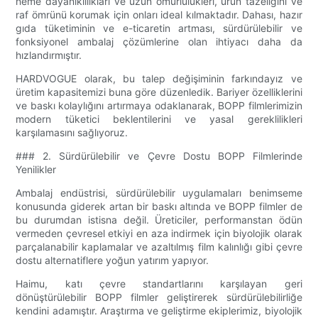
neme dayanıklılıkları ve uzun ömürlülükleri, ürün tazeliğini ve
raf ömrünü korumak için onları ideal kılmaktadır. Dahası, hazır
gıda tüketiminin ve e-ticaretin artması, sürdürülebilir ve
fonksiyonel ambalaj çözümlerine olan ihtiyacı daha da
hızlandırmıştır.
HARDVOGUE olarak, bu talep değişiminin farkındayız ve
üretim kapasitemizi buna göre düzenledik. Bariyer özelliklerini
ve baskı kolaylığını artırmaya odaklanarak, BOPP filmlerimizin
modern tüketici beklentilerini ve yasal gereklilikleri
karşılamasını sağlıyoruz.
### 2. Sürdürülebilir ve Çevre Dostu BOPP Filmlerinde
Yenilikler
Ambalaj endüstrisi, sürdürülebilir uygulamaları benimseme
konusunda giderek artan bir baskı altında ve BOPP filmler de
bu durumdan istisna değil. Üreticiler, performanstan ödün
vermeden çevresel etkiyi en aza indirmek için biyolojik olarak
parçalanabilir kaplamalar ve azaltılmış film kalınlığı gibi çevre
dostu alternatiflere yoğun yatırım yapıyor.
Haimu, katı çevre standartlarını karşılayan geri
dönüştürülebilir BOPP filmler geliştirerek sürdürülebilirliğe
kendini adamıştır. Araştırma ve geliştirme ekiplerimiz, biyolojik