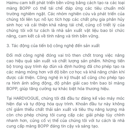
Haimu cam kết phát triển bền vững bằng cách tạo ra các loại
màng BOPP có thể tái chế đáp ứng các tiêu chuẩn môi
trường nghiêm ngặt. Các nhóm nghiên cứu và phát triển của
chúng tôi liên tục nỗ lực tích hợp các chất phụ gia phân hủy
sinh học và cải thiện khả năng tái chế, củng cố triết lý của
chúng tôi với tư cách là nhà sản xuất vật liệu bao bì chức
năng, cam kết cả về tính năng và tính bền vững.
3. Tác động của tiến bộ công nghệ đến sản xuất
Đổi mới công nghệ đóng vai trò then chốt trong việc nâng
cao hiệu quả sản xuất và chất lượng sản phẩm. Những tiến
bộ trong quy trình ép đùn và định hướng đã cho phép tạo ra
các màng mỏng hơn với độ bền cơ học và khả năng chắn khí
được cải thiện. Công nghệ in kỹ thuật số cũng cho phép tạo
ra hình ảnh sống động, độ phân giải cao trên bao bì màng
BOPP, giúp tăng cường sự khác biệt hóa thương hiệu.
Tại HARDVOGUE, chúng tôi đã đầu tư đáng kể vào máy móc
hiện đại và tự động hóa quy trình. Khoản đầu tư này không
chỉ giảm thiểu chất thải sản xuất và tiêu thụ năng lượng mà
còn cho phép chúng tôi cung cấp các giải pháp tùy chỉnh
nhanh hơn, củng cố vị thế của chúng tôi với tư cách là nhà
cung cấp màng BOPP đáng tin cậy và sáng tạo.