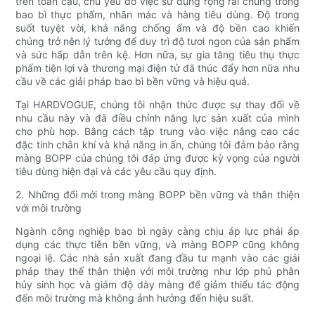
trên toàn cầu, chủ yếu do việc sử dụng rộng rãi chúng trong
bao bì thực phẩm, nhãn mác và hàng tiêu dùng. Độ trong
suốt tuyệt vời, khả năng chống ẩm và độ bền cao khiến
chúng trở nên lý tưởng để duy trì độ tươi ngon của sản phẩm
và sức hấp dẫn trên kệ. Hơn nữa, sự gia tăng tiêu thụ thực
phẩm tiện lợi và thương mại điện tử đã thúc đẩy hơn nữa nhu
cầu về các giải pháp bao bì bền vững và hiệu quả.
Tại HARDVOGUE, chúng tôi nhận thức được sự thay đổi về
nhu cầu này và đã điều chỉnh năng lực sản xuất của mình
cho phù hợp. Bằng cách tập trung vào việc nâng cao các
đặc tính chắn khí và khả năng in ấn, chúng tôi đảm bảo rằng
màng BOPP của chúng tôi đáp ứng được kỳ vọng của người
tiêu dùng hiện đại và các yêu cầu quy định.
2. Những đổi mới trong màng BOPP bền vững và thân thiện
với môi trường
Ngành công nghiệp bao bì ngày càng chịu áp lực phải áp
dụng các thực tiễn bền vững, và màng BOPP cũng không
ngoại lệ. Các nhà sản xuất đang đầu tư mạnh vào các giải
pháp thay thế thân thiện với môi trường như lớp phủ phân
hủy sinh học và giảm độ dày màng để giảm thiểu tác động
đến môi trường mà không ảnh hưởng đến hiệu suất.