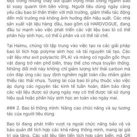
Một trong những thay đổi quan trọng nhất trong ngành bao
bì xoay quanh tính bền vững. Người tiêu dùng ngày càng
yêu cầu bao bì thân thiện với môi trường, giảm thiểu tác động
đến môi trường mà không ảnh hưởng đến hiệu suất. Các nhà
sản xuất vật liệu hàng đầu, bao gồm cả HARDVOGUE, đang
đầu tư mạnh vào việc phát triển các vật liệu bao bì có thể
phân hủy sinh học, có thể ủ phân và có thể tái chế.
Tại Haimu, chúng tôi tập trung vào việc tạo ra các giải pháp
bao bì tích hợp polyme sinh học và tài nguyên tái tạo. Các
vật liệu như axit polylactic (PLA) và màng có nguồn gốc thực
vật đang trở nên phổ biến, thay thế cho nhựa truyền thống.
Những đổi mới này không chỉ giảm lượng khí thải carbon mà
còn đáp ứng các quy định nghiêm ngặt toàn cầu nhằm giảm
thiểu rác thải nhựa. Tương lai của bao bì phụ thuộc vào việc
áp dụng các nguyên tắc kinh tế tuần hoàn, đảm bảo rằng
các vật liệu được sử dụng ngày nay có thể được tái sử dụng
hiệu quả hoặc phân hủy sinh học an toàn vào ngày mai.
### 2. Bao bì thông minh: Nâng cao chức năng và sự tương
tác của người tiêu dùng
Bao bì đang phát triển vượt ra ngoài chức năng bảo vệ và
bảo quản để tích hợp các khả năng thông minh, mang lại giá
trị gia tăng. Các vật liệu tiên tiến tích hợp cảm biến, mã QR