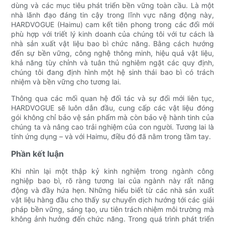
dùng và các mục tiêu phát triển bền vững toàn cầu. Là một
nhà lãnh đạo đáng tin cậy trong lĩnh vực năng động này,
HARDVOGUE (Haimu) cam kết tiên phong trong các đổi mới
phù hợp với triết lý kinh doanh của chúng tôi với tư cách là
nhà sản xuất vật liệu bao bì chức năng. Bằng cách hướng
đến sự bền vững, công nghệ thông minh, hiệu quả vật liệu,
khả năng tùy chỉnh và tuân thủ nghiêm ngặt các quy định,
chúng tôi đang định hình một hệ sinh thái bao bì có trách
nhiệm và bền vững cho tương lai.
Thông qua các mối quan hệ đối tác và sự đổi mới liên tục,
HARDVOGUE sẽ luôn dẫn đầu, cung cấp các vật liệu đóng
gói không chỉ bảo vệ sản phẩm mà còn bảo vệ hành tinh của
chúng ta và nâng cao trải nghiệm của con người. Tương lai là
tính ứng dụng – và với Haimu, điều đó đã nằm trong tầm tay.
Phần kết luận
Khi nhìn lại một thập kỷ kinh nghiệm trong ngành công
nghiệp bao bì, rõ ràng tương lai của ngành này rất năng
động và đầy hứa hẹn. Những hiểu biết từ các nhà sản xuất
vật liệu hàng đầu cho thấy sự chuyển dịch hướng tới các giải
pháp bền vững, sáng tạo, ưu tiên trách nhiệm môi trường mà
không ảnh hưởng đến chức năng. Trong quá trình phát triển