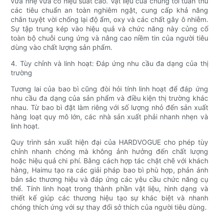
vừa nhẹ vừa có hiệu suất cao. Vật liệu của chúng tôi tuân thủ
các tiêu chuẩn an toàn nghiêm ngặt, cung cấp khả năng
chắn tuyệt vời chống lại độ ẩm, oxy và các chất gây ô nhiễm.
Sự tập trung kép vào hiệu quả và chức năng này củng cố
toàn bộ chuỗi cung ứng và nâng cao niềm tin của người tiêu
dùng vào chất lượng sản phẩm.
4. Tùy chỉnh và linh hoạt: Đáp ứng nhu cầu đa dạng của thị
trường
Tương lai của bao bì cũng đòi hỏi tính linh hoạt để đáp ứng
nhu cầu đa dạng của sản phẩm và điều kiện thị trường khác
nhau. Từ bao bì đặt làm riêng với số lượng nhỏ đến sản xuất
hàng loạt quy mô lớn, các nhà sản xuất phải nhanh nhẹn và
linh hoạt.
Quy trình sản xuất hiện đại của HARDVOGUE cho phép tùy
chỉnh nhanh chóng mà không ảnh hưởng đến chất lượng
hoặc hiệu quả chi phí. Bằng cách hợp tác chặt chẽ với khách
hàng, Haimu tạo ra các giải pháp bao bì phù hợp, phản ánh
bản sắc thương hiệu và đáp ứng các yêu cầu chức năng cụ
thể. Tính linh hoạt trong thành phần vật liệu, hình dạng và
thiết kế giúp các thương hiệu tạo sự khác biệt và nhanh
chóng thích ứng với sự thay đổi sở thích của người tiêu dùng.