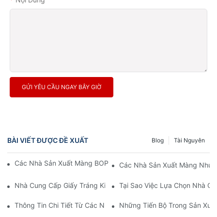
GỬI YÊU CẦU NGAY BÂY GIỜ
BÀI VIẾT ĐƯỢC ĐỀ XUẤT
Blog
Tài Nguyên
Các Nhà Sản Xuất Màng BOPP: Xương Sống Của Bao Bì Mềm
Các Nhà Sản Xuất Màng Nhựa 
Nhà Cung Cấp Giấy Tráng Kim Loại: Chìa Khóa Cho Trải Nghiệm
Tại Sao Việc Lựa Chọn Nhà C
Thông Tin Chi Tiết Từ Các Nhà Sản Xuất Màng BOPP: Nắm Bắt
Những Tiến Bộ Trong Sản Xuất