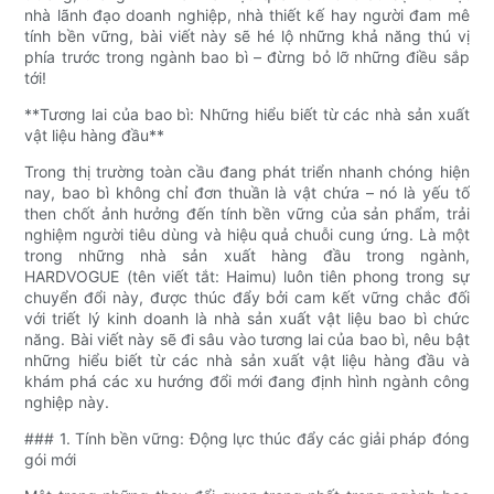
nhà lãnh đạo doanh nghiệp, nhà thiết kế hay người đam mê
tính bền vững, bài viết này sẽ hé lộ những khả năng thú vị
phía trước trong ngành bao bì – đừng bỏ lỡ những điều sắp
tới!
**Tương lai của bao bì: Những hiểu biết từ các nhà sản xuất
vật liệu hàng đầu**
Trong thị trường toàn cầu đang phát triển nhanh chóng hiện
nay, bao bì không chỉ đơn thuần là vật chứa – nó là yếu tố
then chốt ảnh hưởng đến tính bền vững của sản phẩm, trải
nghiệm người tiêu dùng và hiệu quả chuỗi cung ứng. Là một
trong những nhà sản xuất hàng đầu trong ngành,
HARDVOGUE (tên viết tắt: Haimu) luôn tiên phong trong sự
chuyển đổi này, được thúc đẩy bởi cam kết vững chắc đối
với triết lý kinh doanh là nhà sản xuất vật liệu bao bì chức
năng. Bài viết này sẽ đi sâu vào tương lai của bao bì, nêu bật
những hiểu biết từ các nhà sản xuất vật liệu hàng đầu và
khám phá các xu hướng đổi mới đang định hình ngành công
nghiệp này.
### 1. Tính bền vững: Động lực thúc đẩy các giải pháp đóng
gói mới