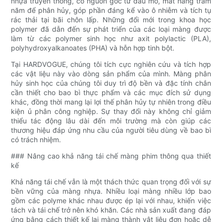
nhựa truyền thống, có nguồn gốc từ dầu mỏ, mất hàng trăm
năm để phân hủy, góp phần đáng kể vào ô nhiễm và tích tụ
rác thải tại bãi chôn lấp. Những đổi mới trong khoa học
polymer đã dẫn đến sự phát triển của các loại màng được
làm từ các polymer sinh học như axit polylactic (PLA),
polyhydroxyalkanoates (PHA) và hỗn hợp tinh bột.
Tại HARDVOGUE, chúng tôi tích cực nghiên cứu và tích hợp
các vật liệu này vào dòng sản phẩm của mình. Màng phân
hủy sinh học của chúng tôi duy trì độ bền và đặc tính chắn
cần thiết cho bao bì thực phẩm và các mục đích sử dụng
khác, đồng thời mang lại lợi thế phân hủy tự nhiên trong điều
kiện ủ phân công nghiệp. Sự thay đổi này không chỉ giảm
thiểu tác động lâu dài đến môi trường mà còn giúp các
thương hiệu đáp ứng nhu cầu của người tiêu dùng về bao bì
có trách nhiệm.
### Nâng cao khả năng tái chế màng phim thông qua thiết
kế
Khả năng tái chế vẫn là một thách thức quan trọng đối với sự
bền vững của màng nhựa. Nhiều loại màng nhiều lớp bao
gồm các polyme khác nhau được ép lại với nhau, khiến việc
tách và tái chế trở nên khó khăn. Các nhà sản xuất đang đáp
ứng bằng cách thiết kế lại màng thành vật liệu đơn hoặc dễ