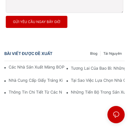
GỬI YÊU CẦU NGAY BÂY GIỜ
BÀI VIẾT ĐƯỢC ĐỀ XUẤT
Blog
Tài Nguyên
Các Nhà Sản Xuất Màng BOPP: Xương Sống Của Bao Bì Mềm
Tương Lai Của Bao Bì: Những 
Nhà Cung Cấp Giấy Tráng Kim Loại: Chìa Khóa Cho Trải Nghiệm
Tại Sao Việc Lựa Chọn Nhà C
Thông Tin Chi Tiết Từ Các Nhà Sản Xuất Màng BOPP: Nắm Bắt
Những Tiến Bộ Trong Sản Xuất