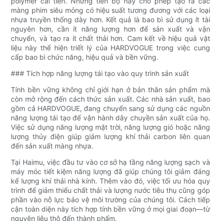
polymer cải tiến. Những tiến bộ này cho phép tạo ra các
màng phim siêu mỏng có hiệu suất tương đương với các loại
nhựa truyền thống dày hơn. Kết quả là bao bì sử dụng ít tài
nguyên hơn, cần ít năng lượng hơn để sản xuất và vận
chuyển, và tạo ra ít chất thải hơn. Cam kết về hiệu quả vật
liệu này thể hiện triết lý của HARDVOGUE trong việc cung
cấp bao bì chức năng, hiệu quả và bền vững.
### Tích hợp năng lượng tái tạo vào quy trình sản xuất
Tính bền vững không chỉ giới hạn ở bản thân sản phẩm mà
còn mở rộng đến cách thức sản xuất. Các nhà sản xuất, bao
gồm cả HARDVOGUE, đang chuyển sang sử dụng các nguồn
năng lượng tái tạo để vận hành dây chuyền sản xuất của họ.
Việc sử dụng năng lượng mặt trời, năng lượng gió hoặc năng
lượng thủy điện giúp giảm lượng khí thải carbon liên quan
đến sản xuất màng nhựa.
Tại Haimu, việc đầu tư vào cơ sở hạ tầng năng lượng sạch và
máy móc tiết kiệm năng lượng đã giúp chúng tôi giảm đáng
kể lượng khí thải nhà kính. Thêm vào đó, việc tối ưu hóa quy
trình để giảm thiểu chất thải và lượng nước tiêu thụ cũng góp
phần vào nỗ lực bảo vệ môi trường của chúng tôi. Cách tiếp
cận toàn diện này tích hợp tính bền vững ở mọi giai đoạn—từ
nguyên liệu thô đến thành phẩm.