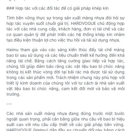
### Hợp tác với các đối tác để có giải pháp khép kín
Tính bền vững thực sự trong sản xuất màng nhựa đòi hỏi sự
hợp tác xuyên suốt chuỗi giá trị. HARDVOGUE chủ động hợp
tác với các nhà cung cấp, khách hàng, đơn vị tái chế và các
cơ quan quản lý để phát triển các hệ thống khép kín nhằm
tạo điều kiện thuận lợi cho việc thu hồi và tái sử dụng nhựa.
Haimu tham gia vào các sáng kiến ​​thúc đẩy tái chế màng
bao bì sau sử dụng và các tiêu chuẩn thiết kế hướng đến khả
năng tái chế. Bằng cách tăng cường giao tiếp và hợp tác,
chúng tôi giúp đảm bảo rằng các vật liệu bao bì chức năng
không bị kết thúc vòng đời tại bãi rác mà được tái sử dụng
trong các sản phẩm mới. Trách nhiệm chung này phù hợp với
triết lý kinh doanh của chúng tôi với tư cách là nhà sản xuất
vật liệu bao bì chức năng, cam kết đổi mới và bảo vệ môi
trường.
---
Các nhà sản xuất màng nhựa đang đứng trước một bước
ngoặt quan trọng, phải cân bằng giữa nhu cầu về bao bì hiệu
suất cao với nhu cầu cấp thiết về các giải pháp bền vững.
HARDVOGUE (Haimu) dẫn đầu sự chuyển đổi này bằng cách