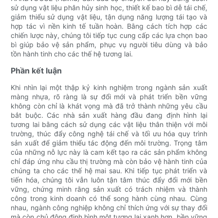
sử dụng vật liệu phân hủy sinh học, thiết kế bao bì dễ tái chế,
giảm thiểu sử dụng vật liệu, tận dụng năng lượng tái tạo và
hợp tác vì nền kinh tế tuần hoàn. Bằng cách tích hợp các
chiến lược này, chúng tôi tiếp tục cung cấp các lựa chọn bao
bì giúp bảo vệ sản phẩm, phục vụ người tiêu dùng và bảo
tồn hành tinh cho các thế hệ tương lai.
Phần kết luận
Khi nhìn lại một thập kỷ kinh nghiệm trong ngành sản xuất
màng nhựa, rõ ràng là sự đổi mới và phát triển bền vững
không còn chỉ là khát vọng mà đã trở thành những yêu cầu
bắt buộc. Các nhà sản xuất hàng đầu đang định hình lại
tương lai bằng cách sử dụng các vật liệu thân thiện với môi
trường, thúc đẩy công nghệ tái chế và tối ưu hóa quy trình
sản xuất để giảm thiểu tác động đến môi trường. Trọng tâm
của những nỗ lực này là cam kết tạo ra các sản phẩm không
chỉ đáp ứng nhu cầu thị trường mà còn bảo vệ hành tinh của
chúng ta cho các thế hệ mai sau. Khi tiếp tục phát triển và
tiến hóa, chúng tôi vẫn luôn tận tâm thúc đẩy đổi mới bền
vững, chứng minh rằng sản xuất có trách nhiệm và thành
công trong kinh doanh có thể song hành cùng nhau. Cùng
nhau, ngành công nghiệp không chỉ thích ứng với sự thay đổi
mà còn chủ động định hình một tương lai xanh hơn, bền vững