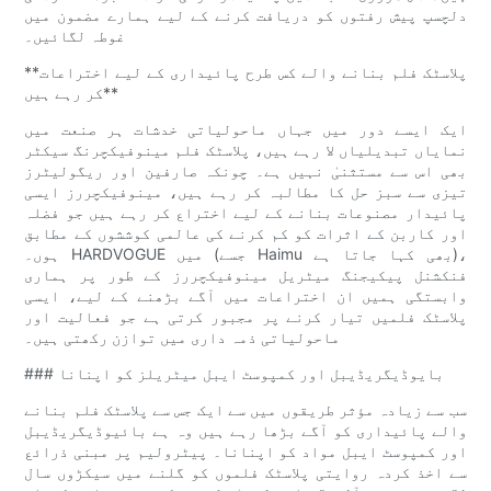
دلچسپ پیش رفتوں کو دریافت کرنے کے لیے ہمارے مضمون میں
غوطہ لگائیں۔
**پلاسٹک فلم بنانے والے کس طرح پائیداری کے لیے اختراعات
کر رہے ہیں**
ایک ایسے دور میں جہاں ماحولیاتی خدشات ہر صنعت میں
نمایاں تبدیلیاں لا رہے ہیں، پلاسٹک فلم مینوفیکچرنگ سیکٹر
بھی اس سے مستثنیٰ نہیں ہے۔ چونکہ صارفین اور ریگولیٹرز
تیزی سے سبز حل کا مطالبہ کر رہے ہیں، مینوفیکچررز ایسی
پائیدار مصنوعات بنانے کے لیے اختراع کر رہے ہیں جو فضلہ
اور کاربن کے اثرات کو کم کرنے کی عالمی کوششوں کے مطابق
ہوں۔ HARDVOGUE میں (جسے Haimu بھی کہا جاتا ہے)،
فنکشنل پیکیجنگ میٹریل مینوفیکچررز کے طور پر ہماری
وابستگی ہمیں ان اختراعات میں آگے بڑھنے کے لیے، ایسی
پلاسٹک فلمیں تیار کرنے پر مجبور کرتی ہے جو فعالیت اور
ماحولیاتی ذمہ داری میں توازن رکھتی ہیں۔
### بایوڈیگریڈیبل اور کمپوسٹ ایبل میٹریلز کو اپنانا
سب سے زیادہ مؤثر طریقوں میں سے ایک جس سے پلاسٹک فلم بنانے
والے پائیداری کو آگے بڑھا رہے ہیں وہ ہے بائیوڈیگریڈیبل
اور کمپوسٹ ایبل مواد کو اپنانا۔ پیٹرولیم پر مبنی ذرائع
سے اخذ کردہ روایتی پلاسٹک فلموں کو گلنے میں سیکڑوں سال