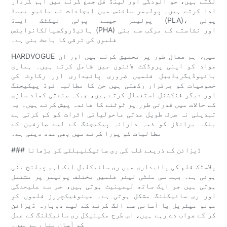
لگتے ہیں، جو آلودگی اور لینڈ فل جمع کرنے میں اہم کردار
ادا کرتے ہیں۔ پولیمر سائنس میں ایجادات نے بائیو بیسڈ
پولیمر جیسے پولی لیکٹک ایسڈ (PLA)، پولی
ہائیڈروکسیالکانوایٹس (PHA) اور نشاستے کے مرکب سے بنی
فلموں کی ترقی کا باعث بنی ہے۔
HARDVOGUE میں، ہم فعال طور پر تحقیق کرتے ہیں اور ان
مواد کو اپنی پروڈکٹ لائنوں میں شامل کرتے ہیں۔ ہماری
بائیوڈیگریڈیبل فلمیں ضروری پائیداری اور رکاوٹ کی
خصوصیات کو برقرار رکھتی ہیں جن کا مطالبہ فوڈ پیکیجنگ
اور دیگر فنکشنل استعمال کرتے ہیں، جبکہ صنعتی کھاد سازی
کے حالات میں قدرتی طور پر ٹوٹنے کا فائدہ پیش کرتے ہیں۔ یہ
تبدیلی نہ صرف طویل مدتی ماحولیاتی اثرات کو کم کرتی ہے
بلکہ برانڈز کو ذمہ دارانہ پیکیجنگ کے لیے صارفین کے
مطالبات کو پورا کرنے میں بھی مدد دیتی ہے۔
### ڈیزائن کے ذریعے فلم کی ری سائیکلیبلٹی کو بڑھانا
پلاسٹک فلم کی پائیداری میں ری سائیکلبل ایک اہم چیلنج بنی
ہوئی ہے۔ بہت سی ملٹی لیئر فلمیں مختلف پولیمر پر مشتمل
ہوتی ہیں جو ایک ساتھ لیمینیٹ ہوتی ہیں، جس سے علیحدگی
اور ری سائیکلنگ مشکل ہوتی ہے۔ مینوفیکچررز فلموں کو
مونو میٹریل یا آسانی سے الگ کرنے کے لیے دوبارہ ڈیزائن
کر کے جواب دے رہے ہیں، اس طرح مکینیکل ری سائیکلنگ کے عمل
کو آسان بنا رہے ہیں۔