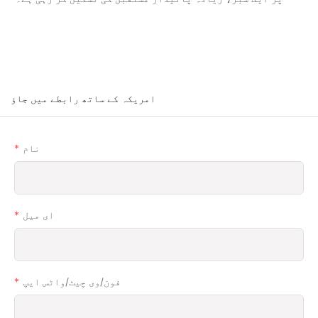
امریکہ کے ساتھ رابطے میں جاؤ
نام
ای میل
فون/وی چیٹ/واٹس ایپ