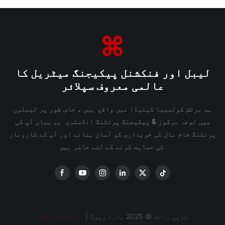
لیبل اور فنکشنل پیکیجنگ میٹریل کا
عالمی معروف سپلائر
ہم برٹش کولمبیا کینیڈا میں واقع ہیں ، خاص طور پر لیبلوں
میں توجہ مرکوز & پیکیجنگ پرنٹنگ انڈسٹری ہم یہاں آپ کی
پرنٹنگ خام مال کی خریداری کو آسان بنانے اور آپ کے کاروبار
کی حمایت کرنے کے لئے حاضر ہیں
کاپی رائٹ © 2025 ہارڈ ویوگ |
سائٹ کا نقشہ