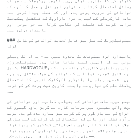
کارکردگی کا مظاہرہ کرتی ہیں۔ نتیجہ پیکیجنگ ہے جو کم
وسائل استعمال کرتا ہے، تیاری اور نقل و حمل کے لیے کم
توانائی کی ضرورت ہوتی ہے، اور کم فضلہ پیدا کرتی ہے۔
مادی کارکردگی کے لیے یہ عزم ہارڈووگ کے فنکشنل پیکیجنگ
فراہم کرنے کے فلسفے کی عکاسی کرتا ہے جو موثر اور
پائیدار دونوں ہے۔
### مینوفیکچرنگ کے عمل میں قابل تجدید توانائی کو شامل
کرنا
پائیداری خود مصنوعات تک محدود نہیں ہے - یہ اس تک پھیلی
ہوئی ہے کہ انہیں کیسے بنایا جاتا ہے۔ مینوفیکچررز،
بشمول HARDVOGUE، اپنی پیداواری لائنوں کو طاقت دینے کے
لیے قابل تجدید توانائی کے ذرائع کی طرف منتقل ہو رہے
ہیں۔ شمسی، ہوا، یا ہائیڈرو الیکٹرک انرجی کا استعمال
پلاسٹک فلم کی تیاری سے وابستہ کاربن فوٹ پرنٹ کو کم کرتا
ہے۔
ہیمو میں، صاف توانائی کے بنیادی ڈھانچے اور توانائی کی
بچت والی مشینری میں سرمایہ کاری نے گرین ہاؤس گیسوں کے
اخراج کو نمایاں طور پر کم کرنے میں ہماری مدد کی ہے۔ مزید
برآں، فضلہ اور پانی کے استعمال کو کم کرنے کے لیے عمل کی
اصلاح کو نافذ کرنا ہماری ماحولیاتی کوششوں کو پورا کرتا
ہے۔ یہ جامع نقطہ نظر ہر مرحلے پر پائیداری کو مربوط کرتا
ہے— خام مال سے لے کر تیار شدہ مصنوعات تک۔