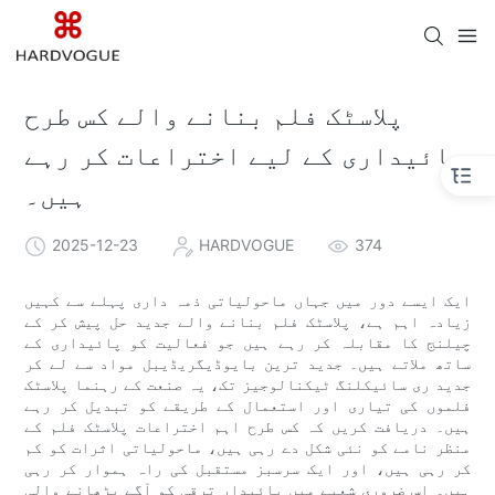
پلاسٹک فلم بنانے والے کس طرح
پائیداری کے لیے اختراعات کر رہے
ہیں۔
2025-12-23
HARDVOGUE
374
ایک ایسے دور میں جہاں ماحولیاتی ذمہ داری پہلے سے کہیں
زیادہ اہم ہے، پلاسٹک فلم بنانے والے جدید حل پیش کر کے
چیلنج کا مقابلہ کر رہے ہیں جو فعالیت کو پائیداری کے
ساتھ ملاتے ہیں۔ جدید ترین بایوڈیگریڈیبل مواد سے لے کر
جدید ری سائیکلنگ ٹیکنالوجیز تک، یہ صنعت کے رہنما پلاسٹک
فلموں کی تیاری اور استعمال کے طریقے کو تبدیل کر رہے
ہیں۔ دریافت کریں کہ کس طرح اہم اختراعات پلاسٹک فلم کے
منظر نامے کو نئی شکل دے رہی ہیں، ماحولیاتی اثرات کو کم
کر رہی ہیں، اور ایک سرسبز مستقبل کی راہ ہموار کر رہی
ہیں۔ اس ضروری شعبے میں پائیدار ترقی کو آگے بڑھانے والی