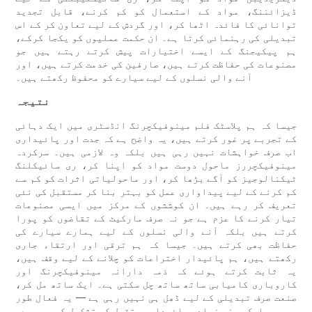
ڈیزائننگ، مواد کے استعمال کو کم کرنے، قابل تجدید
توانائی کا فائدہ اٹھا کر، اور گردش کے لیے تعاون کر کے اس
تبدیلی کی رہنمائی کرتا ہے۔ ان حکمت عملیوں کو یکجا کرکے،
ہم پیکیجنگ کے ایسے اختیارات پیش کرتے رہتے ہیں جو
مصنوعات کی حفاظت کرتے ہیں، صارفین کی خدمت کرتے ہیں، اور
آنے والی نسلوں کے لیے سیارے کو محفوظ رکھتے ہیں۔
نتیجہ
جیسا کہ ہم پلاسٹک فلم مینوفیکچرنگ انڈسٹری میں ایک دہائی
کے تجربے پر غور کرتے ہیں، یہ واضح ہے کہ جدت اور پائیداری
اب صرف خواہشات نہیں رہی ہیں بلکہ وہ لازمی ہیں۔ سرکردہ
مینوفیکچررز ماحول دوست مواد کو اپنا کر، ری سائیکلنگ
ٹیکنالوجیز کو آگے بڑھا کر، اور ماحولیاتی اثرات کو کم سے
کم کرنے کے لیے پیداواری عمل کو بہتر بنا کر مستقبل کی نئی
تعریف کر رہے ہیں۔ ان کوششوں کے مرکز میں ایسی مصنوعات
تیار کرنے کا عزم ہے جو نہ صرف مارکیٹ کے تقاضوں کو پورا
کرتے ہیں بلکہ آنے والی نسلوں کے لیے ہمارے سیارے کی
حفاظت بھی کرتے ہیں۔ جیسا کہ ہم ترقی اور ارتقاء جاری
رکھتے ہیں، ہم پائیدار اختراعات کو چلانے کے لیے وقف ہیں،
یہ ثابت کرتے ہوئے کہ ذمہ دارانہ مینوفیکچرنگ اور
کاروباری کامیابی ساتھ ساتھ چل سکتی ہے۔ ایک ساتھ مل کر،
صنعت صرف تبدیلی کے لیے ڈھل ہی نہیں رہی ہے — یہ فعال طور
پر ایک سبز، زیادہ پائیدار مستقبل کی تشکیل کر رہی ہے۔