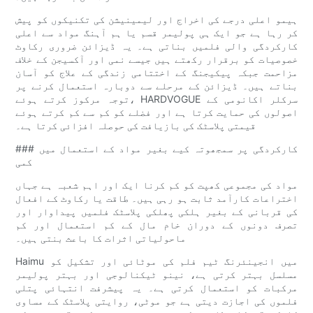
ہیمو اعلی درجے کی اخراج اور لیمینیشن کی تکنیکوں کو پیش
کر رہا ہے جو ایک ہی پولیمر قسم یا ہم آہنگ مواد سے اعلی
کارکردگی والی فلمیں بناتی ہے۔ یہ ڈیزائن ضروری رکاوٹ
خصوصیات کو برقرار رکھتے ہیں جیسے نمی اور آکسیجن کے خلاف
مزاحمت جبکہ پیکیجنگ کے اختتامی زندگی کے علاج کو آسان
بناتے ہیں۔ ڈیزائن کے مرحلے سے دوبارہ استعمال کرنے پر
توجہ مرکوز کرتے ہوئے، HARDVOGUE سرکلر اکانومی کے
اصولوں کی حمایت کرتا ہے اور فضلے کو کم سے کم کرتے ہوئے
قیمتی پلاسٹک کی بازیافت کی حوصلہ افزائی کرتا ہے۔
### کارکردگی پر سمجھوتہ کیے بغیر مواد کے استعمال میں
کمی
مواد کی مجموعی کھپت کو کم کرنا ایک اور اہم شعبہ ہے جہاں
اختراعات کارآمد ثابت ہو رہی ہیں۔ طاقت یا رکاوٹ کے افعال
کی قربانی کے بغیر ہلکی پھلکی پلاسٹک فلمیں پیداوار اور
تصرف دونوں کے دوران خام مال کے کم استعمال اور کم
ماحولیاتی اثرات کا باعث بنتی ہیں۔
Haimu میں انجینئرنگ ٹیم فلم کی موٹائی اور تشکیل کو
مسلسل بہتر کرتی ہے، نینو ٹیکنالوجی اور بہتر پولیمر
مرکبات کو استعمال کرتی ہے۔ یہ پیشرفت انتہائی پتلی
فلموں کی اجازت دیتی ہے جو موٹی، روایتی پلاسٹک کے مساوی