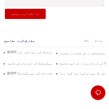
اب انکوائری بھیجیں
سفارش کردہ مضامین
وسائل
بلاگ
BOPP فلم مینوفیکچررز: لچکدار پیکیجنگ کی ریڑھ کی ہڈی
مینوفیکچررز کی طرف سے بصیرت
میٹالائزڈ پیپر سپلائرز: پرتعیش پیکیجنگ کے تجربات کی کلید
یکچرنگ میں ترقی: نیا کیا ہے؟
م مینوفیکچرر کی بصیرتیں: مارکیٹ کے رجحانات کو نیویگیٹنگ