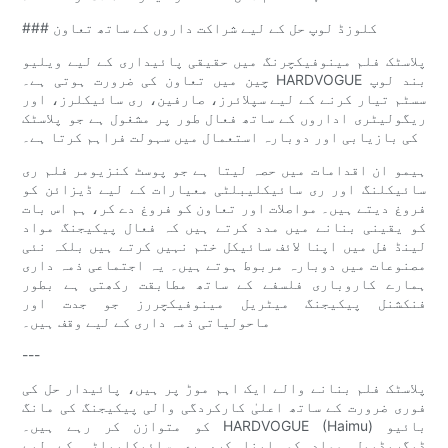
### کلوزڈ لوپ حل کے لیے شراکت داروں کے ساتھ تعاون
پلاسٹک فلم مینوفیکچرنگ میں حقیقی پائیداری کے لیے ویلیو
چین میں تعاون کی ضرورت ہوتی ہے۔ HARDVOGUE بند لوپ
سسٹم تیار کرنے کے لیے سپلائرز، صارفین، ری سائیکلرز، اور
ریگولیٹری اداروں کے ساتھ فعال طور پر مشغول ہے جو پلاسٹک
کی بازیابی اور دوبارہ استعمال میں سہولت فراہم کرتا ہے۔
ہیمو ان اقدامات میں حصہ لیتا ہے جو پوسٹ کنزیومر فلم ری
سائیکلنگ اور ری سائیکلیبلٹی معیارات کے لیے ڈیزائن کو
فروغ دیتے ہیں۔ مواصلات اور تعاون کو فروغ دے کر، ہم اس بات
کو یقینی بنانے میں مدد کرتے ہیں کہ فعال پیکیجنگ مواد
لینڈ فل میں اپنا لائف سائیکل ختم نہیں کرتے ہیں بلکہ نئی
مصنوعات میں دوبارہ مربوط ہوتے ہیں۔ یہ اجتماعی ذمہ داری
ہمارے کاروباری فلسفے کے ساتھ مطابقت رکھتی ہے بطور
فنکشنل پیکیجنگ میٹریل مینوفیکچررز جو جدت اور
ماحولیاتی ذمہ داری کے لیے وقف ہیں۔
---
پلاسٹک فلم بنانے والے ایک اہم موڑ پر ہیں، پائیدار حل کی
فوری ضرورت کے ساتھ اعلیٰ کارکردگی والی پیکیجنگ کی مانگ
کو متوازن کر رہے ہیں۔ HARDVOGUE (Haimu) بائیو
ڈیگریڈیبل مواد کو اپنا کر، ری سائیکلیبلٹی کے لیے