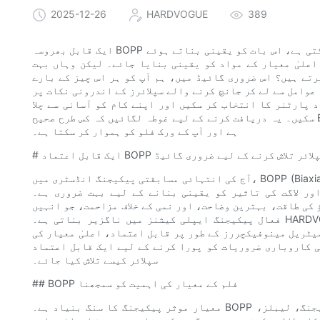
2025-12-26
HARDVOGUE
389
ایک قابل بھروسہ BOPP فلم سپلائر کی تلاش آپ کے کاروبار کے لیے گیم چینجر ثابت ہو سکتی ہے، اس بات کو یقینی بناتے ہوئے
اعلیٰ معیار کے مواد کو یقینی بنایا جائے۔ لیکن وہاں بہت
تے ہیں؟ اس ضروری گائیڈ میں، ہم آپ کو ہر اس چیز کے بارے
عوامل سے لے کر جانچ کرنے والے سپلائرز کے اندرونی نکات پر
 پارٹنر کا انتخاب کر سکیں اور اپنے کام کو آسانی سے چلا
سکیں۔ یہ دریافت کرنے کے لیے غوطہ لگائیں کہ کس طرح صحیح BOPP فلم فراہم کنندہ تلاش کرنا آپ کی مصنوعات کو بڑھا سکتا
ہے اور آپ کے ورک فلو کو ہموار کر سکتا ہے۔
ل اعتماد BOPP فلم سپلائر تلاش کرنے کے لیے ضروری گائیڈ
آج کی انتہائی مسابقتی پیکیجنگ انڈسٹری میں، BOPP (Biaxially Oriented Polypropylene) فلم کے لیے صحیح سپلائر کا انتخاب
کی تاثیر کو یقینی بنانے کے لیے بہت ضروری ہے۔ BOPP فلمیں اپنی اعلیٰ
 کی طاقت، بہترین وضاحت، اور نمی کے خلاف مزاحمت، جو انہیں
فعال پیکیجنگ ایپلی کیشنز میں ناگزیر بناتی ہے۔ HARDVOGUE (مختصر نام: Haimu) میں، ہم اپنے کاروباری فلسفے پر
وفیکچررز کے طور پر قابل اعتماد، اعلیٰ معیار کی BOPP فلمیں فراہم کرنے کے لیے پرعزم ہیں۔
روباری ضروریات کو پورا کرنے کے لیے ایک قابل اعتماد BOPP فلم
سپلائر کیسے تلاش کیا جائے۔
## BOPP فلم کے معیار کی اہمیت کو سمجھنا
معیار موثر پیکیجنگ کا سنگ بنیاد ہے۔ BOPP فلمیں مختلف صنعتوں میں استعمال ہوتی ہیں، بشمول فوڈ پیکیجنگ، لیبلز،