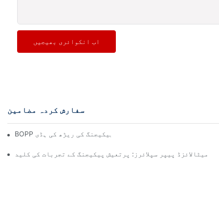
اب انکوائری بھیجیں
سفارش کردہ مضامین
BOPP فلم مینوفیکچررز: لچکدار پیکیجنگ کی ریڑھ کی ہڈی
میٹالائزڈ پیپر سپلائرز: پرتعیش پیکیجنگ کے تجربات کی کلید