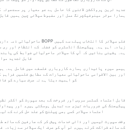
ہمارا موثر مینوفیکچرنگ عمل اور مضبوط سپلائی چین ہمیں قابل
ماحولیاتی ذمہ داری پر بڑھتے 
زیادہ اہم ہے۔ پیکیجنگ انڈسٹری کو فضلہ کے انتظام اور ری س
ہے۔ یقینی بنائیں کہ آپ کا سپلائر ماحولیاتی ضوابط کی پابندی
قابل تجدید مواد
ہیمو میں، پائیداری ہمارے کاروباری فلسفے میں شامل ہے۔ ہم
اور بین الاقوامی ماحولیاتی معیارات کے مطابق فلمیں فراہم ک
کو اہمیت دیتا ہے نہ صرف سیارے کو فائ
قابل اعتماد کسٹمر سروس اور فروخت کے بعد سپورٹ کو اکثر نظر
پیکیجنگ کی ضروریات تیزی سے تبدیل ہوسکتی ہیں، اور پیداوا
اعتماد سپلائر کسی بھی چیلنج کو جلد حل کرنے کے لی