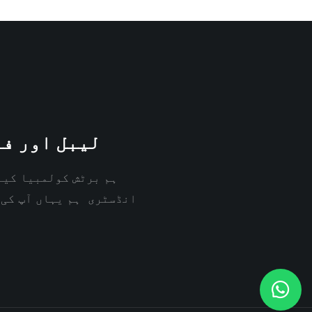
لیبل اور فن
ہم برٹش کولمبیا کین
انڈسٹری ہم یہاں آپ کی 