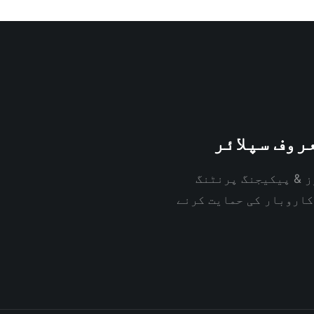
روف سپلائر
ز & پیکیجنگ پرنٹنگ
کاروبار کی حمایت کرنے