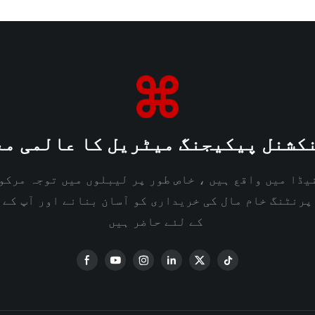
کشنل پیکیجنگ میٹریل کا عالمی مع
یڈا میں واقع ہیں ، خاص طور پر لیبلوں میں توجہ مرکو
پرنٹنگ خام مال کی خریداری کو آسان بنانے اور آپ کے 
کے لئے حاضر ہیں