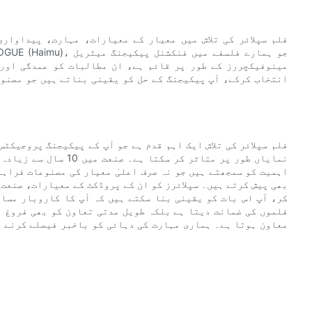
مینوفیکچررز کے طور پر قائم ہے، ان مطالبات کو عمدگی اور 
انتخاب کرکے، آپ پیکیجنگ کے حل کو یقینی بناتے ہیں جو مصنوع
نمایاں طور پر متاثر کر
اہمیت کو سمجھتے ہیں جو نہ صرف اعلیٰ معیار کی مصنوعات فراہ
بھی پیش کرتے ہیں۔ سپلائرز کو ان کے پروڈکٹ کے معیارات، صنعت 
کر، آپ اس بات کو یقینی بنا سکتے ہیں کہ آپ کا کاروبار مساب
معاون ہوتا ہے۔ ہماری مہارت کی دہائی کو باخبر فیصلے کرنے ا