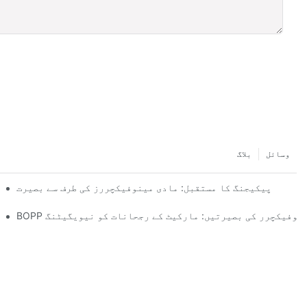
وسائل
بلاگ
پیکیجنگ کا مستقبل: مادی مینوفیکچررز کی طرف سے بصیرت
پلاسٹک 
لم مینوفیکچرر کی بصیرتیں: مارکیٹ کے رجحانات کو نیویگیٹنگ
آپ کے کاروب