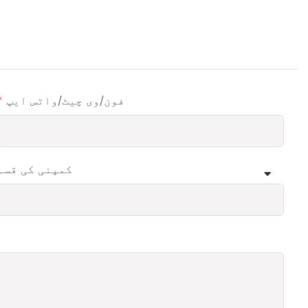
فون/وی چیٹ/واٹس ایپ
کمپنی کی قسم