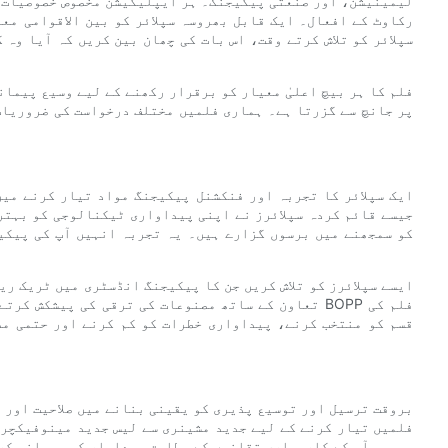
لیمینیشن، اور صنعتی پیکیجنگ۔ ہر ایپلیکیشن مخصوص خصوصیات ک
رکاوٹ کے افعال۔ ایک قابل بھروسہ سپلائر کو بین الاقوامی مع
پر جانچ سے گزرتا ہے۔ ہماری فلمیں مختلف درخواست کی ضروریات 
ایک سپلائر کا تجربہ اور فنکشنل پیکیجنگ مواد تیار کرنے میں
کو سمجھنے میں برسوں گزارے ہیں۔ یہ تجربہ انہیں آپ کی پیکی
د
ایسے سپلائرز کو تلاش کریں جن کا پیکیجنگ انڈسٹری میں ٹریک ری
تعاون کے ساتھ مصنوعات کی ترقی کی پیشکش کرتے ہیں۔ 
قسم کو منتخب کرنے، پیداواری خطرات کو کم کرنے اور حتمی مص
بروقت ترسیل اور توسیع پذیری کو یقینی بنانے میں صلاحیت اور 
آپ کے کاروباری تقاضوں کے مطابق پیداوار کو پیمانہ کرن