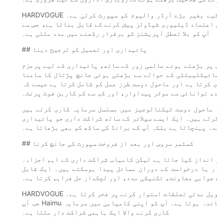
HARDVOGUE جدید ترین پروڈکشن لائنوں کا حامل ہے جو معیار پر سمجھوتہ کیے بغیر بڑے آرڈر والیوم کو سپورٹ کرتی ہے۔
 اعتماد ڈیلیوری شیڈولز پیش کرنے کے قابل بناتا ہے، جس سے
آپ کو بلا تعطل آپریشنز کو برقرار رکھنے میں مدد ملتی ہے۔
## پائیداری اور تعمیل کو ترجیح دینا
ہوئے عالمی زور کے ساتھ، پائیداری کے لیے پرعزم BOPP فلم سپلائر کا انتخاب پہلے سے کہیں
ائیکلیبلٹی کے حوالے سے بڑھتی ہوئی جانچ پڑتال کا سامنا
 کرتا ہے اور ماحول دوست طرز عمل کو شامل کرتا ہے جیسے کہ
، توانائی سے موثر پیداوار، اور کم سے کم کاربن فوٹ پرنٹ۔
 ماحول دوست ٹیکنالوجیز میں مسلسل سرمایہ کاری کرتے ہیں
رتے ہیں۔ ایک ایسے سپلائر کے ساتھ شراکت داری جو پائیداری
دہ پہنچاتا ہے بلکہ آپ کے برانڈ کی ساکھ کو بھی بڑھاتا ہے۔
## کسٹمر سروس اور بعد از فروخت سپورٹ کی جانچ کرنا
 انداز کیا جاتا ہے لیکن کامیاب شراکت داری کے اہم اجزاء۔
ر یا درخواست کے دوران مسائل پیدا ہوسکتے ہیں۔ ایک قابل
ے جوابی معاونت، تکنیکی مدد، اور لچکدار حل فراہم کرتا ہے۔
HARDVOGUE وقف سپورٹ ٹیمیں اور ذاتی خدمات پیش کر کے صارفین کے ساتھ طویل مدتی تعلقات استوار کرنے پر فخر کرتا ہے۔
جب آپ Haimu کے ساتھ شراکت کرتے ہیں، تو آپ کو صرف ایک سپلائر سے زیادہ فائدہ ہوتا ہے۔ آپ کو اپنی کامیابی میں سرمایہ
کاری کرنے والا ایک باہمی شراکت دار ملتا ہے۔