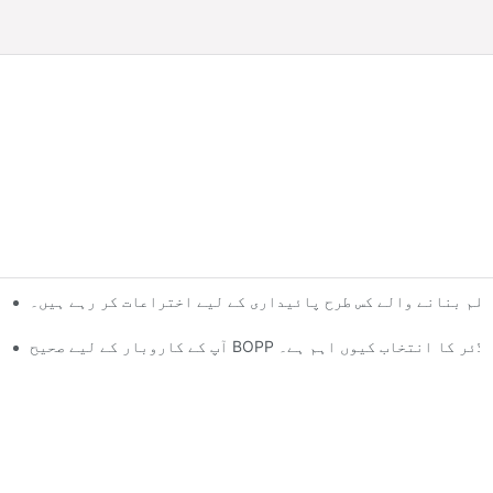
فلم بنانے والے کس طرح پائیداری کے لیے اختراعات کر رہے ہیں۔
ار کے لیے صحیح BOPP فلم سپلائر کا انتخاب کیوں اہم ہے۔