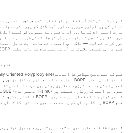
کہ آپ کی پیداواری ضروریات اور ڈیڈ لائن کو پورا کرنے والے 
سارے اختیارات کے ساتھ، آپ باقیوں سے بہترین کو کیسے الگ کر
میں بتائیں گے جس کے بارے میں آپ کو جاننے کی ضرورت ہے — اہم 
غور کرنے کے لیے — تاکہ آپ اعتماد کے ساتھ ایک قابل اعتماد
# ایک قاب
مصنوعات کے معیار، مستقل مزاجی، اور لاگت 
خصوصیات کی وجہ سے تیزی سے مقبول ہوئی ہیں جیسے کہ اعلی تناؤ
فنکشنل پیکیجنگ میٹریل مین
یہ گائیڈ آپ کو یہ سمجھنے میں مدد کرے گا کہ آپ کی کا