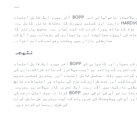
---
آخر میں، ایک قابل اعتماد BOPP فلم سپلائر کی تلاش میں معیار کے معیارات، مہارت، پیداواری صلاحیت، ماحولیاتی ذمہ
داری، اور کسٹمر سپورٹ کا محتاط جائزہ شامل ہے۔ HARDVOGUE (Haimu)، جو ہمارے فلسفے میں فنکشنل پیکیجنگ میٹریل
عزم کے ساتھ پورا کرنے کے لیے تیار ہے۔ صحیح پارٹنر کا
ات کی اپیل، فعالیت، اور پائیداری کو بڑھاتے ہیں - آج کے
مسابقتی بازار میں پھلنے پھولنے کے اہم اجزاء۔
نتیجہ
آخر میں، ایک قابل اعتماد BOPP فلم سپلائر کی تلاش ایک اہم قدم ہے جو آپ کے پیکیجنگ پروجیکٹس کے معیار اور کامیابی کو
 سکتا ہے۔ صنعت میں 10 سال سے زیادہ کے تجربے کے ساتھ، ہم ایسے سپلائرز کے ساتھ شراکت داری کی
م کرتے ہیں بلکہ مسلسل قابل اعتماد اور بہترین کسٹمر سروس
کی ساکھ، اور جدت طرازی کے عزم کی بنیاد پر احتیاط سے جانچ
قتی مارکیٹ میں آگے رہے۔ ایک تجربہ کار سپلائر پر بھروسہ
کرنا نہ صرف اعلیٰ درجے کی BOPP فلموں کی ضمانت دیتا ہے بلکہ طویل مدتی تعاون کو بھی فروغ دیتا ہے جو آپ کی ترقی میں
ور آپ کی پیکیجنگ کی ضروریات کے لیے بہترین حل حاصل کرنے
کی طرف رہنمائی کرنے دیں۔