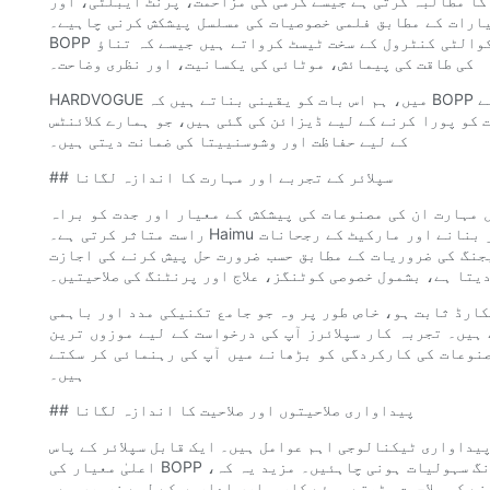
ا مطالبہ کرتی ہے جیسے گرمی کی مزاحمت، پرنٹ ایبلٹی، اور
یارات کے مطابق فلمی خصوصیات کی مسلسل پیشکش کرنی چاہیے۔
BOPP سپلائر کو تلاش کرتے وقت، اس بات کی چھان بین کریں کہ آیا وہ کوالٹی کنٹرول کے سخت ٹیسٹ کرواتے ہیں جیسے کہ تناؤ
کی طاقت کی پیمائش، موٹائی کی یکسانیت، اور نظری وضاحت۔
HARDVOGUE میں، ہم اس بات کو یقینی بناتے ہیں کہ BOPP فلم کا ہر بیچ اعلیٰ معیار کو برقرار رکھنے کے لیے وسیع پیمانے
کو پورا کرنے کے لیے ڈیزائن کی گئی ہیں، جو ہمارے کلائنٹس
کے لیے حفاظت اور وشوسنییتا کی ضمانت دیتی ہیں۔
## سپلائر کے تجربے اور مہارت کا اندازہ لگانا
 مہارت ان کی مصنوعات کی پیشکش کے معیار اور جدت کو براہ
راست متاثر کرتی ہے۔ Haimu جیسے قائم کردہ سپلائرز نے اپنی پیداواری ٹیکنالوجی کو بہتر بنانے اور مارکیٹ کے رجحانات
جنگ کی ضروریات کے مطابق حسب ضرورت حل پیش کرنے کی اجازت
یتا ہے، بشمول خصوصی کوٹنگز، علاج اور پرنٹنگ کی صلاحیتیں۔
کارڈ ثابت ہو، خاص طور پر وہ جو جامع تکنیکی مدد اور باہمی
تجربہ کار سپلائرز آپ کی درخواست کے لیے موزوں ترین BOPP فلم کی
نوعات کی کارکردگی کو بڑھانے میں آپ کی رہنمائی کر سکتے
ہیں۔
## پیداواری صلاحیتوں اور صلاحیت کا اندازہ لگانا
پیداواری ٹیکنالوجی اہم عوامل ہیں۔ ایک قابل سپلائر کے پاس
اعلیٰ معیار کی BOPP فلمیں تیار کرنے کے لیے جدید مشینری سے لیس جدید مینوفیکچرنگ سہولیات ہونی چاہئیں۔ مزید یہ کہ،
ے کی صلاحیت بڑھتے ہوئے کاروباری اداروں کے لیے ضروری ہے۔