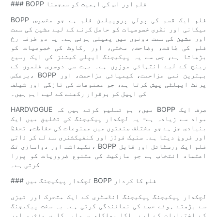
### BOPP فلم اور اس کی اہمیت کو سمجھنا
BOPP فلم ایک قسم کی پولی پروپیلین فلم ہے جو مخصوص
میکانی اور نظری خصوصیات کو حاصل کرنے کے لیے مشین کی سمت
اور مشین کی سمت دونوں میں پھیلی ہوئی ہے۔ یہ دو طرفہ رخ
فلم کی طاقت، وضاحت، سختی، اور رکاوٹ کی خصوصیات کو
بڑھاتا ہے، جس سے یہ پیکیجنگ ایپلی کیشنز کی ایک وسیع
رینج کے لیے انتہائی موزوں ہے۔ بہت سی دوسری فلموں کے
برعکس، BOPP بہترین نمی مزاحمت، کیمیائی مزاحمت، اور
پرنٹ ایبلٹی پیش کرتا ہے، جو مصنوعات کی تازگی اور شیلف
کی اپیل کو برقرار رکھنے کے لیے اہم ہیں۔
HARDVOGUE میں، ہم تسلیم کرتے ہیں کہ BOPP صرف ایک
مواد سے زیادہ ہے- یہ لچکدار پیکیجنگ کی تخلیق میں ایک
بنیادی جز ہے جو مختلف صنعتوں میں مصنوعات کی حفاظت، تحفظ
اور فروغ دیتا ہے۔ سنیک فوڈز اور کنفیکشنری سے لے کر ذاتی
نگہداشت اور دواسازی تک، BOPP فلم ایک ورسٹائل اور قابل
اعتماد انتخاب ہے جو مارکیٹ کی متنوع ضروریات کو پورا
کرتی ہے۔
### لچکدار پیکیجنگ میں BOPP فلم کا کردار
لچکدار پیکیجنگ پیکیجنگ انڈسٹری کے ایک متحرک اور تیزی
سے بڑھتے ہوئے حصے کی نمائندگی کرتی ہے۔ یہ سخت پیکیجنگ
کے اختیارات کے لیے ہلکا پھلکا، سرمایہ کاری مؤثر، اور