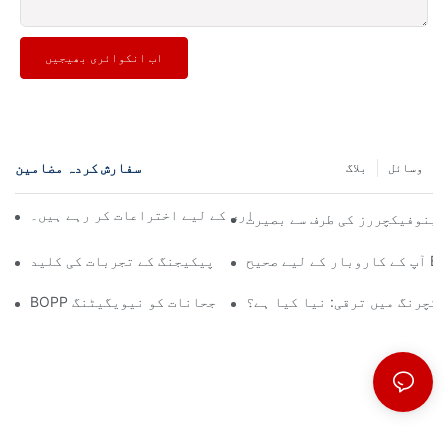
اب انکوائری بھیجیں
سفارش کردہ مضامین
وسائل
بلاگ
فلم بنانے والے کس طرح پائیداری کے لیے اختراعات کر رہے ہیں۔
مینوفیکچررز کی طرف سے بصیرت
میٹالائزڈ پیپر سپلائرز: پرتعیش پیکیجنگ کے تجربات کی کلید
یکچرنگ میں ترقی: نیا کیا ہے؟
م مینوفیکچرر کی بصیرتیں: مارکیٹ کے رجحانات کو نیویگیٹنگ