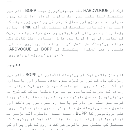
---
آخر میں، BOPP فلم مینوفیکچررز جیسے HARDVOGUE لچکدار
پیکیجنگ لینڈ سکیپ میں ایک ناگزیر کردار ادا کرتے ہیں۔
معیار، جدت طرازی اور فعال کارکردگی پر ٹھوس زور دینے کے
ساتھ، Haimu ایسے مواد کے ساتھ پیکیجنگ کے مستقبل کو آگے
بڑھا رہا ہے جو پائیدار طریقوں پر عمل کرتے ہوئے مارکیٹ
کے تقاضوں کو پورا کرتا ہے۔ قابل اعتماد، اعلیٰ کارکردگی
والے پیکیجنگ حل تلاش کرنے والے کاروباروں کے لیے،
HARDVOGUE کی BOPP فلمیں واقعی لچکدار پیکیجنگ کی
کامیابی کی ریڑھ کی ہڈی ہیں۔
نتیجہ
آخر میں، BOPP فلم ساز واقعی لچکدار پیکیجنگ انڈسٹری کی
ریڑھ کی ہڈی کے طور پر کھڑے ہیں، جدت، معیار اور پائیداری
کو آگے بڑھاتے ہیں۔ اس متحرک میدان میں ایک دہائی سے
زیادہ کے تجربے کے ساتھ، ہم نے خود دیکھا ہے کہ کس طرح یہ
مینوفیکچررز مسلسل مارکیٹ کے بدلتے ہوئے مطالبات کو پورا
کرتے ہیں جبکہ برانڈز کو پائیدار، بصری طور پر دلکش اور
ماحول دوست پیکیجنگ حل فراہم کرنے میں معاونت کرتے ہیں۔
جیسے جیسے انڈسٹری آگے بڑھتی ہے، BOPP فلم پروڈیوسرز کا
کردار صرف اور زیادہ اہم ہوتا جائے گا، لچکدار پیکیجنگ کے
مستقبل کی تشکیل میں ناگزیر شراکت داروں کے طور پر ان کی
پوزیشن کو مزید تقویت بخشے گا۔