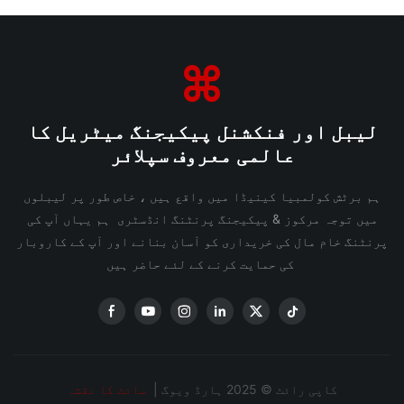
لیبل اور فنکشنل پیکیجنگ میٹریل کا
عالمی معروف سپلائر
ہم برٹش کولمبیا کینیڈا میں واقع ہیں ، خاص طور پر لیبلوں
میں توجہ مرکوز & پیکیجنگ پرنٹنگ انڈسٹری ہم یہاں آپ کی
پرنٹنگ خام مال کی خریداری کو آسان بنانے اور آپ کے کاروبار
کی حمایت کرنے کے لئے حاضر ہیں
کاپی رائٹ © 2025 ہارڈ ویوگ |
سائٹ کا نقشہ