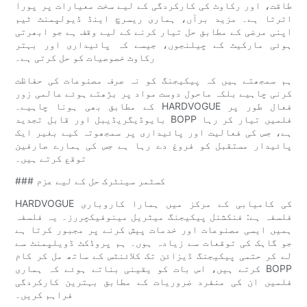
طاقت، اور رکاوٹ کی کارکردگی کے لیے سخت معیارات پر پورا
اترتا ہے۔ مزید برآں، ہماری ریسرچ اینڈ ڈیولپمنٹ ٹیم
اپنی مرضی کے مطابق حل تیار کرنے کے لیے وقف ہے جو ابھرتی
ہوئی مارکیٹ کے چیلنجوں، جیسے کہ پائیداری اور بہتر
رکاوٹ خصوصیات کو حل کرتی ہے۔
ہم سمجھتے ہیں کہ پیکیجنگ کو نہ صرف مصنوعات کی حفاظت
کرنی چاہیے بلکہ ماحول دوست مواد پر بڑھتے ہوئے عالمی زور
کے مطابق بھی ہونا چاہیے۔ HARDVOGUE فعال طور پر
بایوڈیگریڈیبل اور قابل تجدید BOPP فلمیں تیار کر رہا
ہے، جس کی فعالیت اور پائیداری پر سمجھوتہ کیے بغیر ایک
پائیدار مستقبل کو فروغ دے رہا ہے جس کی ہمارے صارفین
توقع کرتے ہیں۔
### کسٹمر سینٹرک حل کے لیے عزم
HARDVOGUE کی کامیابی کے مرکز میں ہمارا کاروباری
فلسفہ ہے: فنکشنل پیکیجنگ میٹریل مینوفیکچررز۔ یہ فلسفہ
ہمیں ایسی مصنوعات اور خدمات پیش کرنے پر مجبور کرتا ہے
جو گاہک کی توقعات سے زیادہ ہوں۔ ہم پروڈکٹ ڈویلپمنٹ سے
لے کر حتمی پیکیجنگ ڈیزائن تک کلائنٹس کے ساتھ مل کر کام
کرتے ہیں، اس بات کو یقینی بناتے ہوئے کہ ہماری BOPP
فلمیں ان کی منفرد ضروریات کے مطابق بہترین کارکردگی
فراہم کریں۔