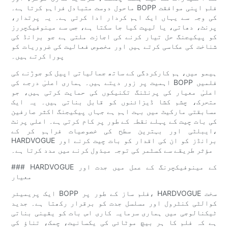
ماحول دوست متبادل فراہم کرتا ہے۔ BOPP فلم اپنی موافقت
کی وجہ سے یہاں ایک اہم کردار ادا کرتی ہے۔ یہ پرتدار،
پرنٹ، دھاتی، یا لیپت کیا جا سکتا ہے، جس سے مینوفیکچررز
کو پیکیجنگ حل تیار کرنے کی اجازت ملتی ہے جو برانڈ کی
شناخت کی عکاسی کرتے ہیں اور مخصوص فعالیت کی ضروریات کو
پورا کرتے ہیں۔
ہیمو میں، ہم کارکردگی کے ساتھ جمالیاتی اپیل کو جوڑنے کی
اہمیت پر زور دیتے ہیں۔ ہماری اعلیٰ درجے کی BOPP فلمیں
اعلیٰ معیار کی پرنٹنگ تکنیکوں کی حمایت کرتی ہیں، جو
متحرک، چشم کشا ڈیزائنوں کو قابل بناتی ہیں۔ یہ ایک
مسابقتی مارکیٹ میں بہت اہم ہے جہاں پیکیجنگ اکثر صارفین
کی بات چیت کے پہلے نقطہ کے طور پر کام کرتی ہے۔ اعلی پرنٹ
ایبلٹی اور بہترین سطح کی خصوصیات فراہم کر کے،
HARDVOGUE برانڈز کو ان کی اقدار کو بات چیت کرنے اور
مؤثر طریقے سے کسٹمر کی توجہ مبذول کرنے میں مدد کرتا ہے۔
### HARDVOGUE کے مینوفیکچرنگ کے عمل میں جدت اور
معیار
ایک پریمیئر BOPP فلم ساز کے طور پر، HARDVOGUE سخت
کوالٹی کنٹرول اور مسلسل جدت کو برقرار رکھتا ہے۔ جدید
ٹیکنالوجی میں ہماری سرمایہ کاری اس بات کو یقینی بناتی
ہے کہ فلم کا ہر بیچ موٹائی کی یکسانیت، چمک، تناؤ کی