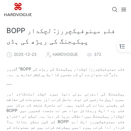
BOPP فلم مینوفیکچررز: لچکدار
پیکیجنگ کی ریڑھ کی ہڈی
2025-12-23
HARDVOGUE
372
ضرور! "BOPP فلم مینوفیکچررز: لچکدار پیکیجنگ کی ریڑھ کی
ہڈی" کے عنوان سے آپ کے مضمون کا ایک پرکشش تعارف یہ ہے۔
---
پیکیجنگ کی ابھرتی ہوئی دنیا میں، لچک، استحکام، اور
بصری اپیل صارفین کی توجہ حاصل کرنے اور مصنوعات کی حفاظت
کو یقینی بنانے کی کلید ہیں۔ اس متحرک صنعت کے مرکز میں
BOPP فلم ہے - ایک ورسٹائل مواد جس نے متعدد شعبوں میں
لچکدار پیکیجنگ میں انقلاب برپا کر دیا ہے۔ لیکن اس اختراع
کو کون ممکن بناتا ہے؟ BOPP فلم مینوفیکچررز ایک اہم
کردار ادا کرتے ہیں، ایسی پیشرفت کرتے ہیں جو مصنوعات کو