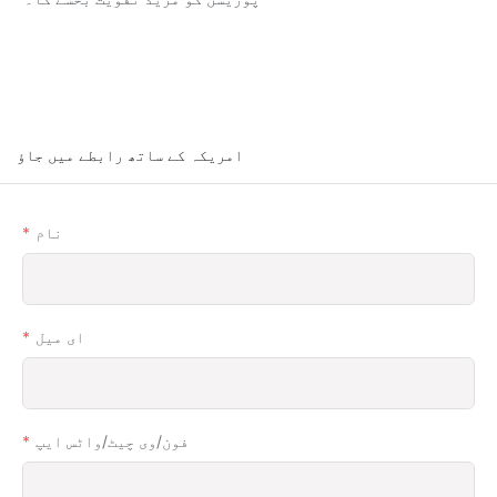
امریکہ کے ساتھ رابطے میں جاؤ
نام
ای میل
فون/وی چیٹ/واٹس ایپ