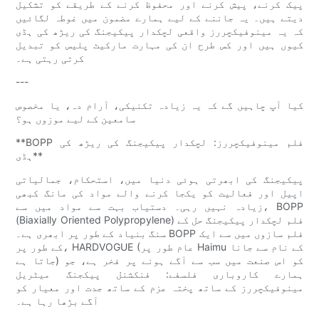
پیک کرنے، پیش کرنے اور محفوظ کرنے کے طریقے کو تشکیل
دیتے ہیں۔ یہ جاننے کے لیے ہمارے مضمون میں غوطہ لگائیں
کہ یہ مینوفیکچررز واقعی لچکدار پیکیجنگ کی ریڑھ کی ہڈی
کیوں ہیں اور کس طرح ان کی مہارت مارکیٹ پلیس کو تبدیل
کرتی رہتی ہے۔
---
کیا آپ چاہیں گے کہ یہ زیادہ تکنیکی، آرام دہ، یا مخصوص
سامعین کے لیے موزوں ہو؟
**BOPP فلم مینوفیکچررز: لچکدار پیکیجنگ کی ریڑھ کی
ہڈی**
پیکیجنگ کی ابھرتی ہوئی دنیا میں، استحکام، جمالیاتی
اپیل اور فعالیت کو یکجا کرنے والے مواد کی مانگ کبھی
زیادہ نہیں رہی۔ دستیاب بہت سے مواد میں سے، BOPP
(Biaxially Oriented Polypropylene) فلم لچکدار پیکیجنگ حل کے
سنگ بنیاد کے طور پر ابھری ہے۔ BOPP فلم سازوں میں سے ایک
کے طور پر، HARDVOGUE (عام طور پر Haimu کے نام سے جانا
جاتا ہے) کو اس صنعت میں سب سے آگے ہونے پر فخر ہے، جو
ہمارے کاروباری فلسفے: فنکشنل پیکجنگ میٹریل
مینوفیکچررز کے ساتھ پختہ عزم کے ساتھ جدت اور معیار کو
آگے بڑھا رہا ہے۔