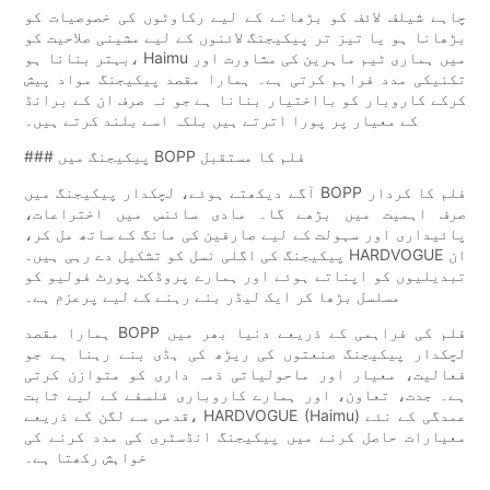
چاہے شیلف لائف کو بڑھانے کے لیے رکاوٹوں کی خصوصیات کو
بڑھانا ہو یا تیز تر پیکیجنگ لائنوں کے لیے مشینی صلاحیت کو
بہتر بنانا ہو، Haimu میں ہماری ٹیم ماہرین کی مشاورت اور
تکنیکی مدد فراہم کرتی ہے۔ ہمارا مقصد پیکیجنگ مواد پیش
کرکے کاروبار کو بااختیار بنانا ہے جو نہ صرف ان کے برانڈ
کے معیار پر پورا اترتے ہیں بلکہ اسے بلند کرتے ہیں۔
### پیکیجنگ میں BOPP فلم کا مستقبل
آگے دیکھتے ہوئے، لچکدار پیکیجنگ میں BOPP فلم کا کردار
صرف اہمیت میں بڑھے گا۔ مادی سائنس میں اختراعات،
پائیداری اور سہولت کے لیے صارفین کی مانگ کے ساتھ مل کر،
پیکیجنگ کی اگلی نسل کو تشکیل دے رہی ہیں۔ HARDVOGUE ان
تبدیلیوں کو اپناتے ہوئے اور ہمارے پروڈکٹ پورٹ فولیو کو
مسلسل بڑھا کر ایک لیڈر بنے رہنے کے لیے پرعزم ہے۔
ہمارا مقصد BOPP فلم کی فراہمی کے ذریعے دنیا بھر میں
لچکدار پیکیجنگ صنعتوں کی ریڑھ کی ہڈی بنے رہنا ہے جو
فعالیت، معیار اور ماحولیاتی ذمہ داری کو متوازن کرتی
ہے۔ جدت، تعاون، اور ہمارے کاروباری فلسفے کے لیے ثابت
قدمی سے لگن کے ذریعے، HARDVOGUE (Haimu) عمدگی کے نئے
معیارات حاصل کرنے میں پیکیجنگ انڈسٹری کی مدد کرنے کی
خواہش رکھتا ہے۔