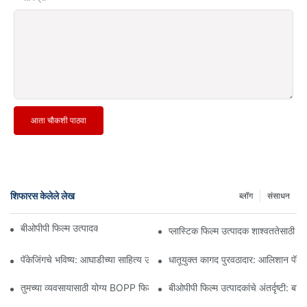
आता चौकशी पाठवा
शिफारस केलेले लेख
ब्लॉग
संसाधन
बीओपीपी फिल्म उत्पादक: लवचिक पॅकेजिंगचा कणा
प्लास्टिक फिल्म उत्पादक शाश्वततेसाठी 
पॅकेजिंगचे भविष्य: आघाडीच्या साहित्य उत्पादकांकडून अंतर्दृष्टी
धातूयुक्त कागद पुरवठादार: आलिशान पॅकेजि
तुमच्या व्यवसायासाठी योग्य BOPP फिल्म पुरवठादार निवडणे का महत्त्वाचे आहे
बीओपीपी फिल्म उत्पादकांचे अंतर्दृष्टी: बाज