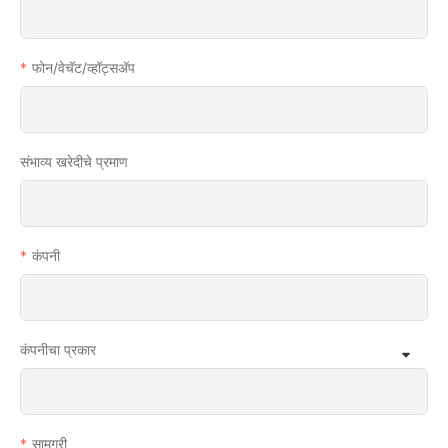
फोन/वेचॅट/व्हॉट्सअ‍ॅप
संभाव्य खरेदीचे प्रमाण
कंपनी
कंपनीचा प्रकार
सामग्री