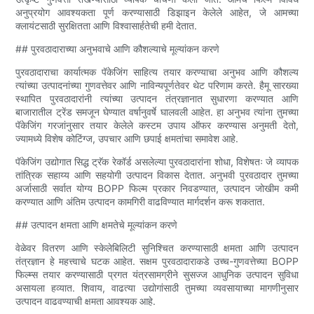
अनुप्रयोग आवश्यकता पूर्ण करण्यासाठी डिझाइन केलेले आहेत, जे आमच्या
क्लायंटसाठी सुरक्षितता आणि विश्वासार्हतेची हमी देतात.
## पुरवठादाराच्या अनुभवाचे आणि कौशल्याचे मूल्यांकन करणे
पुरवठादाराचा कार्यात्मक पॅकेजिंग साहित्य तयार करण्याचा अनुभव आणि कौशल्य
त्यांच्या उत्पादनांच्या गुणवत्तेवर आणि नाविन्यपूर्णतेवर थेट परिणाम करते. हैमू सारख्या
स्थापित पुरवठादारांनी त्यांच्या उत्पादन तंत्रज्ञानात सुधारणा करण्यात आणि
बाजारातील ट्रेंड समजून घेण्यात वर्षानुवर्षे घालवली आहेत. हा अनुभव त्यांना तुमच्या
पॅकेजिंग गरजांनुसार तयार केलेले कस्टम उपाय ऑफर करण्यास अनुमती देतो,
ज्यामध्ये विशेष कोटिंग्ज, उपचार आणि छपाई क्षमतांचा समावेश आहे.
पॅकेजिंग उद्योगात सिद्ध ट्रॅक रेकॉर्ड असलेल्या पुरवठादारांना शोधा, विशेषतः जे व्यापक
तांत्रिक सहाय्य आणि सहयोगी उत्पादन विकास देतात. अनुभवी पुरवठादार तुमच्या
अर्जासाठी सर्वात योग्य BOPP फिल्म प्रकार निवडण्यात, उत्पादन जोखीम कमी
करण्यात आणि अंतिम उत्पादन कामगिरी वाढविण्यात मार्गदर्शन करू शकतात.
## उत्पादन क्षमता आणि क्षमतेचे मूल्यांकन करणे
वेळेवर वितरण आणि स्केलेबिलिटी सुनिश्चित करण्यासाठी क्षमता आणि उत्पादन
तंत्रज्ञान हे महत्त्वाचे घटक आहेत. सक्षम पुरवठादाराकडे उच्च-गुणवत्तेच्या BOPP
फिल्म्स तयार करण्यासाठी प्रगत यंत्रसामग्रीने सुसज्ज आधुनिक उत्पादन सुविधा
असायला हव्यात. शिवाय, वाढत्या उद्योगांसाठी तुमच्या व्यवसायाच्या मागणीनुसार
उत्पादन वाढवण्याची क्षमता आवश्यक आहे.