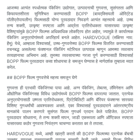
आजच्या अत्यंत स्पर्धात्मक पॅकेजिंग उद्योगात, उत्पादनाची गुणवत्ता, सुसंगतता आणि
किफायतशीरता सुनिश्चित करण्यासाठी BOPP (बायएक्सियली ओरिएंटेड
पॉलीप्रोपायलीन) फिल्मसाठी योग्य पुरवठादार निवडणे अत्यंत महत्त्वाचे आहे. उच्च
तन्य शक्ती, उत्कृष्ट स्पष्टता आणि आर्द्रता प्रतिरोधकता यासारख्या उत्कृष्ट
वैशिष्ट्यांमुळे BOPP फिल्म्स अधिकाधिक लोकप्रिय होत आहेत, ज्यामुळे ते कार्यात्मक
पॅकेजिंग अनुप्रयोगांमध्ये अपरिहार्य बनले आहेत. HARDVOGUE (संक्षिप्त नाव:
हैमू) येथे, आम्हाला विश्वासार्ह, उच्च-गुणवत्तेच्या BOPP फिल्म्स वितरित करण्यासाठी
वचनबद्ध असलेल्या फंक्शनल पॅकेजिंग मटेरियल उत्पादक म्हणून आमच्या व्यवसाय
तत्वज्ञानाचा अभिमान आहे. तुमच्या व्यवसायाच्या गरजा पूर्ण करण्यासाठी विश्वासार्ह
BOPP फिल्म पुरवठादार कसा शोधायचा हे समजून घेण्यास हे मार्गदर्शक तुम्हाला मदत
करेल.
## BOPP फिल्म गुणवत्तेचे महत्त्व समजून घेणे
गुणवत्ता ही प्रभावी पॅकेजिंगचा पाया आहे. अन्न पॅकेजिंग, लेबल्स, लॅमिनेशन आणि
औद्योगिक पॅकेजिंगसह विविध उद्योगांमध्ये BOPP फिल्म्स वापरल्या जातात. प्रत्येक
अनुप्रयोगासाठी उष्णता प्रतिरोधकता, प्रिंटेबिलिटी आणि बॅरियर फंक्शन्स सारख्या
विशिष्ट गुणधर्मांची आवश्यकता असते. एका विश्वासार्ह पुरवठादाराने आंतरराष्ट्रीय
मानकांचे पालन करणारे सुसंगत फिल्म गुणधर्म प्रदान केले पाहिजेत. BOPP
पुरवठादार शोधताना, ते तन्य शक्ती मापन, जाडी एकरूपता आणि ऑप्टिकल स्पष्टता
यासारख्या कठोर गुणवत्ता नियंत्रण चाचण्या करतात का ते तपासा.
HARDVOGUE मध्ये, आम्ही खात्री करतो की BOPP फिल्मच्या प्रत्येक बॅचची
उत्कृष्ट गुणवत्ता राखण्यासाठी व्यापक चाचणी केली जाते. आमचे फिल्म विविध