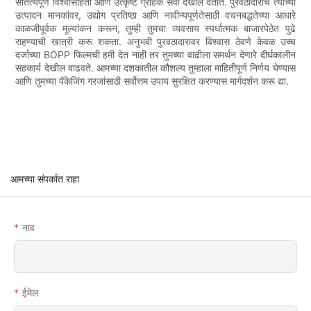
सातत्यपूर्ण विश्वासार्हता आणि उत्कृष्ट ग्राहक सेवा देखील देतात. पुरवठादारांचे त्यांच्या
उत्पादन मानकांवर, उद्योग प्रतिष्ठा आणि नावीन्यपूर्णतेसाठी वचनबद्धतेच्या आधारे
काळजीपूर्वक मूल्यांकन करून, तुम्ही तुमचा व्यवसाय स्पर्धात्मक बाजारपेठेत पुढे
राहण्याची खात्री करू शकता. अनुभवी पुरवठादारावर विश्वास ठेवणे केवळ उच्च
दर्जाच्या BOPP फिल्मची हमी देत ​​नाही तर तुमच्या वाढीला समर्थन देणारे दीर्घकालीन
सहकार्य देखील वाढवते. आमच्या दशकातील कौशल्य तुम्हाला माहितीपूर्ण निर्णय घेण्यास
आणि तुमच्या पॅकेजिंग गरजांसाठी सर्वोत्तम उपाय सुरक्षित करण्यास मार्गदर्शन करू द्या.
आमच्या संपर्कात राहा
नाव
ईमेल