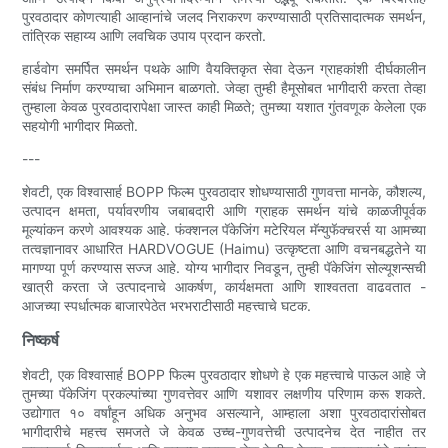
पुरवठादार कोणत्याही आव्हानांचे जलद निराकरण करण्यासाठी प्रतिसादात्मक समर्थन,
तांत्रिक सहाय्य आणि लवचिक उपाय प्रदान करतो.
हार्डवोग समर्पित समर्थन पथके आणि वैयक्तिकृत सेवा देऊन ग्राहकांशी दीर्घकालीन
संबंध निर्माण करण्याचा अभिमान बाळगतो. जेव्हा तुम्ही हैमूसोबत भागीदारी करता तेव्हा
तुम्हाला केवळ पुरवठादारापेक्षा जास्त काही मिळते; तुमच्या यशात गुंतवणूक केलेला एक
सहयोगी भागीदार मिळतो.
---
शेवटी, एक विश्वासार्ह BOPP फिल्म पुरवठादार शोधण्यासाठी गुणवत्ता मानके, कौशल्य,
उत्पादन क्षमता, पर्यावरणीय जबाबदारी आणि ग्राहक समर्थन यांचे काळजीपूर्वक
मूल्यांकन करणे आवश्यक आहे. फंक्शनल पॅकेजिंग मटेरियल मॅन्युफॅक्चरर्स या आमच्या
तत्वज्ञानावर आधारित HARDVOGUE (Haimu) उत्कृष्टता आणि वचनबद्धतेने या
मागण्या पूर्ण करण्यास सज्ज आहे. योग्य भागीदार निवडून, तुम्ही पॅकेजिंग सोल्यूशन्सची
खात्री करता जे उत्पादनाचे आकर्षण, कार्यक्षमता आणि शाश्वतता वाढवतात -
आजच्या स्पर्धात्मक बाजारपेठेत भरभराटीसाठी महत्त्वाचे घटक.
निष्कर्ष
शेवटी, एक विश्वासार्ह BOPP फिल्म पुरवठादार शोधणे हे एक महत्त्वाचे पाऊल आहे जे
तुमच्या पॅकेजिंग प्रकल्पांच्या गुणवत्तेवर आणि यशावर लक्षणीय परिणाम करू शकते.
उद्योगात १० वर्षांहून अधिक अनुभव असल्याने, आम्हाला अशा पुरवठादारांसोबत
भागीदारीचे महत्त्व समजते जे केवळ उच्च-गुणवत्तेची उत्पादनेच देत नाहीत तर