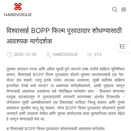
विश्वासार्ह BOPP फिल्म पुरवठादार शोधण्यासाठी
आवश्यक मार्गदर्शक
2025-12-26
HARDVOGUE
373
तुमच्या उत्पादन गरजा आणि अंतिम मुदती पूर्ण करणारे उच्च दर्जाचे साहित्य सुनिश्चित
करून, विश्वासार्ह BOPP फिल्म पुरवठादार शोधणे तुमच्या व्यवसायासाठी एक गेम-
चेंजर ठरू शकते. परंतु इतके पर्याय उपलब्ध असताना, तुम्ही सर्वोत्तम साहित्य
इतरांपेक्षा वेगळे कसे करता? या आवश्यक मार्गदर्शकामध्ये, आम्ही तुम्हाला जाणून
घेण्यासाठी आवश्यक असलेल्या सर्व गोष्टींबद्दल मार्गदर्शन करू - विचारात घेण्याच्या
प्रमुख घटकांपासून ते पुरवठादारांची तपासणी करण्याच्या अंतर्गत टिप्सपर्यंत -
जेणेकरून तुम्ही आत्मविश्वासाने एक विश्वासार्ह भागीदार निवडू शकाल आणि तुमचे
कामकाज सुरळीत चालू ठेवू शकाल. योग्य BOPP फिल्म पुरवठादार शोधल्याने तुमची
उत्पादने कशी उंचावता येतील आणि तुमचा कार्यप्रवाह कसा सुव्यवस्थित करता येईल
हे जाणून घेण्यासाठी येथे जा.
# विश्वासार्ह BOPP फिल्म पुरवठादार शोधण्यासाठी आवश्यक मार्गदर्शक