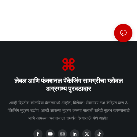
लेबल आणि फंक्शनल पॅकेजिंग सामग्रीचा ग्लोबल
अग्रगण्य पुरवठादार
आम्ही ब्रिटीश कोलंबिया कॅनडामध्ये आहोत, विशेषत: लेबलांवर लक्ष केंद्रित करा &
पॅकेजिंग मुद्रण उद्योग आम्ही आपल्या मुद्रण कच्च्या मालाची खरेदी सुलभ करण्यासाठी
आणि आपल्या व्यवसायाला समर्थन देण्यासाठी येथे आहोत