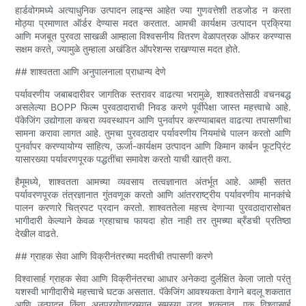
हार्डवोगमध्ये अत्याधुनिक उत्पादन लाइन्स आहेत ज्या गुणवत्तेशी तडजोड न करता
मोठ्या प्रमाणात ऑर्डर देण्यास मदत करतात. आमची कार्यक्षम उत्पादन प्रक्रिया
आणि मजबूत पुरवठा साखळी आम्हाला विश्वसनीय वितरण वेळापत्रक ऑफर करण्यास
सक्षम करते, ज्यामुळे तुम्हाला अखंडित ऑपरेशन्स राखण्यास मदत होते.
## शाश्वतता आणि अनुपालनाला प्राधान्य देणे
पर्यावरणीय जबाबदारीवर जागतिक स्तरावर वाढत्या भरामुळे, शाश्वततेसाठी वचनबद्ध
असलेल्या BOPP फिल्म पुरवठादाराची निवड करणे पूर्वीपेक्षा जास्त महत्त्वाचे आहे.
पॅकेजिंग उद्योगाला कचरा व्यवस्थापन आणि पुनर्वापर करण्याबाबत वाढत्या तपासणीचा
सामना करावा लागत आहे. तुमचा पुरवठादार पर्यावरणीय नियमांचे पालन करतो आणि
पुनर्वापर करण्यायोग्य साहित्य, ऊर्जा-कार्यक्षम उत्पादन आणि किमान कार्बन फूटप्रिंट
यासारख्या पर्यावरणपूरक पद्धतींचा समावेश करतो याची खात्री करा.
हैमूमध्ये, शाश्वतता आमच्या व्यवसाय तत्वज्ञानात अंतर्भूत आहे. आम्ही सतत
पर्यावरणपूरक तंत्रज्ञानात गुंतवणूक करतो आणि आंतरराष्ट्रीय पर्यावरणीय मानकांचे
पालन करणारे चित्रपट प्रदान करतो. शाश्वततेला महत्त्व देणाऱ्या पुरवठादारासोबत
भागीदारी केल्याने केवळ ग्रहाचाच फायदा होत नाही तर तुमच्या ब्रँडची प्रतिष्ठा
देखील वाढते.
## ग्राहक सेवा आणि विक्रीनंतरच्या मदतीची तपासणी करणे
विश्वासार्ह ग्राहक सेवा आणि विक्रीनंतरचा आधार अनेकदा दुर्लक्षित केला जातो परंतु
यशस्वी भागीदारीचे महत्त्वाचे घटक असतात. पॅकेजिंग आवश्यकता वेगाने बदलू शकतात
आणि उत्पादन किंवा अनुप्रयोगादरम्यान समस्या उद्भवू शकतात. एक विश्वासार्ह