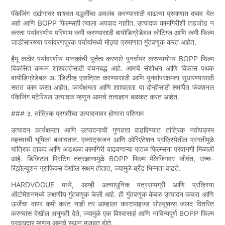
पॅकेजिंग उद्योगावर शाश्वत पद्धतींचा अवलंब करण्यासाठी वाढत्या प्रमाणात दबाव येत
आहे आणि BOPP फिल्म्सही त्याला अपवाद नाहीत. उत्पादक कामगिरीशी तडजोड न
करता पर्यावरणीय परिणाम कमी करण्यासाठी बायोडिग्रेडेबल कोटिंग्ज आणि कमी फिल्म
जाडीसारख्या पर्यावरणपूरक पर्यायांमध्ये मोठ्या प्रमाणात गुंतवणूक करत आहेत.
हैमू कठोर पर्यावरणीय मानकांची पूर्तता करणारे पुनर्वापर करण्यायोग्य BOPP फिल्म
विकसित करून शाश्वततेसाठी वचनबद्ध आहे. आमचे संशोधन आणि विकास पथक
बायोडिग्रेडेबल अॅडिटीव्ह एकत्रित करण्यासाठी आणि पुनर्वापरक्षमता सुधारण्यासाठी
सतत काम करत आहेत, कार्यक्षमता आणि शाश्वतता या दोन्हीसाठी समर्पित फंक्शनल
पॅकेजिंग मटेरियल उत्पादक म्हणून आमचे तत्वज्ञान बळकट करत आहेत.
### ३. तांत्रिक प्रगतीचा उत्पादनावर होणारा परिणाम
उत्पादन कार्यक्षमता आणि उत्पादनाची गुणवत्ता वाढविण्यात तांत्रिक नवोपक्रम
महत्त्वाची भूमिका बजावतात. एक्सट्रूजन आणि ओरिएंटेशन प्रक्रियेतील प्रगतीमुळे
यांत्रिक ताकद आणि अडथळा कामगिरी वाढवणाऱ्या पातळ फिल्म्सना परवानगी मिळाली
आहे. डिजिटल प्रिंटिंग तंत्रज्ञानामुळे BOPP फिल्म पॅकेजिंगवर जीवंत, उच्च-
रिझोल्यूशन ग्राफिक्स देखील सक्षम होतात, ज्यामुळे ब्रँड भिन्नता वाढते.
HARDVOGUE मध्ये, आम्ही अत्याधुनिक यंत्रसामग्री आणि प्रक्रिया
ऑटोमेशनमध्ये लक्षणीय गुंतवणूक केली आहे. ही गुंतवणूक केवळ उत्पादन कचरा आणि
ऊर्जेचा वापर कमी करत नाही तर आम्हाला कस्टमाइज्ड सोल्यूशन्स जलद वितरित
करण्यास देखील अनुमती देते, ज्यामुळे एक विश्वासार्ह आणि नाविन्यपूर्ण BOPP फिल्म
पुरवठादार म्हणून आमचे स्थान मजबूत होते.