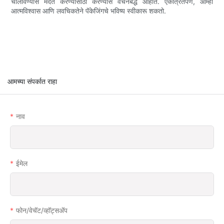
चालविण्यास मदत करण्यासाठी करण्यास वचनबद्ध आहोत. एकत्रितपणे, आम्ही
आत्मविश्वास आणि लवचिकतेने पॅकेजिंगचे भविष्य स्वीकारू शकतो.
आमच्या संपर्कात राहा
नाव
ईमेल
फोन/वेचॅट/व्हॉट्सअ‍ॅप