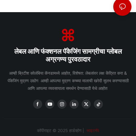
लेबल आणि फंक्शनल पॅकेजिंग सामग्रीचा ग्लोबल
अग्रगण्य पुरवठादार
आम्ही ब्रिटीश कोलंबिया कॅनडामध्ये आहोत, विशेषत: लेबलांवर लक्ष केंद्रित करा &
पॅकेजिंग मुद्रण उद्योग आम्ही आपल्या मुद्रण कच्च्या मालाची खरेदी सुलभ करण्यासाठी
आणि आपल्या व्यवसायाला समर्थन देण्यासाठी येथे आहोत
कॉपीराइट © 2025 हार्डव्होग |
साइटमॅप