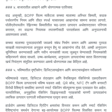
### ४. बाजारातील आव्हाने आणि धोरणात्मक प्रतिसाद
वाढ असूनही, BOPP फिल्म मार्केटला कच्च्या मालाच्या अस्थिर किमती, कडक
पर्यावरणीय नियम आणि तीव्र स्पर्धा यासारख्या आव्हानांचा सामना करावा लागतो.
पॉलीप्रोपायलीन रेझिनच्या किमतीतील चढ-उतार उत्पादन अर्थशास्त्रावर परिणाम
करतात, तर वाढत्या नियामक तपासणीसाठी पारदर्शकता आणि अनुपालनाची
आवश्यकता असते.
कच्च्या मालाच्या पुरवठादारांशी जवळचे संबंध निर्माण करून आणि आमच्या पुरवठा
साखळी व्यवस्थापनाला अनुकूल बनवून हैमू या आव्हानांना तोंड देते. आम्ही अनुपालन
सुनिश्चित करण्यासाठी आणि नवीन मानकांशी जलद जुळवून घेण्यासाठी नियामकांशी
सक्रियपणे संवाद साधतो. उच्च-कार्यक्षमता, अनुपालन उत्पादनांच्या सतत वितरणासह
खर्च नियंत्रण संतुलित करण्यावर आमचे धोरणात्मक लक्ष केंद्रित आहे.
### ५. भविष्यातील दृष्टीकोन: डिजिटलायझेशन आणि कस्टमायझेशन स्वीकारणे
भविष्याकडे पाहता, डिजिटल तंत्रज्ञान आणि वैयक्तिकृत पॅकेजिंगचे एकत्रीकरण
BOPP फिल्म उत्पादनाचे भविष्य घडवत आहे. QR कोड, NFC टॅग आणि बनावटी
विरोधी वैशिष्ट्ये समाविष्ट करणारे स्मार्ट पॅकेजिंग सोल्यूशन्स मुख्य प्रवाहात येत आहेत.
याव्यतिरिक्त, अनुकूलित पॅकेजिंग डिझाइनसाठी ग्राहकांची मागणी उत्पादकांना
लवचिक उत्पादन प्रणाली स्वीकारण्यास प्रवृत्त करत आहे.
हार्डवोग आमच्या डिजिटल प्रिंटिंग क्षमतांचा विस्तार करून आणि स्मार्ट पॅकेजिंग
वैशिष्ट्यांना समर्थन देणाऱ्या बहु-कार्यात्मक BOPP फिल्म्स विकसित करून या