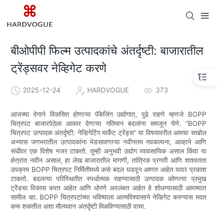
बीओपीपी फिल्म उत्पादकांचे अंतर्दृष्टी: बाजारातील
ट्रेंड्सवर नेव्हिगेट करणे
2025-12-24
HARDVOGUE
373
आजच्या वेगाने विकसित होणाऱ्या पॅकेजिंग उद्योगात, पुढे राहणे म्हणजे BOPP
चित्रपट बाजारपेठेला आकार देणाऱ्या गतिमान बदलांना समजून घेणे. “BOPP
चित्रपट उत्पादक अंतर्दृष्टी: नेव्हिगेटिंग मार्केट ट्रेंड्स” या विषयावरील आमचा सखोल
अभ्यास जगभरातील उत्पादकांना भेडसावणाऱ्या नवीनतम नवकल्पना, आव्हाने आणि
संधींवर एक विशेष नजर टाकतो. तुम्ही अनुभवी उद्योग व्यावसायिक असाल किंवा या
क्षेत्रात नवीन असाल, हा लेख बाजारातील मागणी, तांत्रिक प्रगती आणि शाश्वतता
उपक्रम BOPP चित्रपट निर्मितीमध्ये कसे बदल घडवून आणत आहेत यावर प्रकाश
टाकतो. बदलत्या परिस्थितीत स्पर्धात्मक राहण्यासाठी उत्पादक कोणत्या प्रमुख
ट्रेंडचा विकास करत आहेत आणि धोरणे अवलंबत आहेत हे शोधण्यासाठी आमच्यात
सामील व्हा. BOPP चित्रपटांच्या भविष्याला आत्मविश्वासाने नेव्हिगेट करण्यास मदत
करू शकतील अशा मौल्यवान अंतर्दृष्टी मिळविण्यासाठी वाचा.