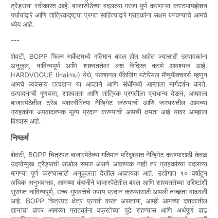
ट्रेंड्सना स्वीकारत आहे. बाजारपेठेच्या बदलत्या गरजा पूर्ण करणाऱ्या कस्टमायझेशन
पर्यायांद्वारे आणि तांत्रिकदृष्ट्या प्रगत साहित्याद्वारे ग्राहकांना सक्षम बनवण्याचे आमचे
ध्येय आहे.
---
शेवटी, BOPP फिल्म मार्केटमध्ये गतिमान बदल होत आहेत ज्यासाठी उत्पादकांना
अनुकूल, नाविन्यपूर्ण आणि शाश्वततेवर लक्ष केंद्रित करणे आवश्यक आहे.
HARDVOGUE (Haimu) येथे, फंक्शनल पॅकेजिंग मटेरियल मॅन्युफॅक्चरर्स म्हणून
आमचे व्यवसाय तत्वज्ञान या आव्हाने आणि संधींमध्ये आम्हाला मार्गदर्शन करते.
उत्पादनाची गुणवत्ता, शाश्वतता आणि तांत्रिक प्रगतीला प्राधान्य देऊन, आम्हाला
बाजारपेठेतील ट्रेंड यशस्वीरित्या नेव्हिगेट करण्याची आणि जगभरातील आमच्या
ग्राहकांना अपवादात्मक मूल्य प्रदान करण्याची आमची क्षमता आहे यावर आम्हाला
विश्वास आहे.
निष्कर्ष
शेवटी, BOPP चित्रपट बाजारपेठेच्या गतिमान परिदृश्यात नेव्हिगेट करण्यासाठी केवळ
उदयोन्मुख ट्रेंड्सची सखोल समज असणे आवश्यक नाही तर ग्राहकांच्या बदलत्या
मागण्या पूर्ण करण्यासाठी अनुकूलता देखील आवश्यक आहे. उद्योगात १० वर्षांहून
अधिक अनुभवासह, आमच्या कंपनीने बाजारपेठेतील बदल आणि शाश्वततेच्या उद्दिष्टांशी
सुसंगत नाविन्यपूर्ण, उच्च-गुणवत्तेचे उपाय प्रदान करण्यासाठी आपली तज्ज्ञता वाढवली
आहे. BOPP चित्रपट क्षेत्र प्रगती करत असताना, आम्ही आमच्या दशकातील
ज्ञानाचा वापर आमच्या ग्राहकांना वक्रतेच्या पुढे राहण्यास आणि अर्थपूर्ण वाढ