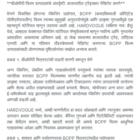
**बीओपीपी फिल्म उत्पादकांचे अंतर्दृष्टी: बाजारातील ट्रेंड्सवर नेव्हिगेट करणे**
वेगाने विकसित होणाऱ्या पॅकेजिंग उद्योगात, BOPP (बायएक्सियली ओरिएंटेड
पॉलीप्रोपायलीन) फिल्म त्याच्या बहुमुखी अनुप्रयोगांमुळे आणि उत्कृष्ट गुणधर्मांमुळे एक
महत्त्वपूर्ण मटेरियल म्हणून उदयास आली आहे. HARDVOGUE (संक्षिप्त नाव: हैमू)
येथे, आम्हाला फंक्शनल पॅकेजिंग मटेरियल मॅन्युफॅक्चरर्स म्हणून नावीन्य आणि गुणवत्तेत
आघाडीवर असल्याचा अभिमान आहे. हा लेख सध्याच्या बाजारातील ट्रेंड, तांत्रिक
प्रगती आणि या गतिमान लँडस्केपमध्ये नेव्हिगेट करणाऱ्या BOPP फिल्म
उत्पादकांसाठी धोरणात्मक दृष्टिकोनांचा सखोल अभ्यास करतो.
### १. बीओपीपी चित्रपटांची वाढती मागणी समजून घेणे
अन्न पॅकेजिंग, लेबलिंग आणि ग्राहकोपयोगी वस्तूंमध्ये त्यांच्या व्यापक वापरामुळे,
जागतिक स्तरावर BOPP फिल्म्सच्या मागणीत लक्षणीय वाढ झाली आहे. त्यांची
उत्कृष्ट स्पष्टता, ओलावा प्रतिरोधकता आणि टिकाऊपणा त्यांना उत्पादनांची ताजेपणा
आणि शेल्फ अपील राखण्यासाठी आदर्श बनवतो. शिवाय, सोयीस्कर अन्न वापर आणि
ई-कॉमर्समध्ये वाढ झाल्यामुळे शाश्वत आणि कार्यात्मक पॅकेजिंग उपायांची आवश्यकता
आणखी वाढली आहे.
HARDVOGUE मध्ये, आम्ही मागणीतील हा बदल ओळखतो आणि त्यानुसार आमच्या
उत्पादन क्षमता संरेखित केल्या आहेत. बॅरियर गुणधर्म आणि प्रिंटेबिलिटी वाढवण्यावर
लक्ष केंद्रित करून, आम्ही खात्री करतो की आमचे BOPP फिल्म आधुनिक
ग्राहकांच्या अपेक्षा आणि नियामक आवश्यकता पूर्ण करतात.
### २. शाश्वत आणि पर्यावरणपूरक BOPP चित्रपटांमधील नवोपक्रम