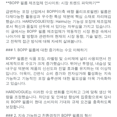
**BOPP 필름 제조업체 인사이트: 시장 트렌드 파악하기**
급변하는 포장 산업에서 BOPP(이축 배향 폴리프로필렌) 필름은
다재다능한 활용성과 우수한 특성 덕분에 핵심 소재로 자리매김
했습니다. HARDVOGUE(약칭: Haimu)는 기능성 포장재 제조업체
로서 혁신과 품질의 선두에 서 있다는 자부심을 가지고 있습니다.
이 글에서는 BOPP 필름 제조업체가 역동적인 시장 환경 속에서
나아가야 할 방향과 관련하여 현재의 시장 동향, 기술 발전, 그리
고 전략적 접근 방식에 대해 자세히 살펴봅니다.
### 1. BOPP 필름에 대한 증가하는 수요 이해하기
BOPP 필름은 식품 포장, 라벨링 및 소비재에 널리 사용되면서 전
세계적으로 수요가 크게 증가했습니다. 뛰어난 투명성, 내습성 및
내구성 덕분에 제품의 신선도와 진열 효과를 유지하는 데 이상적
입니다. 더욱이, 간편식 소비 증가와 전자상거래 활성화는 지속
가능하고 기능적인 포장 솔루션에 대한 필요성을 더욱 가속화하
고 있습니다.
HARDVOGUE는 이러한 수요 변화를 인지하고 그에 맞춰 생산 역
량을 조정했습니다. 차단성 및 인쇄성 향상에 집중함으로써 당사
의 BOPP 필름이 현대 소비자의 기대와 규제 요건을 충족하도록
보장합니다.
### 2. 지속 가능하고 친환경적인 BOPP 필름의 혁신