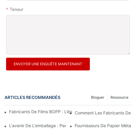
Teneur
ENVOYER UNE ENQUÊTE MAINTENANT
ARTICLES RECOMMANDÉS
Bloguer
Ressource
Fabricants De Films BOPP : L’épine Dorsale De L’emballage Sou
Comment Les Fabricants De Fi
L'avenir De L'emballage : Perspectives Des Principaux Fabrican
Fournisseurs De Papier Métalli