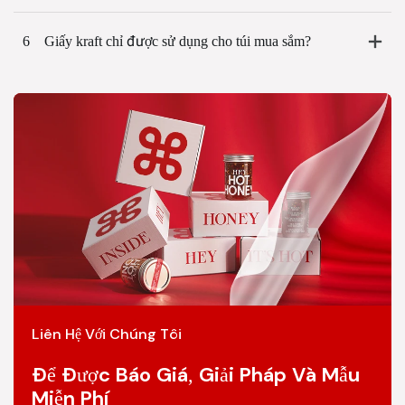
6
Giấy kraft chỉ được sử dụng cho túi mua sắm?
Liên Hệ Với Chúng Tôi
Để Được Báo Giá, Giải Pháp Và Mẫu
Miễn Phí