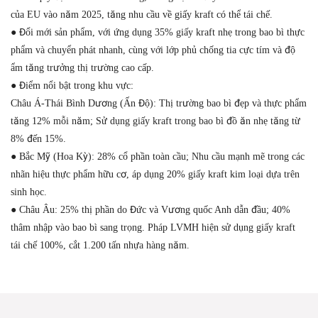
của EU vào năm 2025, tăng nhu cầu về giấy kraft có thể tái chế.
● Đổi mới sản phẩm, với ứng dụng 35% giấy kraft nhẹ trong bao bì thực
phẩm và chuyển phát nhanh, cùng với lớp phủ chống tia cực tím và độ
ẩm tăng trưởng thị trường cao cấp.
● Điểm nổi bật trong khu vực:
Châu Á-Thái Bình Dương (Ấn Độ): Thị trường bao bì đẹp và thực phẩm
tăng 12% mỗi năm; Sử dụng giấy kraft trong bao bì đồ ăn nhẹ tăng từ
8% đến 15%.
● Bắc Mỹ (Hoa Kỳ): 28% cổ phần toàn cầu; Nhu cầu mạnh mẽ trong các
nhãn hiệu thực phẩm hữu cơ, áp dụng 20% ​​giấy kraft kim loại dựa trên
sinh học.
● Châu Âu: 25% thị phần do Đức và Vương quốc Anh dẫn đầu; 40%
thâm nhập vào bao bì sang trọng. Pháp LVMH hiện sử dụng giấy kraft
tái chế 100%, cắt 1.200 tấn nhựa hàng năm.