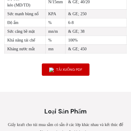
N/15mm
& GE; 40/20
kéo (MD/TD)
Sức mạnh bùng nổ
KPA
& GE; 250
Độ ẩm
%
6-8
Sức căng bề mặt
mn/m
& GE; 38
Khả năng tái chế
%
100%
Kháng nước mắt
mn
& GE; 450
TẢI XUỐNG PDF
Loại Sản Phẩm
Giấy kraft cho túi mua sắm có sẵn ở các lớp khác nhau và kết thúc để