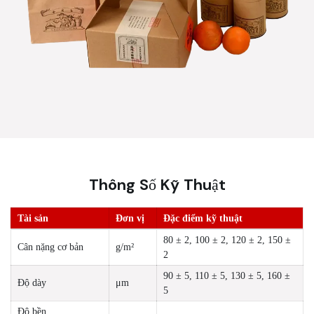
Thông Số Kỹ Thuật
Tài sản
Đơn vị
Đặc điểm kỹ thuật
80 ± 2, 100 ± 2, 120 ± 2, 150 ±
Cân nặng cơ bản
g/m²
2
90 ± 5, 110 ± 5, 130 ± 5, 160 ±
Độ dày
μm
5
Độ bền