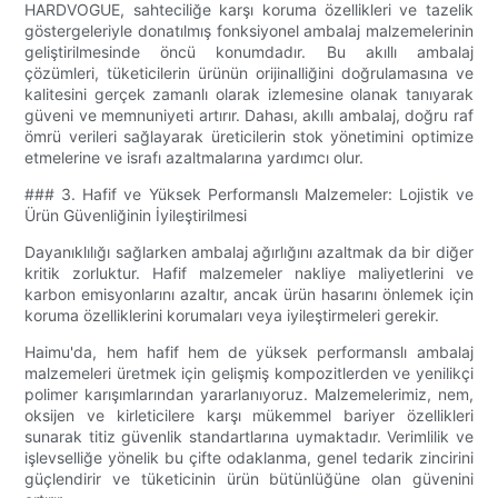
HARDVOGUE, sahteciliğe karşı koruma özellikleri ve tazelik
göstergeleriyle donatılmış fonksiyonel ambalaj malzemelerinin
geliştirilmesinde öncü konumdadır. Bu akıllı ambalaj
çözümleri, tüketicilerin ürünün orijinalliğini doğrulamasına ve
kalitesini gerçek zamanlı olarak izlemesine olanak tanıyarak
güveni ve memnuniyeti artırır. Dahası, akıllı ambalaj, doğru raf
ömrü verileri sağlayarak üreticilerin stok yönetimini optimize
etmelerine ve israfı azaltmalarına yardımcı olur.
### 3. Hafif ve Yüksek Performanslı Malzemeler: Lojistik ve
Ürün Güvenliğinin İyileştirilmesi
Dayanıklılığı sağlarken ambalaj ağırlığını azaltmak da bir diğer
kritik zorluktur. Hafif malzemeler nakliye maliyetlerini ve
karbon emisyonlarını azaltır, ancak ürün hasarını önlemek için
koruma özelliklerini korumaları veya iyileştirmeleri gerekir.
Haimu'da, hem hafif hem de yüksek performanslı ambalaj
malzemeleri üretmek için gelişmiş kompozitlerden ve yenilikçi
polimer karışımlarından yararlanıyoruz. Malzemelerimiz, nem,
oksijen ve kirleticilere karşı mükemmel bariyer özellikleri
sunarak titiz güvenlik standartlarına uymaktadır. Verimlilik ve
işlevselliğe yönelik bu çifte odaklanma, genel tedarik zincirini
güçlendirir ve tüketicinin ürün bütünlüğüne olan güvenini