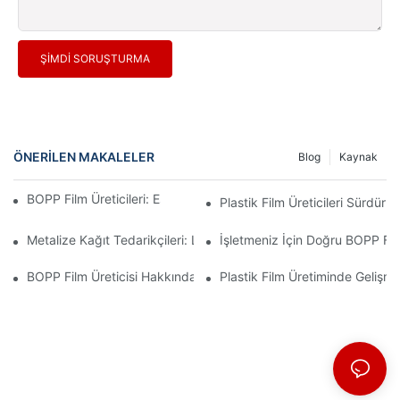
ŞIMDI SORUŞTURMA
ÖNERILEN MAKALELER
Blog
Kaynak
BOPP Film Üreticileri: Esnek Ambalajın Omurgası
Plastik Film Üreticileri Sürdürüle
Metalize Kağıt Tedarikçileri: Lüks Ambalaj Deneyimlerinin Anahta
İşletmeniz İçin Doğru BOPP Fi
BOPP Film Üreticisi Hakkında Bilgiler: Piyasa Trendlerinde Yolcu
Plastik Film Üretiminde Gelişmel