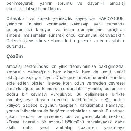
benimseyerek, yarının sorumlu ve dayanıklı ambalaj
ekosistemini şekillendiriyoruz.
Ortaklıklar ve sürekli yenilikçilik sayesinde HARDVOGUE,
yalnızca ürünleri korumakla kalmayıp aynı zamanda
gezegenimizi koruyan ve insan deneyimlerini geliştiren
ambalaj malzemeleri sunarak öncü konumunu koruyacaktır.
Gelecek işlevseldir ve Haimu ile bu gelecek zaten ulaşılabilir
durumda.
Çözüm
Ambalaj sektöründeki on yıllık deneyimimize baktığımızda,
ambalajın geleceğinin hem dinamik hem de umut verici
olduğu açıkça görülüyor. Önde gelen malzeme üreticilerinden
elde edilen bilgiler, işlevsellikten ödün vermeden çevresel
sorumluluğu önceliklendiren sürdürülebilir, yenilikçi çözümlere
doğru bir kaymayı vurguluyor. Bu gelişmelerle birlikte
evrimleşmeye devam ederken, taahhüdümüz değişmeden
kalıyor: Sadece bugünün taleplerini karşılamakla kalmayıp,
yarının ihtiyaçlarını da öngören ambalajlar sunmak. Bu ortaya
çıkan trendleri benimsemek, bizi ve genel olarak sektörü,
küresel ticaretin bir sonraki bölümünü tanımlayacak daha
akıllı, daha yeşil ambalaj çözümleri yaratmaya