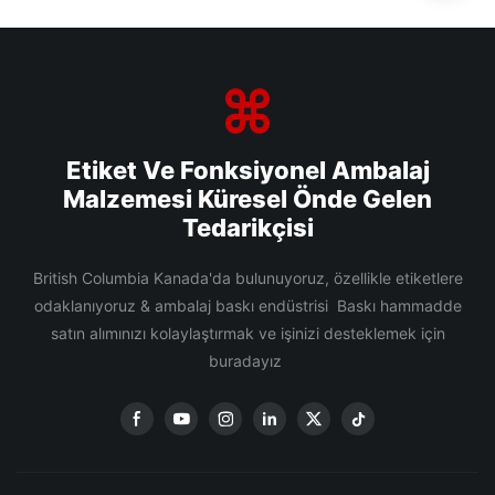
Etiket Ve Fonksiyonel Ambalaj
Malzemesi Küresel Önde Gelen
Tedarikçisi
British Columbia Kanada'da bulunuyoruz, özellikle etiketlere
odaklanıyoruz & ambalaj baskı endüstrisi Baskı hammadde
satın alımınızı kolaylaştırmak ve işinizi desteklemek için
buradayız