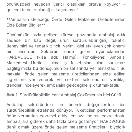
önümüzdeki heyecan verici olasılıkları ortaya koyuyor –
gelecekte neler olacağını kaçırmayın!
**Ambalajın Geleceği: Önde Gelen Malzeme Üreticilerinden
Elde Edilen Bilgiler**
Günümüzün hızla gelişen küresel pazarında ambalaj artık
sadece bir kap değil; ürün sürdürülebilirliğini, tüketici
deneyimini ve tedarik zinciri verimliliğini etkileyen çok önemli
bir unsurdur. Sektörün önde gelen oyuncularından
HARDVOGUE (kısa adı: Haimu), Fonksiyonel Ambalaj
Malzemesi Üreticisi olma iş felsefesine olan sarsılmaz
bağlılığımızla bu dönüşümün ön saflarında yer almaktadır. Bu
makale, önde gelen malzeme üreticilerinden elde edilen
içgörülere yer vererek ve sektörü şekillendiren yenilikçi
trendleri inceleyerek ambalajın geleceğine ışık tutmaktadır.
### 1. Sürdürülebilirlik: Yeni Ambalaj Çözümlerinin İtici Gücü
Ambalaj sektöründeki en önemli değişimlerden biri
sürdürülebilirlik etrafında dönüyor. Tüketiciler, performanstan
ödün vermeden çevresel etkiyi en aza indiren çevre dostu
ambalajlara giderek daha fazla talep gösteriyor. HARDVOGUE
dahil olmak üzere önde gelen malzeme üreticileri, biyolojik