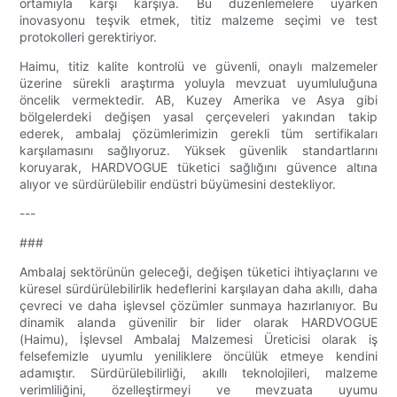
ortamıyla karşı karşıya. Bu düzenlemelere uyarken
inovasyonu teşvik etmek, titiz malzeme seçimi ve test
protokolleri gerektiriyor.
Haimu, titiz kalite kontrolü ve güvenli, onaylı malzemeler
üzerine sürekli araştırma yoluyla mevzuat uyumluluğuna
öncelik vermektedir. AB, Kuzey Amerika ve Asya gibi
bölgelerdeki değişen yasal çerçeveleri yakından takip
ederek, ambalaj çözümlerimizin gerekli tüm sertifikaları
karşılamasını sağlıyoruz. Yüksek güvenlik standartlarını
koruyarak, HARDVOGUE tüketici sağlığını güvence altına
alıyor ve sürdürülebilir endüstri büyümesini destekliyor.
---
###
Ambalaj sektörünün geleceği, değişen tüketici ihtiyaçlarını ve
küresel sürdürülebilirlik hedeflerini karşılayan daha akıllı, daha
çevreci ve daha işlevsel çözümler sunmaya hazırlanıyor. Bu
dinamik alanda güvenilir bir lider olarak HARDVOGUE
(Haimu), İşlevsel Ambalaj Malzemesi Üreticisi olarak iş
felsefemizle uyumlu yeniliklere öncülük etmeye kendini
adamıştır. Sürdürülebilirliği, akıllı teknolojileri, malzeme
verimliliğini, özelleştirmeyi ve mevzuata uyumu