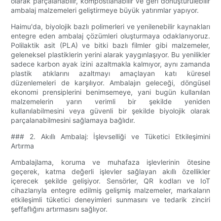
olarak parçalanabilir, kompostlanabilir ve geri dönüştürülebilir
ambalaj malzemeleri geliştirmeye büyük yatırımlar yapıyor.
Haimu'da, biyolojik bazlı polimerleri ve yenilenebilir kaynakları
entegre eden ambalaj çözümleri oluşturmaya odaklanıyoruz.
Polilaktik asit (PLA) ve bitki bazlı filmler gibi malzemeler,
geleneksel plastiklerin yerini alarak yaygınlaşıyor. Bu yenilikler
sadece karbon ayak izini azaltmakla kalmıyor, aynı zamanda
plastik atıklarını azaltmayı amaçlayan katı küresel
düzenlemeleri de karşılıyor. Ambalajın geleceği, döngüsel
ekonomi prensiplerini benimsemeye, yani bugün kullanılan
malzemelerin yarın verimli bir şekilde yeniden
kullanılabilmesini veya güvenli bir şekilde biyolojik olarak
parçalanabilmesini sağlamaya bağlıdır.
### 2. Akıllı Ambalaj: İşlevselliği ve Tüketici Etkileşimini
Artırma
Ambalajlama, koruma ve muhafaza işlevlerinin ötesine
geçerek, katma değerli işlevler sağlayan akıllı özellikler
içerecek şekilde gelişiyor. Sensörler, QR kodları ve IoT
cihazlarıyla entegre edilmiş gelişmiş malzemeler, markaların
etkileşimli tüketici deneyimleri sunmasını ve tedarik zinciri
şeffaflığını artırmasını sağlıyor.