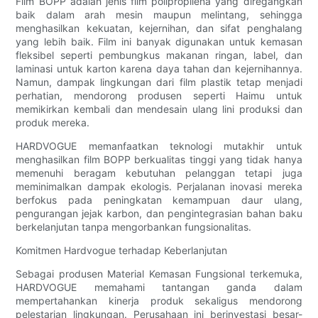
Film BOPP adalah jenis film polipropilena yang diregangkan
baik dalam arah mesin maupun melintang, sehingga
menghasilkan kekuatan, kejernihan, dan sifat penghalang
yang lebih baik. Film ini banyak digunakan untuk kemasan
fleksibel seperti pembungkus makanan ringan, label, dan
laminasi untuk karton karena daya tahan dan kejernihannya.
Namun, dampak lingkungan dari film plastik tetap menjadi
perhatian, mendorong produsen seperti Haimu untuk
memikirkan kembali dan mendesain ulang lini produksi dan
produk mereka.
HARDVOGUE memanfaatkan teknologi mutakhir untuk
menghasilkan film BOPP berkualitas tinggi yang tidak hanya
memenuhi beragam kebutuhan pelanggan tetapi juga
meminimalkan dampak ekologis. Perjalanan inovasi mereka
berfokus pada peningkatan kemampuan daur ulang,
pengurangan jejak karbon, dan pengintegrasian bahan baku
berkelanjutan tanpa mengorbankan fungsionalitas.
Komitmen Hardvogue terhadap Keberlanjutan
Sebagai produsen Material Kemasan Fungsional terkemuka,
HARDVOGUE memahami tantangan ganda dalam
mempertahankan kinerja produk sekaligus mendorong
pelestarian lingkungan. Perusahaan ini berinvestasi besar-