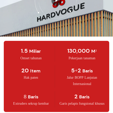
1.5
130,000
Miliar
M²
Omset tahunan
Pekerjaan tanaman
20
5+2
Item
Baris
Hak paten
Jalur BOPP Lanjutan
Internasional
8
2
Baris
Baris
Extruders sekrup kembar
Garis pelapis fungsional khusus