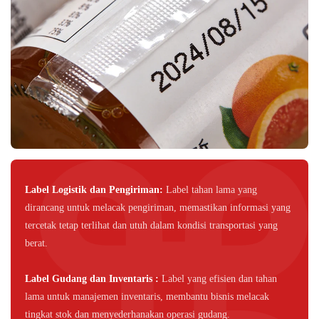
Label Logistik dan Pengiriman:
Label tahan lama yang
dirancang untuk melacak pengiriman, memastikan informasi yang
tercetak tetap terlihat dan utuh dalam kondisi transportasi yang
berat.
Label Gudang dan Inventaris
:
Label yang efisien dan tahan
lama untuk manajemen inventaris, membantu bisnis melacak
tingkat stok dan menyederhanakan operasi gudang.