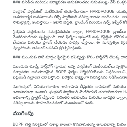
### పనితీరు మరియు పర్యావరణ అనుకూలతను సమతుల్యం చేసే ఫంక్షనల్ ప
ఫంక్షనల్ ప్యాకేజింగ్ మెటీరియల్ తయారీదారుగా HARDVOGUE యొక్క ప్రధ
ఆచరణాత్మక అవసరాలను తీర్చే ప్యాకేజింగ్ పరిష్కారాలను అందించడం. వ
సామర్థ్యాన్ని అందిస్తాయి - ఆహార భద్రత, బ్రాండింగ్ మరియు షెల్ఫ్ అప్పీల
స్థిరమైన పద్ధతులను సమగ్రపరచడం ద్వారా, HARDVOGUE బ్రాండ్‌లు 
మెటీరియల్‌లను సృష్టిస్తుంది. వారి ఫిల్మ్‌లు ఇప్పటికే ఉన్న రీసైక్లి
చేయడం మరియు ప్రాసెస్ చేయడం సాధ్యం చేస్తాయి. ఈ మనస్తత్వం కస
వ్యూహాలను అవలంబించమని ప్రోత్సహిస్తుంది.
### ముందుకు సాగే మార్గం: స్థిరమైన భవిష్యత్తు కోసం హార్డ్‌వోగ్ యొక్క దార
ముందుకు చూస్తే, హార్డ్‌వోగ్ (హైము) అన్ని ప్యాకేజింగ్ మెటీరియల్‌లు వృత్
పర్యావరణ అనుకూలమైన BOPP ఫిల్మ్‌ల పోర్ట్‌ఫోలియోను విస్తరించాలని,
పెట్టుబడి పెట్టాలని యోచిస్తోంది. పరిశ్రమ వ్యాప్తంగా పరివర్తనను నడిపించ
ముగింపులో, వినియోగదారుల అవగాహన తీవ్రతరం కావడంతో మరియు నియ
ఉదాహరణగా ఉండాలి. ఫంక్షనల్ ప్యాకేజింగ్ మెటీరియల్ తయారీదారుగా
అవకాశాన్ని హైలైట్ చేస్తుంది. నిరంతర ఆవిష్కరణ మరియు బాధ్యత ద్వారా, హ
పరిష్కారాలను రూపొందించడంలో ముందంజలో ఉంది.
ముగింపు
BOPP చిత్ర పరిశ్రమలో దశాబ్ద కాలంగా కొనసాగుతున్న అనుభవాన్ని మనం ప