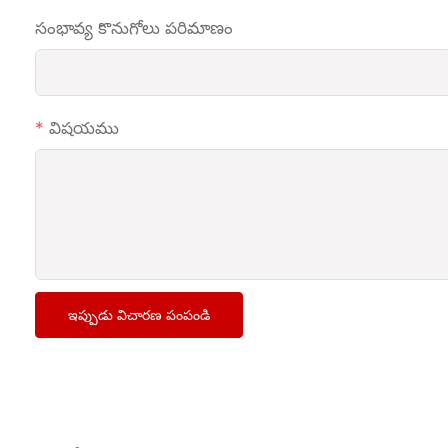
సంభావ్య కొనుగోలు పరిమాణం
విషయము
ఇప్పుడు విచారణ పంపండి