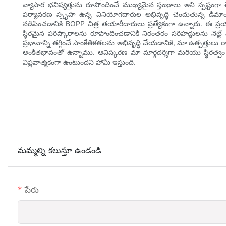
వ్యాపార భవిష్యత్తును రూపొందించే ముఖ్యమైన స్తంభాలు అని స్పష్టం
పర్యావరణ స్పృహ ఉన్న వినియోగదారుల అభివృద్ధి చెందుతున్న డిమాండ
నడిపించడానికి BOPP చిత్ర తయారీదారులు ప్రత్యేకంగా ఉన్నారు. ఈ ప్రయ
స్థిరమైన పరిష్కారాలను రూపొందించడానికి నిరంతరం సరిహద్దులను నెట్
ప్రభావాన్ని తగ్గించే సాంకేతికతలను అభివృద్ధి చేయడానికి, మా ఉత్పత్త
అంకితభావంతో ఉన్నాము. ఆవిష్కరణ మా మార్గదర్శిగా మరియు స్థిరత్వం
విప్లవాత్మకంగా ఉంటుందని హామీ ఇస్తుంది.
మమ్మల్ని కలుస్తూ ఉండండి
పేరు