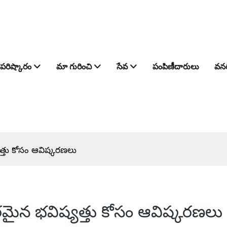
పరిష్కారం
మా గురించి
సేవ
పంపిణీదారులు
వన
యత్తు కోసం ఆవిష్కరణలు
ిరమైన భవిష్యత్తు కోసం ఆవిష్కరణలు