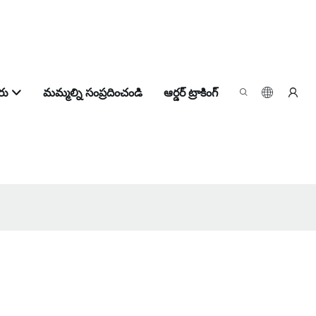
రు
మమ్మల్ని సంప్రదించండి
ఆర్డర్ ట్రాకింగ్