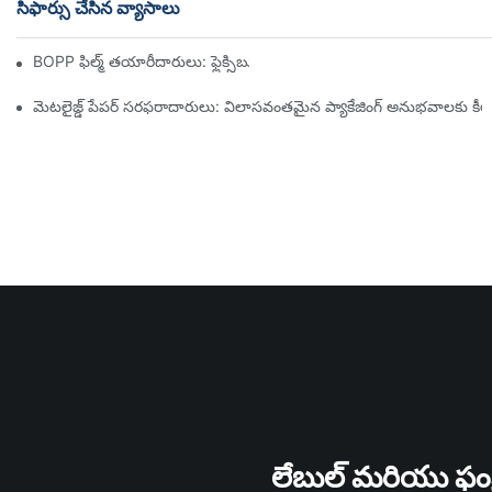
సిఫార్సు చేసిన వ్యాసాలు
BOPP ఫిల్మ్ తయారీదారులు: ఫ్లెక్సిబుల్ ప్యాకేజింగ్ యొక్క వెన్నెముక
మెటలైజ్డ్ పేపర్ సరఫరాదారులు: విలాసవంతమైన ప్యాకేజింగ్ అనుభవాలకు కీ
లేబుల్ మరియు ఫంక్