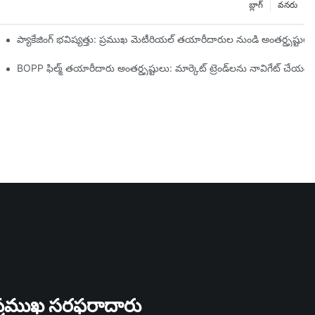
బ్లాగ్
వనరు
నారు
ప్యాకేజింగ్ భవిష్యత్తు: ప్రముఖ మెటీరియల్ తయారీదారుల నుండి అంతర్దృష్టులు
్యం
BOPP ఫిల్మ్ తయారీదారు అంతర్దృష్టులు: మార్కెట్ ట్రెండ్‌లను నావిగేట్ చేయడ
్ ప్రముఖ సరఫరాదారు