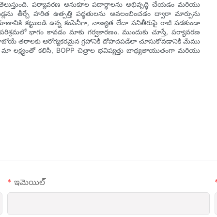
గా తెలుస్తుంది. పర్యావరణ అనుకూల పదార్థాలను అభివృద్ధి చేయడం మరియు
్లను తీర్చే హరిత ఉత్పత్తి పద్ధతులను అవలంబించడం ద్వారా మార్పును
ాణానికి కట్టుబడి ఉన్న కంపెనీగా, నాణ్యత లేదా పనితీరుపై రాజీ పడకుండా
టే పరిశ్రమలో భాగం కావడం మాకు గర్వకారణం. ముందుకు చూస్తే, పర్యావరణ
ులు రాబోయే తరాలకు ఆరోగ్యకరమైన గ్రహానికి దోహదపడేలా చూసుకోవడానికి మేము
 మా లక్ష్యంతో కలిసి, BOPP చిత్రాల భవిష్యత్తు బాధ్యతాయుతంగా మరియు
ఇమెయిల్