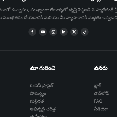
ాలో ఉన్నాము, ముఖ్యంగా లేబుళ్ళలో దృష్టి పెట్టండి & ప్యాకేజింగ్ ప్రి
ను సులభతరం చేయడానికి మరియు మీ వ్యాపారానికి మద్దతు ఇవ్వడా
మా గురించి
వనరు
కంపెనీ ప్రొఫైల్
బ్లాగ్
సామర్ధ్యం
డౌన్‌లోడ్
సుస్థిరత
FAQ
అభివృద్ధి చరిత్ర
వీడియో
ధృవీకరణ