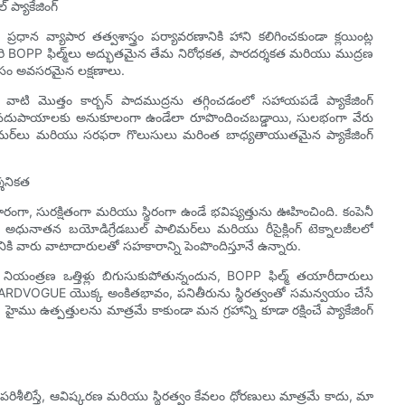
్యాకేజింగ్
ాన వ్యాపార తత్వశాస్త్రం పర్యావరణానికి హాని కలిగించకుండా క్లయింట్ల
ారి BOPP ఫిల్మ్‌లు అద్భుతమైన తేమ నిరోధకత, పారదర్శకత మరియు ముద్రణ
్ కోసం అవసరమైన లక్షణాలు.
వాటి మొత్తం కార్బన్ పాదముద్రను తగ్గించడంలో సహాయపడే ప్యాకేజింగ్
ంగ్ మౌలిక సదుపాయాలకు అనుకూలంగా ఉండేలా రూపొందించబడ్డాయి, సులభంగా వేరు
్టమర్‌లు మరియు సరఫరా గొలుసులు మరింత బాధ్యతాయుతమైన ప్యాకేజింగ్
్శనికత
తాకారంగా, సురక్షితంగా మరియు స్థిరంగా ఉండే భవిష్యత్తును ఊహించింది. కంపెనీ
 అధునాతన బయోడిగ్రేడబుల్ పాలిమర్‌లు మరియు రీసైక్లింగ్ టెక్నాలజీలలో
డానికి వారు వాటాదారులతో సహకారాన్ని పెంపొందిస్తూనే ఉన్నారు.
ంత్రణ ఒత్తిళ్లు బిగుసుకుపోతున్నందున, BOPP ఫిల్మ్ తయారీదారులు
 HARDVOGUE యొక్క అంకితభావం, పనితీరును స్థిరత్వంతో సమన్వయం చేసే
ైము ఉత్పత్తులను మాత్రమే కాకుండా మన గ్రహాన్ని కూడా రక్షించే ప్యాకేజింగ్
రిశీలిస్తే, ఆవిష్కరణ మరియు స్థిరత్వం కేవలం ధోరణులు మాత్రమే కాదు, మా