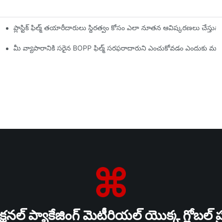
ప్లాస్టిక్ ఫిల్మ్ తయారీదారులు స్థిరత్వం కోసం ఎలా నూతన ఆవిష్కరణలు చేస్తున్
లకం
మీ వ్యాపారానికి సరైన BOPP ఫిల్మ్ సరఫరాదారుని ఎంచుకోవడం ఎందుకు ముఖ
షనల్ ప్యాకేజింగ్ మెటీరియల్ యొక్క గ్లోబల