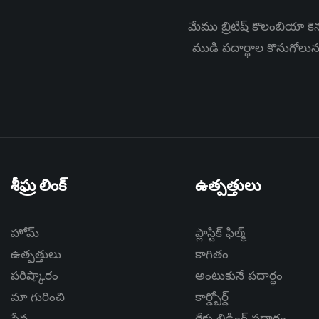
మేము బ్రిటిష్ కొలంబియా కెనడ
ముడి పదార్థాల కొనుగోలు
శీఘ్ర లింక్
ఉత్పత్తులు
హోమ్
ప్లాస్టిక్ ఫిల్మ్
ఉత్పత్తులు
కాగితం
పరిష్కారం
అంటుకునే పదార్థం
మా గురించి
కార్డ్బోర్డ్
సేవ
రేకు లిడింగ్ పదార్థం