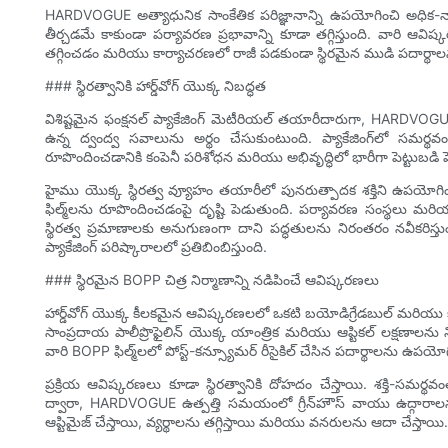
HARDVOGUE అత్యాధునిక సాంకేతిక పరిజ్ఞానాన్ని ఉపయోగించి అధిక-నాణ్
తీర్చడమే కాకుండా పర్యావరణ ప్రభావాన్ని కూడా తగ్గిస్తుంది. వారి 
తగ్గించడం మరియు కార్యాచరణలో రాజీ పడకుండా స్థిరమైన ముడి పదార్థాల
### స్థిరత్వానికి హార్డ్‌వోగ్ యొక్క నిబద్ధత
విశిష్టమైన ఫంక్షనల్ ప్యాకేజింగ్ మెటీరియల్ తయారీదారుగా, HARDVOGUE
ఉన్న ద్వంద్వ సవాలును అర్థం చేసుకుంటుంది. ప్యాకేజింగ్‌లో సమర
రూపొందించడానికి కంపెనీ పరిశోధన మరియు అభివృద్ధిలో భారీగా పెట్టుబడి 
హైము యొక్క స్థిరత్వ వ్యూహం తయారీలో పునరుత్పాదక శక్తిని ఉపయోగిం
ఫిల్మ్‌లను రూపొందించడంపై దృష్టి పెడుతుంది. పర్యావరణ సంస్థలు
స్థిరత్వ ప్రమాణాలకు అనుగుణంగా దాని పద్ధతులను నిరంతరం నవీకరిస్
ప్యాకేజింగ్ పరిష్కారాలలో ప్రతిబింబిస్తుంది.
### స్థిరమైన BOPP చిత్ర నిర్మాణాన్ని నడిపించే ఆవిష్కరణలు
హార్డ్‌వోగ్ యొక్క కీలకమైన ఆవిష్కరణలలో ఒకటి బయోడిగ్రేడబుల్ మరియు క
సాంప్రదాయ పాలీప్రొఫైలిన్ యొక్క యాంత్రిక మరియు ఆప్టికల్ లక్షణాలను న
వారి BOPP ఫిల్మ్‌లలో పోస్ట్-కన్స్యూమర్ రీసైకిల్ చేసిన పదార్థాలను ఉపయ
ప్రక్రియ ఆవిష్కరణలు కూడా స్థిరత్వానికి దోహదం చేస్తాయి. శక్తి-స
ద్వారా, HARDVOGUE ఉత్పత్తి సమయంలో గ్రీన్‌హౌస్ వాయు ఉద్గారాలను తగ్
ఆప్టిమైజ్ చేస్తాయి, వ్యర్థాలను తగ్గిస్తాయి మరియు వనరులను ఆదా చేస్తాయి.