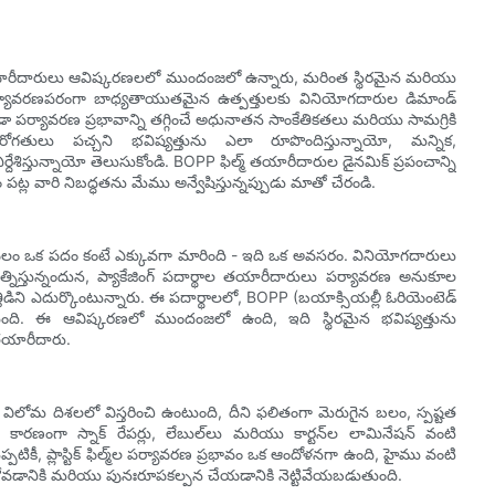
్మ్ తయారీదారులు ఆవిష్కరణలలో ముందంజలో ఉన్నారు, మరింత స్థిరమైన మరియు
 పర్యావరణపరంగా బాధ్యతాయుతమైన ఉత్పత్తులకు వినియోగదారుల డిమాండ్
 పర్యావరణ ప్రభావాన్ని తగ్గించే అధునాతన సాంకేతికతలు మరియు సామగ్రికి
రోగతులు పచ్చని భవిష్యత్తును ఎలా రూపొందిస్తున్నాయో, మన్నిక,
ేశిస్తున్నాయో తెలుసుకోండి. BOPP ఫిల్మ్ తయారీదారుల డైనమిక్ ప్రపంచాన్ని
పట్ల వారి నిబద్ధతను మేము అన్వేషిస్తున్నప్పుడు మాతో చేరండి.
నేది కేవలం ఒక పదం కంటే ఎక్కువగా మారింది - ఇది ఒక అవసరం. వినియోగదారులు
నిస్తున్నందున, ప్యాకేజింగ్ పదార్థాల తయారీదారులు పర్యావరణ అనుకూల
్తిడిని ఎదుర్కొంటున్నారు. ఈ పదార్థాలలో, BOPP (బయాక్సియల్లీ ఓరియెంటెడ్
స్తుంది. ఈ ఆవిష్కరణలో ముందంజలో ఉంది, ఇది స్థిరమైన భవిష్యత్తును
 తయారీదారు.
ు విలోమ దిశలలో విస్తరించి ఉంటుంది, దీని ఫలితంగా మెరుగైన బలం, స్పష్టత
రణంగా స్నాక్ రేపర్లు, లేబుల్‌లు మరియు కార్టన్‌ల లామినేషన్ వంటి
పటికీ, ప్లాస్టిక్ ఫిల్మ్‌ల పర్యావరణ ప్రభావం ఒక ఆందోళనగా ఉంది, హైము వంటి
ోవడానికి మరియు పునఃరూపకల్పన చేయడానికి నెట్టివేయబడుతుంది.