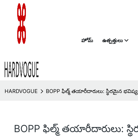
హోమ్
ఉత్పత్తులు
HARDVOGUE
BOPP ఫిల్మ్ తయారీదారులు: స్థిరమైన భవిష్
BOPP ఫిల్మ్ తయారీదారులు: స్థ