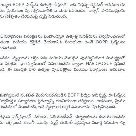
యత BOPP ఫిల్మ్‌ను ఉత్పత్తి చేస్తుంది, ఇది విభిన్న కస్టమర్ అవసరాలను
ఆవిష్కరణ ప్రయాణం పునర్వినియోగతను మెరుగుపరచడం, కార్బన్ పాదముద్రలను
ను ఏకీకృతం చేయడంపై దృష్టి పెడుతుంది.
 పర్యావరణ పరిరక్షణను పెంపొందిస్తూ ఉత్పత్తి పనితీరును నిర్వహించడంలో
్థవంతంగా మరియు రీసైకిల్ చేయడానికి సులభంగా ఉండే BOPP ఫిల్మ్‌లను
పెడుతుంది.
చడం, వ్యర్థాలను తగ్గించడం మరియు మెరుగైన పునర్వినియోగ సామర్థ్యంతో
 మరియు పరిశ్రమ భాగస్వాములతో సహకరించడం ద్వారా, HARDVOGUE ప్రపంచ
తుంది. ఈ నిబద్ధత వారి ఉత్పత్తి ధృవపత్రాలు మరియు పర్యావరణ అనుకూల
ంపోస్టబుల్ సంకలిత-మెరుగుపరచబడిన BOPP ఫిల్మ్‌ల అభివృద్ధి. ఈ ఫిల్మ్‌లు
ిర్వహిస్తూ పర్యావరణ స్థిరత్వాన్ని గణనీయంగా తగ్గిస్తాయి. అదనంగా, హైము
ోగించడంలో ముందుంది, ఇది వృత్తాకార ఆర్థిక నమూనాను ప్రోత్సహిస్తుంది.
మర్థవంతమైన ఎక్స్‌ట్రూషన్ మరియు ఓరియంటేషన్ టెక్నాలజీలను ఉపయోగించడం
గిస్తుంది. కంపెనీ యొక్క స్మార్ట్ తయారీ వ్యవస్థలు పదార్థ వినియోగాన్ని