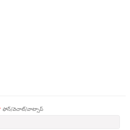
ఫోన్/వెచాట్/వాట్సాప్