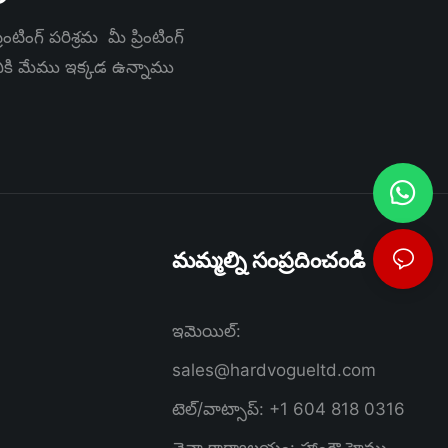
ంటింగ్ పరిశ్రమ మీ ప్రింటింగ్
నికి మేము ఇక్కడ ఉన్నాము
మమ్మల్ని సంప్రదించండి
ఇమెయిల్:
sales@hardvogueltd.com
టెల్/వాట్సాప్: +1 604 818 0316
చైనా కార్యాలయం: హాంగ్జౌ హైము