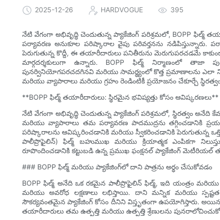
2025-12-26
HARDVOGUE
395
నేటి వేగంగా అభివృద్ధి చెందుతున్న ప్యాకేజింగ్ పరిశ్రమలో, BOPP ఫిల
పర్యావరణ అనుకూల పరిష్కారాల వైపు పరివర్తనను నడిపిస్తున్నారు.
పెరుగుతున్న కొద్దీ, ఈ తయారీదారులు పనితీరును మెరుగుపరచడమే కాకుండా
మార్గదర్శకులుగా ఉన్నారు. BOPP ఫిల్మ్ నిర్మాణంలో తాజా పు
పునర్వినియోగపరచదగినవి మరియు సామర్థ్యంలో కొత్త ప్రమాణాలను ఎలా నిర్ద
మరియు వ్యాపారాలు మరియు గ్రహం రెండింటికీ ప్రయోజనం చేకూర్చే స్థిరత్వం 
**BOPP ఫిల్మ్ తయారీదారులు: స్థిరమైన భవిష్యత్తు కోసం ఆవిష్కరణలు**
నేటి వేగంగా అభివృద్ధి చెందుతున్న ప్యాకేజింగ్ పరిశ్రమలో, స్థిరత్వం అ
మరియు వ్యాపారాలు తమ పర్యావరణ పాదముద్రను తగ్గించడానికి ప్రయత్
పరిష్కారాలను ఆవిష్కరించడానికి మరియు స్వీకరించడానికి పెరుగుతున్న ఒత
పాలీప్రొఫైలిన్) ఫిల్మ్ బహుముఖ మరియు క్రియాత్మక ఎంపికగా నిలు
రూపొందించడానికి కట్టుబడి ఉన్న ప్రముఖ ఫంక్షనల్ ప్యాకేజింగ్ మెటీరియల్
### BOPP ఫిల్మ్ మరియు ప్యాకేజింగ్‌లో దాని పాత్రను అర్థం చేసుకోవడం
BOPP ఫిల్మ్ అనేది ఒక రకమైన పాలీప్రొఫైలిన్ ఫిల్మ్, ఇది యంత్రం మరియ
మరియు అవరోధ లక్షణాలు లభిస్తాయి. దాని మన్నిక మరియు స్పష్టత కా
సౌకర్యవంతమైన ప్యాకేజింగ్ కోసం దీనిని విస్తృతంగా ఉపయోగిస్తారు. అయినప్
తయారీదారులు తమ ఉత్పత్తి మరియు ఉత్పత్తి శ్రేణులను పునరాలోచించుక