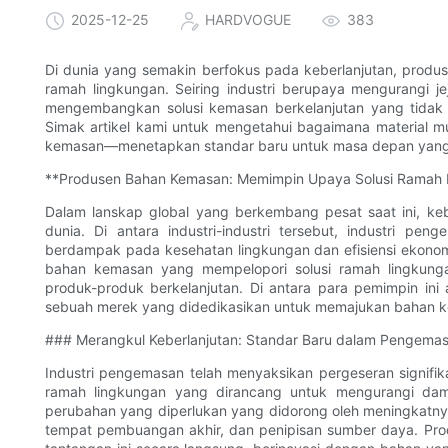
2025-12-25
HARDVOGUE
383
Di dunia yang semakin berfokus pada keberlanjutan, produ
ramah lingkungan. Seiring industri berupaya mengurangi 
mengembangkan solusi kemasan berkelanjutan yang tidak h
Simak artikel kami untuk mengetahui bagaimana material 
kemasan—menetapkan standar baru untuk masa depan yang le
**Produsen Bahan Kemasan: Memimpin Upaya Solusi Ramah 
Dalam lanskap global yang berkembang pesat saat ini, kebe
dunia. Di antara industri-industri tersebut, industri p
berdampak pada kesehatan lingkungan dan efisiensi ekonomi
bahan kemasan yang mempelopori solusi ramah lingkung
produk-produk berkelanjutan. Di antara para pemimpin ini
sebuah merek yang didedikasikan untuk memajukan bahan k
### Merangkul Keberlanjutan: Standar Baru dalam Pengema
Industri pengemasan telah menyaksikan pergeseran signifika
ramah lingkungan yang dirancang untuk mengurangi damp
perubahan yang diperlukan yang didorong oleh meningkatny
tempat pembuangan akhir, dan penipisan sumber daya. P