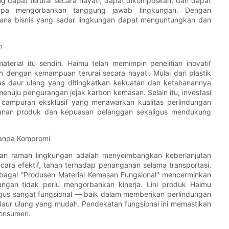
ng dapat terurai secara hayati, dapat dikomposkan, dan dapat
anpa mengorbankan tanggung jawab lingkungan. Dengan
mana bisnis yang sadar lingkungan dapat menguntungkan dan
n
terial itu sendiri. Haimu telah memimpin penelitian inovatif
 dengan kemampuan terurai secara hayati. Mulai dari plastik
tas daur ulang yang ditingkatkan kekuatan dan ketahanannya
menuju pengurangan jejak karbon kemasan. Selain itu, investasi
campuran eksklusif yang menawarkan kualitas perlindungan
manan produk dan kepuasan pelanggan sekaligus mendukung
Tanpa Kompromi
san ramah lingkungan adalah menyeimbangkan keberlanjutan
cara efektif, tahan terhadap penanganan selama transportasi,
bagai “Produsen Material Kemasan Fungsional” mencerminkan
ngan tidak perlu mengorbankan kinerja. Lini produk Haimu
gus sangat fungsional — baik dalam memberikan perlindungan
r ulang yang mudah. ​​Pendekatan fungsional ini memastikan
konsumen.