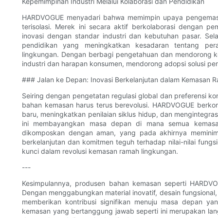
Kepemimpinan Industri Melalui Kolaborasi dan Pendidikan
HARDVOGUE menyadari bahwa memimpin upaya pengemasan
terisolasi. Merek ini secara aktif berkolaborasi dengan
inovasi dengan standar industri dan kebutuhan pasar. Sel
pendidikan yang meningkatkan kesadaran tentang pe
lingkungan. Dengan berbagi pengetahuan dan mendorong
industri dan harapan konsumen, mendorong adopsi solusi pe
### Jalan ke Depan: Inovasi Berkelanjutan dalam Kemasan 
Seiring dengan pengetatan regulasi global dan preferensi
bahan kemasan harus terus berevolusi. HARDVOGUE berkom
baru, meningkatkan penilaian siklus hidup, dan mengintegras
ini membayangkan masa depan di mana semua kemasan 
dikomposkan dengan aman, yang pada akhirnya meminima
berkelanjutan dan komitmen teguh terhadap nilai-nilai fung
kunci dalam revolusi kemasan ramah lingkungan.
---
Kesimpulannya, produsen bahan kemasan seperti HARDVO
Dengan menggabungkan material inovatif, desain fungsional, k
memberikan kontribusi signifikan menuju masa depan yang
kemasan yang bertanggung jawab seperti ini merupakan la