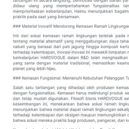
tantangan ini secara langsung, berinovasi dengan bahan ya
didaur ulang yang mempertahankan fungsionalitas t
memprioritaskan keberlanjutan, Haimu menunjukkan bagai
praktis pada saat yang bersamaan.
### Material Inovatif Mendorong Kemasan Ramah Lingkunga
Inti dari solusi kemasan ramah lingkungan terletak pada ma
tentang material alternatif yang menggabungkan daya tahan
nabati yang berasal dari pati jagung hingga komposit ker
terhadap kelembapan, inovasi-inovasi ini mewakili lompatan 
berkelanjutan HARDVOGUE dalam R&D telah menghasilkan 
yang sama dengan material tradisional, memastikan kea
planet yang lebih hijau.
### Kemasan Fungsional: Memenuhi Kebutuhan Pelanggan 
Salah satu tantangan yang dihadapi oleh produsen kema
dengan fungsionalitas. Kemasan harus melindungi produk se
dan tetap mudah digunakan. Filosofi bisnis HARDVOGUE se
keseimbangan ini, menekankan bahwa solusi ramah lingku
menunjukkan bahwa material dapat ramah lingkungan sekali
terhadap kelembapan dan oksigen maupun memungkinkan dau
bahwa solusi mereka praktis bagi produsen, pengecer, dan 