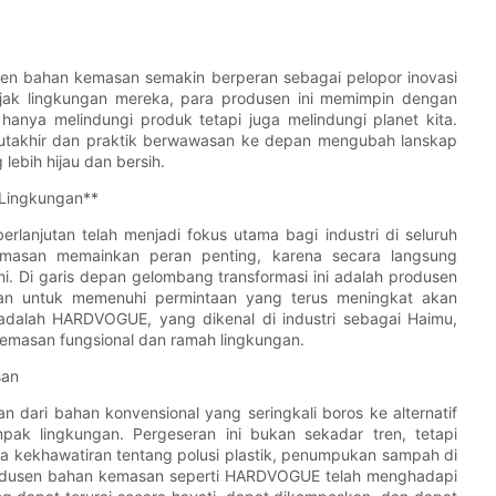
sen bahan kemasan semakin berperan sebagai pelopor inovasi
jejak lingkungan mereka, para produsen ini memimpin dengan
anya melindungi produk tetapi juga melindungi planet kita.
mutakhir dan praktik berwawasan ke depan mengubah lanskap
bih hijau dan bersih.
Lingkungan**
rlanjutan telah menjadi fokus utama bagi industri di seluruh
engemasan memainkan peran penting, karena secara langsung
. Di garis depan gelombang transformasi ini adalah produsen
an untuk memenuhi permintaan yang terus meningkat akan
 adalah HARDVOGUE, yang dikenal di industri sebagai Haimu,
emasan fungsional dan ramah lingkungan.
san
n dari bahan konvensional yang seringkali boros ke alternatif
ak lingkungan. Pergeseran ini bukan sekadar tren, tetapi
a kekhawatiran tentang polusi plastik, penumpukan sampah di
rodusen bahan kemasan seperti HARDVOGUE telah menghadapi