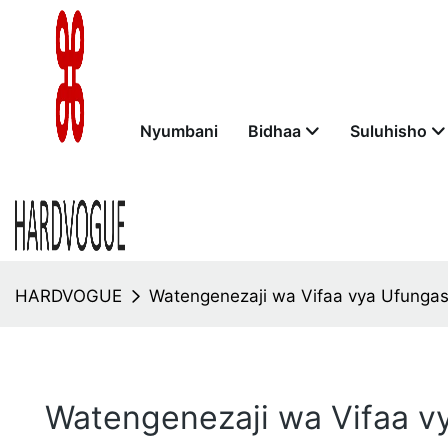
Nyumbani
Bidhaa
Suluhisho
HARDVOGUE
Watengenezaji wa Vifaa vya Ufungash
Watengenezaji wa Vifaa vy