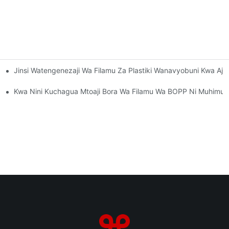
Jinsi Watengenezaji Wa Filamu Za Plastiki Wanavyobuni Kwa Ajil
haji Unaonyumbulika
haji Wa Anasa
Kwa Nini Kuchagua Mtoaji Bora Wa Filamu Wa BOPP Ni Muhimu 