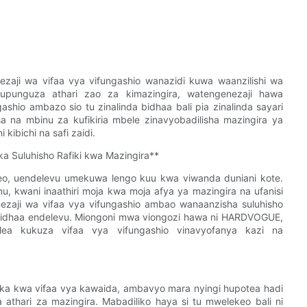
ezaji wa vifaa vya vifungashio wanazidi kuwa waanzilishi wa
 kupunguza athari zao za kimazingira, watengenezaji hawa
hio ambazo sio tu zinalinda bidhaa bali pia zinalinda sayari
asa na mbinu za kufikiria mbele zinavyobadilisha mazingira ya
ibichi na safi zaidi.
a Suluhisho Rafiki kwa Mazingira**
 leo, uendelevu umekuwa lengo kuu kwa viwanda duniani kote.
, kwani inaathiri moja kwa moja afya ya mazingira na ufanisi
nezaji wa vifaa vya vifungashio ambao wanaanzisha suluhisho
ya bidhaa endelevu. Miongoni mwa viongozi hawa ni HARDVOGUE,
tolea kukuza vifaa vya vifungashio vinavyofanya kazi na
ka kwa vifaa vya kawaida, ambavyo mara nyingi hupotea hadi
a athari za mazingira. Mabadiliko haya si tu mwelekeo bali ni