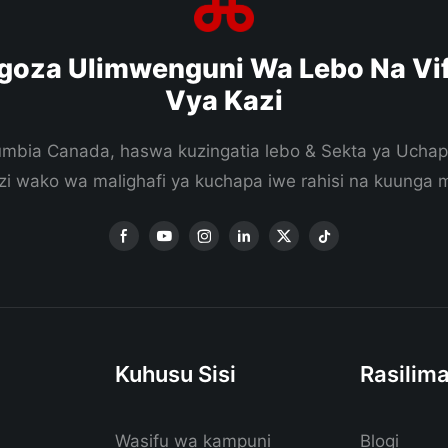
goza Ulimwenguni Wa Lebo Na Vif
Vya Kazi
lumbia Canada, haswa kuzingatia lebo & Sekta ya Uchap
i wako wa malighafi ya kuchapa iwe rahisi na kuunga
Kuhusu Sisi
Rasilima
Wasifu wa kampuni
Blogi