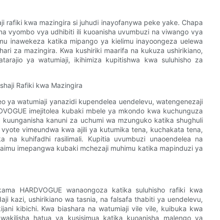
afiki kwa mazingira si juhudi inayofanywa peke yake. Chapa
, na vyombo vya udhibiti ili kuoanisha uvumbuzi na viwango vya
aimu inawekeza katika mipango ya kielimu inayoongeza uelewa
ri za mazingira. Kwa kushiriki maarifa na kukuza ushirikiano,
arajio ya watumiaji, ikihimiza kupitishwa kwa suluhisho za
haji Rafiki kwa Mazingira
eo ya watumiaji yanazidi kupendelea uendelevu, watengenezaji
ARDVOGUE imejitolea kubaki mbele ya mkondo kwa kuchunguza
a kuunganisha kanuni za uchumi wa mzunguko katika shughuli
vyote vimeundwa kwa ajili ya kutumika tena, kuchakata tena,
na kuhifadhi rasilimali. Kupitia uvumbuzi unaoendelea na
a, Haimu imepangwa kubaki mchezaji muhimu katika mapinduzi ya
o kama HARDVOGUE wanaongoza katika suluhisho rafiki kwa
 kazi, ushirikiano wa tasnia, na falsafa thabiti ya uendelevu,
i kibichi. Kwa biashara na watumiaji vile vile, kuibuka kwa
awakilisha hatua ya kusisimua katika kuoanisha malengo ya