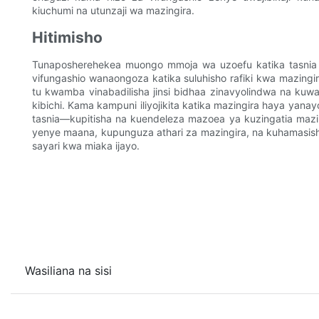
kiuchumi na utunzaji wa mazingira.
Hitimisho
Tunaposherehekea muongo mmoja wa uzoefu katika tasnia 
vifungashio wanaongoza katika suluhisho rafiki kwa mazingi
tu kwamba vinabadilisha jinsi bidhaa zinavyolindwa na kuwas
kibichi. Kama kampuni iliyojikita katika mazingira haya yana
tasnia—kupitisha na kuendeleza mazoea ya kuzingatia mazi
yenye maana, kupunguza athari za mazingira, na kuhamasisha
sayari kwa miaka ijayo.
Wasiliana na sisi