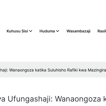
Kuhusu Sisi
Huduma
Wasambazaji
Rasil
aji: Wanaongoza katika Suluhisho Rafiki kwa Mazingir
a Ufungashaji: Wanaongoza ka