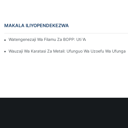
MAKALA ILIYOPENDEKEZWA
Watengenezaji Wa Filamu Za BOPP: Uti Wa Mgongo Wa Ufungas
Wauzaji Wa Karatasi Za Metali: Ufunguo Wa Uzoefu Wa Ufungas