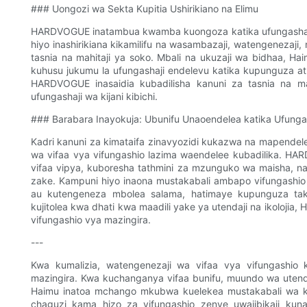
### Uongozi wa Sekta Kupitia Ushirikiano na Elimu
HARDVOGUE inatambua kwamba kuongoza katika ufungashaji r
hiyo inashirikiana kikamilifu na wasambazaji, watengenezaji
tasnia na mahitaji ya soko. Mbali na ukuzaji wa bidhaa, H
kuhusu jukumu la ufungashaji endelevu katika kupunguza atha
HARDVOGUE inasaidia kubadilisha kanuni za tasnia na mat
ufungashaji wa kijani kibichi.
### Barabara Inayokuja: Ubunifu Unaoendelea katika Ufungas
Kadri kanuni za kimataifa zinavyozidi kukazwa na mapendel
wa vifaa vya vifungashio lazima waendelee kubadilika. H
vifaa vipya, kuboresha tathmini za mzunguko wa maisha, n
zake. Kampuni hiyo inaona mustakabali ambapo vifungashio 
au kutengeneza mbolea salama, hatimaye kupunguza taka 
kujitolea kwa dhati kwa maadili yake ya utendaji na ikoloji
vifungashio vya mazingira.
---
Kwa kumalizia, watengenezaji wa vifaa vya vifungashi
mazingira. Kwa kuchanganya vifaa bunifu, muundo wa utendaji
Haimu inatoa mchango mkubwa kuelekea mustakabali wa kijan
chaguzi kama hizo za vifungashio zenye uwajibikaji kun