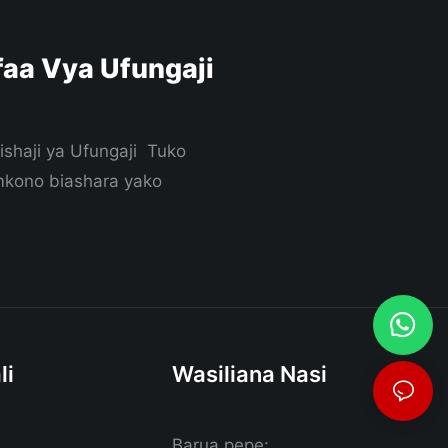
aa Vya Ufungaji
ishaji ya Ufungaji Tuko
 mkono biashara yako
li
Wasiliana Nasi
Barua pepe: