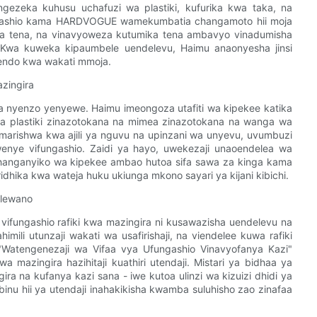
ezeka kuhusu uchafuzi wa plastiki, kufurika kwa taka, na
fungashio kama HARDVOGUE wamekumbatia changamoto hii moja
ka tena, na vinavyoweza kutumika tena ambavyo vinadumisha
a. Kwa kuweka kipaumbele uendelevu, Haimu anaonyesha jinsi
tendo kwa wakati mmoja.
zingira
una nyenzo yenyewe. Haimu imeongoza utafiti wa kipekee katika
a plastiki zinazotokana na mimea zinazotokana na wanga wa
oimarishwa kwa ajili ya nguvu na upinzani wa unyevu, uvumbuzi
enye vifungashio. Zaidi ya hayo, uwekezaji unaoendelea wa
anganyiko wa kipekee ambao hutoa sifa sawa za kinga kama
dhika kwa wateja huku ukiunga mkono sayari ya kijani kibichi.
elewano
ifungashio rafiki kwa mazingira ni kusawazisha uendelevu na
himili utunzaji wakati wa usafirishaji, na viendelee kuwa rafiki
Watengenezaji wa Vifaa vya Ufungashio Vinavyofanya Kazi"
a mazingira hazihitaji kuathiri utendaji. Mistari ya bidhaa ya
a na kufanya kazi sana - iwe kutoa ulinzi wa kizuizi dhidi ya
inu hii ya utendaji inahakikisha kwamba suluhisho zao zinafaa