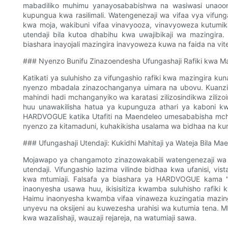
mabadiliko muhimu yanayosababishwa na wasiwasi unaoong
kupungua kwa rasilimali. Watengenezaji wa vifaa vya vi
kwa moja, wakibuni vifaa vinavyooza, vinavyoweza kutumi
utendaji bila kutoa dhabihu kwa uwajibikaji wa mazingir
biashara inayojali mazingira inavyoweza kuwa na faida na vi
### Nyenzo Bunifu Zinazoendesha Ufungashaji Rafiki kwa Ma
Katikati ya suluhisho za vifungashio rafiki kwa mazingira k
nyenzo mbadala zinazochanganya uimara na ubovu. Kuanzi
mahindi hadi mchanganyiko wa karatasi zilizosindikwa ziliz
huu unawakilisha hatua ya kupunguza athari ya kaboni kw
HARDVOGUE katika Utafiti na Maendeleo umesababisha mch
nyenzo za kitamaduni, kuhakikisha usalama wa bidhaa na kuri
### Ufungashaji Utendaji: Kukidhi Mahitaji ya Wateja Bila Ma
Mojawapo ya changamoto zinazowakabili watengenezaji wa v
utendaji. Vifungashio lazima vilinde bidhaa kwa ufanisi, vista
kwa mtumiaji. Falsafa ya biashara ya HARDVOGUE kama "
inaonyesha usawa huu, ikisisitiza kwamba suluhisho rafiki kw
Haimu inaonyesha kwamba vifaa vinaweza kuzingatia mazingir
unyevu na oksijeni au kuwezesha urahisi wa kutumia tena. Mb
kwa wazalishaji, wauzaji rejareja, na watumiaji sawa.