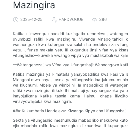
Mazingira
2025-12-25
HARDVOGUE
386
Katika ulimwengu unaozidi kuzingatia uendelevu, watengen
uvumbuzi rafiki kwa mazingira. Viwanda vinapojitahidi
wanaongoza kwa kutengeneza suluhisho endelevu za vifungas
yetu. Jifunze makala yetu ili kugundua jinsi vifaa vya kis
vifungashio—kuweka viwango vipya vya mustakabali wa kijani k
**Watengenezaji wa Vifaa vya Ufungashaji: Wanaongoza katik
Katika mazingira ya kimataifa yanayobadilika kwa kasi ya
Miongoni mwa haya, tasnia ya vifungashio ina jukumu muhimu
wa kiuchumi. Mbele ya wimbi hili la mabadiliko ni watenge
rafiki kwa mazingira ili kukidhi mahitaji yanayoongezeka 
inayojulikana katika tasnia kama Haimu, chapa iliyoji
vinavyowajibika kwa mazingira.
### Kukumbatia Uendelevu: Kiwango Kipya cha Ufungashaji
Sekta ya vifungashio imeshuhudia mabadiliko makubwa kuto
njia mbadala rafiki kwa mazingira zilizoundwa ili kupunguz