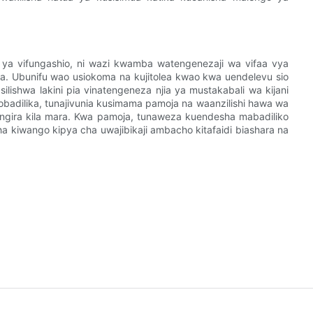
ya vifungashio, ni wazi kwamba watengenezaji wa vifaa vya
ra. Ubunifu wao usiokoma na kujitolea kwao kwa uendelevu sio
ilishwa lakini pia vinatengeneza njia ya mustakabali wa kijani
yobadilika, tunajivunia kusimama pamoja na waanzilishi hawa wa
ngira kila mara. Kwa pamoja, tunaweza kuendesha mabadiliko
 kiwango kipya cha uwajibikaji ambacho kitafaidi biashara na