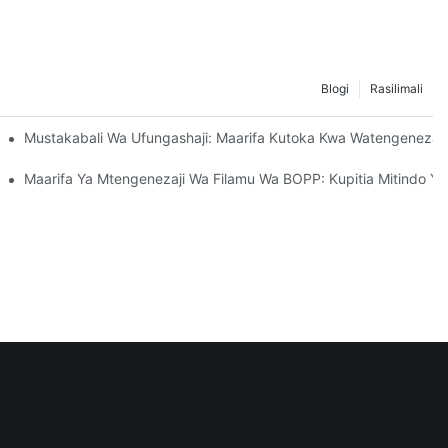
Blogi
Rasilimali
i Ya Uendelevu
Mustakabali Wa Ufungashaji: Maarifa Kutoka Kwa Watengeneza
Kwa Biashara Yako
Maarifa Ya Mtengenezaji Wa Filamu Wa BOPP: Kupitia Mitindo Y