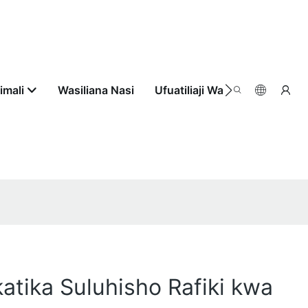
imali
Wasiliana Nasi
Ufuatiliaji Wa Agizo
a
tika Suluhisho Rafiki kwa