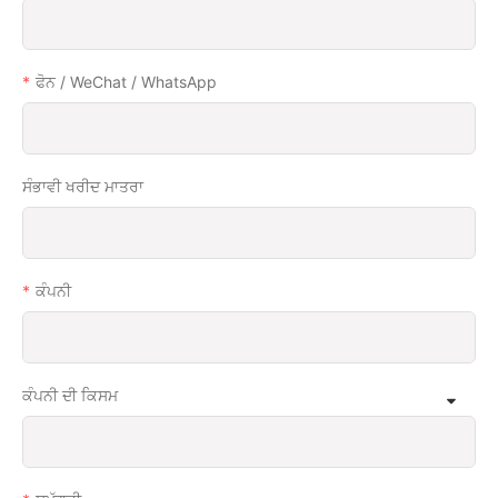
ਫੋਨ / WeChat / WhatsApp
ਸੰਭਾਵੀ ਖਰੀਦ ਮਾਤਰਾ
ਕੰਪਨੀ
ਕੰਪਨੀ ਦੀ ਕਿਸਮ