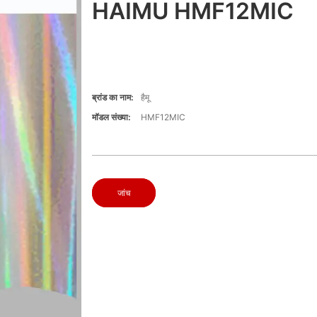
HAIMU HMF12MIC
ब्रांड का नाम:
हैमू
मॉडल संख्या:
HMF12MIC
जांच