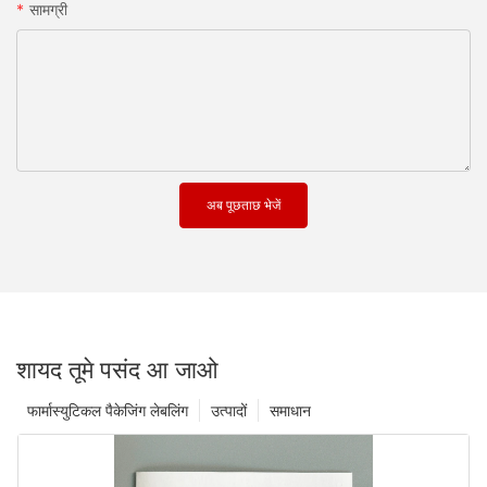
सामग्री
अब पूछताछ भेजें
शायद तूमे पसंद आ जाओ
फार्मास्युटिकल पैकेजिंग लेबलिंग
उत्पादों
समाधान