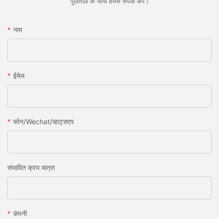
पूछताछ के साथ हमसे संपर्क करें।
नाम
ईमेल
फोन/wechat/व्हाट्सएप
संभावित क्रय मात्रा
कंपनी