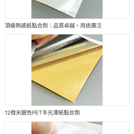
頂級熱感紙黏合劑：品質卓越，用途廣泛
12微米銀色PET半光澤紙黏合劑