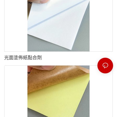
光面塗佈紙黏合劑