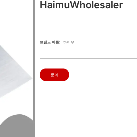
HaimuWholesaler
브랜드 이름:
하이무
문의