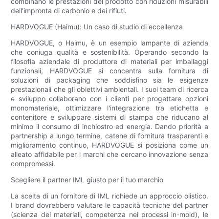
combinano le prestazioni del prodotto con riduzioni misurabili
dell'impronta di carbonio e dei rifiuti.
HARDVOGUE (Haimu): Un caso di studio di eccellenza
HARDVOGUE, o Haimu, è un esempio lampante di azienda
che coniuga qualità e sostenibilità. Operando secondo la
filosofia aziendale di produttore di materiali per imballaggi
funzionali, HARDVOGUE si concentra sulla fornitura di
soluzioni di packaging che soddisfino sia le esigenze
prestazionali che gli obiettivi ambientali. I suoi team di ricerca
e sviluppo collaborano con i clienti per progettare opzioni
monomateriale, ottimizzare l'integrazione tra etichetta e
contenitore e sviluppare sistemi di stampa che riducano al
minimo il consumo di inchiostro ed energia. Dando priorità a
partnership a lungo termine, catene di fornitura trasparenti e
miglioramento continuo, HARDVOGUE si posiziona come un
alleato affidabile per i marchi che cercano innovazione senza
compromessi.
Scegliere il partner IML giusto per il tuo marchio
La scelta di un fornitore di IML richiede un approccio olistico.
I brand dovrebbero valutare le capacità tecniche del partner
(scienza dei materiali, competenza nei processi in-mold), le