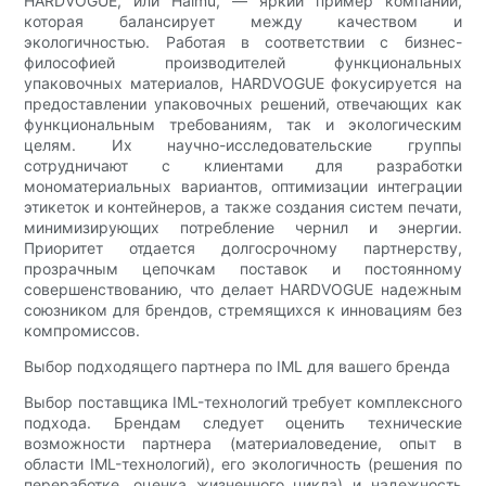
HARDVOGUE, или Haimu, — яркий пример компании,
которая балансирует между качеством и
экологичностью. Работая в соответствии с бизнес-
философией производителей функциональных
упаковочных материалов, HARDVOGUE фокусируется на
предоставлении упаковочных решений, отвечающих как
функциональным требованиям, так и экологическим
целям. Их научно-исследовательские группы
сотрудничают с клиентами для разработки
мономатериальных вариантов, оптимизации интеграции
этикеток и контейнеров, а также создания систем печати,
минимизирующих потребление чернил и энергии.
Приоритет отдается долгосрочному партнерству,
прозрачным цепочкам поставок и постоянному
совершенствованию, что делает HARDVOGUE надежным
союзником для брендов, стремящихся к инновациям без
компромиссов.
Выбор подходящего партнера по IML для вашего бренда
Выбор поставщика IML-технологий требует комплексного
подхода. Брендам следует оценить технические
возможности партнера (материаловедение, опыт в
области IML-технологий), его экологичность (решения по
переработке, оценка жизненного цикла) и надежность