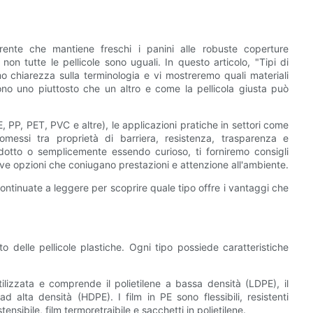
arente che mantiene freschi i panini alle robuste coperture
non tutte le pellicole sono uguali. In questo articolo, "Tipi di
emo chiarezza sulla terminologia e vi mostreremo quali materiali
gono uno piuttosto che un altro e come la pellicola giusta può
PE, PP, PET, PVC e altre), le applicazioni pratiche in settori come
romessi tra proprietà di barriera, resistenza, trasparenza e
odotto o semplicemente essendo curioso, ti forniremo consigli
uove opzioni che coniugano prestazioni e attenzione all'ambiente.
Continuate a leggere per scoprire quale tipo offre i vantaggi che
o delle pellicole plastiche. Ogni tipo possiede caratteristiche
utilizzata e comprende il polietilene a bassa densità (LDPE), il
ad alta densità (HDPE). I film in PE sono flessibili, resistenti
ensibile, film termoretraibile e sacchetti in polietilene.