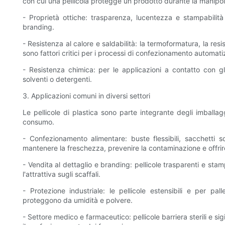
con cui una pellicola protegge un prodotto durante la manipola
- Proprietà ottiche: trasparenza, lucentezza e stampabilità i
branding.
- Resistenza al calore e saldabilità: la termoformatura, la re
sono fattori critici per i processi di confezionamento automati
- Resistenza chimica: per le applicazioni a contatto con gli 
solventi o detergenti.
3. Applicazioni comuni in diversi settori
Le pellicole di plastica sono parte integrante degli imballaggi
consumo.
- Confezionamento alimentare: buste flessibili, sacchetti s
mantenere la freschezza, prevenire la contaminazione e offrire
- Vendita al dettaglio e branding: pellicole trasparenti e stam
l'attrattiva sugli scaffali.
- Protezione industriale: le pellicole estensibili e per pall
proteggono da umidità e polvere.
- Settore medico e farmaceutico: pellicole barriera sterili e sig