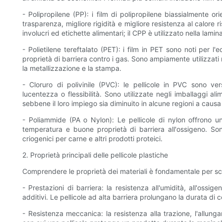
- Polipropilene (PP): i film di polipropilene biassialmente 
trasparenza, migliore rigidità e migliore resistenza al calore 
involucri ed etichette alimentari; il CPP è utilizzato nella lami
- Polietilene tereftalato (PET): i film in PET sono noti per l'e
proprietà di barriera contro i gas. Sono ampiamente utilizzati 
la metallizzazione e la stampa.
- Cloruro di polivinile (PVC): le pellicole in PVC sono ve
lucentezza o flessibilità. Sono utilizzate negli imballaggi ali
sebbene il loro impiego sia diminuito in alcune regioni a caus
- Poliammide (PA o Nylon): Le pellicole di nylon offrono un
temperatura e buone proprietà di barriera all'ossigeno. Son
criogenici per carne e altri prodotti proteici.
2. Proprietà principali delle pellicole plastiche
Comprendere le proprietà dei materiali è fondamentale per sceg
- Prestazioni di barriera: la resistenza all'umidità, all'ossi
additivi. Le pellicole ad alta barriera prolungano la durata di
- Resistenza meccanica: la resistenza alla trazione, l'allung