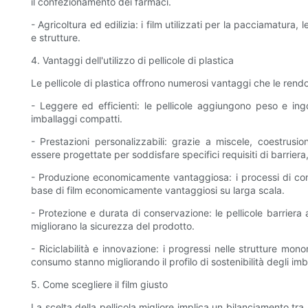
il confezionamento dei farmaci.
- Agricoltura ed edilizia: i film utilizzati per la pacciamatura
e strutture.
4. Vantaggi dell'utilizzo di pellicole di plastica
Le pellicole di plastica offrono numerosi vantaggi che le rendo
- Leggere ed efficienti: le pellicole aggiungono peso e in
imballaggi compatti.
- Prestazioni personalizzabili: grazie a miscele, coestrusion
essere progettate per soddisfare specifici requisiti di barriera
- Produzione economicamente vantaggiosa: i processi di conv
base di film economicamente vantaggiosi su larga scala.
- Protezione e durata di conservazione: le pellicole barriera
migliorano la sicurezza del prodotto.
- Riciclabilità e innovazione: i progressi nelle strutture monom
consumo stanno migliorando il profilo di sostenibilità degli imba
5. Come scegliere il film giusto
La scelta della pellicola migliore implica un bilanciamento tra 