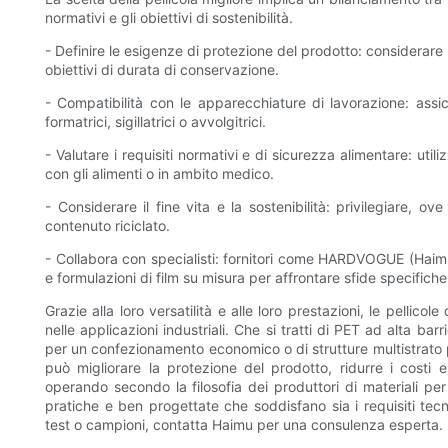
normativi e gli obiettivi di sostenibilità.
- Definire le esigenze di protezione del prodotto: considerare l'u
obiettivi di durata di conservazione.
- Compatibilità con le apparecchiature di lavorazione: assic
formatrici, sigillatrici o avvolgitrici.
- Valutare i requisiti normativi e di sicurezza alimentare: util
con gli alimenti o in ambito medico.
- Considerare il fine vita e la sostenibilità: privilegiare, ove
contenuto riciclato.
- Collabora con specialisti: fornitori come HARDVOGUE (Haim
e formulazioni di film su misura per affrontare sfide specifiche
Grazie alla loro versatilità e alle loro prestazioni, le pellico
nelle applicazioni industriali. Che si tratti di PET ad alta ba
per un confezionamento economico o di strutture multistrato pe
può migliorare la protezione del prodotto, ridurre i costi 
operando secondo la filosofia dei produttori di materiali per 
pratiche e ben progettate che soddisfano sia i requisiti tecn
test o campioni, contatta Haimu per una consulenza esperta.