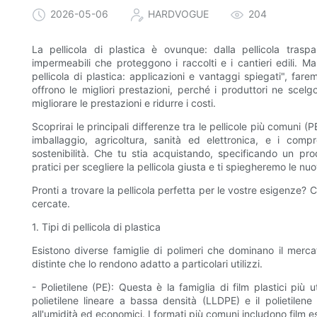
2026-05-06
HARDVOGUE
204
La pellicola di plastica è ovunque: dalla pellicola trasp
impermeabili che proteggono i raccolti e i cantieri edili. Ma 
pellicola di plastica: applicazioni e vantaggi spiegati", far
offrono le migliori prestazioni, perché i produttori ne scel
migliorare le prestazioni e ridurre i costi.
Scoprirai le principali differenze tra le pellicole più comuni (
imballaggio, agricoltura, sanità ed elettronica, e i comp
sostenibilità. Che tu stia acquistando, specificando un pr
pratici per scegliere la pellicola giusta e ti spiegheremo le n
Pronti a trovare la pellicola perfetta per le vostre esigenze? 
cercate.
1. Tipi di pellicola di plastica
Esistono diverse famiglie di polimeri che dominano il mercat
distinte che lo rendono adatto a particolari utilizzi.
- Polietilene (PE): Questa è la famiglia di film plastici più 
polietilene lineare a bassa densità (LLDPE) e il polietilene 
all'umidità ed economici. I formati più comuni includono film est