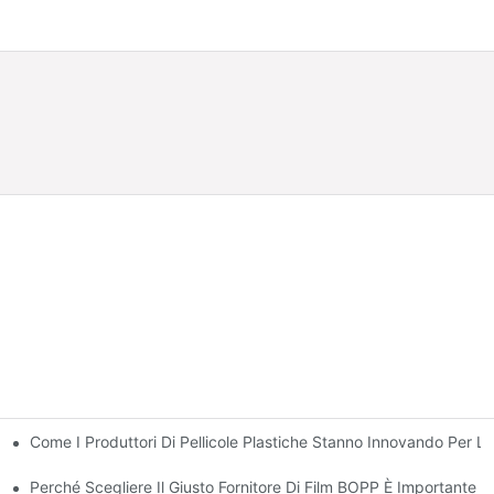
Come I Produttori Di Pellicole Plastiche Stanno Innovando Per La 
bili
allaggio Di Lusso
Perché Scegliere Il Giusto Fornitore Di Film BOPP È Importante Pe