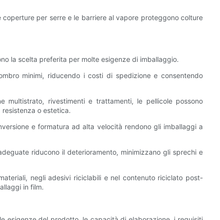
, le coperture per serre e le barriere al vapore proteggono colture
no la scelta preferita per molte esigenze di imballaggio.
gombro minimi, riducendo i costi di spedizione e consentendo
e multistrato, rivestimenti e trattamenti, le pellicole possono
, resistenza o estetica.
ersione e formatura ad alta velocità rendono gli imballaggi a
 adeguate riducono il deterioramento, minimizzano gli sprechi e
ateriali, negli adesivi riciclabili e nel contenuto riciclato post-
llaggi in film.
le esigenze del prodotto, le capacità di elaborazione, i requisiti