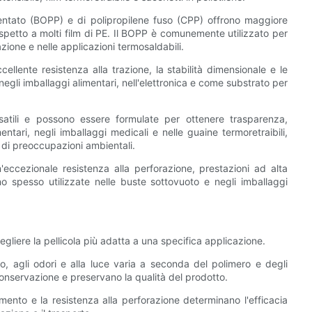
orientato (BOPP) e di polipropilene fuso (CPP) offrono maggiore
rispetto a molti film di PE. Il BOPP è comunemente utilizzato per
nazione e nelle applicazioni termosaldabili.
ccellente resistenza alla trazione, la stabilità dimensionale e le
negli imballaggi alimentari, nell'elettronica e come substrato per
rsatili e possono essere formulate per ottenere trasparenza,
mentari, negli imballaggi medicali e nelle guaine termoretraibili,
a di preoccupazioni ambientali.
'eccezionale resistenza alla perforazione, prestazioni ad alta
o spesso utilizzate nelle buste sottovuoto e negli imballaggi
liere la pellicola più adatta a una specifica applicazione.
geno, agli odori e alla luce varia a seconda del polimero e degli
 conservazione e preservano la qualità del prodotto.
amento e la resistenza alla perforazione determinano l'efficacia