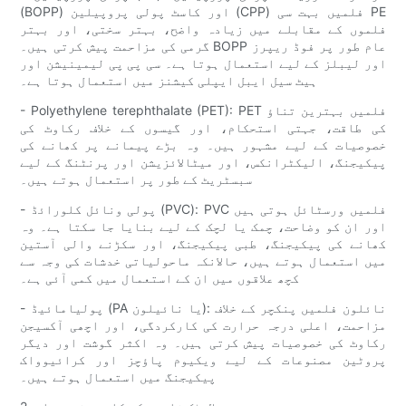
(BOPP) اور کاسٹ پولی پروپیلین (CPP) فلمیں بہت سی PE
فلموں کے مقابلے میں زیادہ واضح، بہتر سختی، اور بہتر
گرمی کی مزاحمت پیش کرتی ہیں۔ BOPP عام طور پر فوڈ ریپرز
اور لیبلز کے لیے استعمال ہوتا ہے۔ سی پی پی لیمینیشن اور
ہیٹ سیل ایبل ایپلی کیشنز میں استعمال ہوتا ہے۔
- Polyethylene terephthalate (PET): PET فلمیں بہترین تناؤ
کی طاقت، جہتی استحکام، اور گیسوں کے خلاف رکاوٹ کی
خصوصیات کے لیے مشہور ہیں۔ وہ بڑے پیمانے پر کھانے کی
پیکیجنگ، الیکٹرانکس، اور میٹالائزیشن اور پرنٹنگ کے لیے
سبسٹریٹ کے طور پر استعمال ہوتے ہیں۔
- پولی ونائل کلورائڈ (PVC): PVC فلمیں ورسٹائل ہوتی ہیں
اور ان کو وضاحت، چمک یا لچک کے لیے بنایا جا سکتا ہے۔ وہ
کھانے کی پیکیجنگ، طبی پیکیجنگ، اور سکڑنے والی آستین
میں استعمال ہوتے ہیں، حالانکہ ماحولیاتی خدشات کی وجہ سے
کچھ علاقوں میں ان کے استعمال میں کمی آئی ہے۔
- پولیامائیڈ (PA یا نائیلون): نائلون فلمیں پنکچر کے خلاف
مزاحمت، اعلی درجہ حرارت کی کارکردگی، اور اچھی آکسیجن
رکاوٹ کی خصوصیات پیش کرتی ہیں۔ وہ اکثر گوشت اور دیگر
پروٹین مصنوعات کے لیے ویکیوم پاؤچز اور کرائیوواک
پیکیجنگ میں استعمال ہوتے ہیں۔