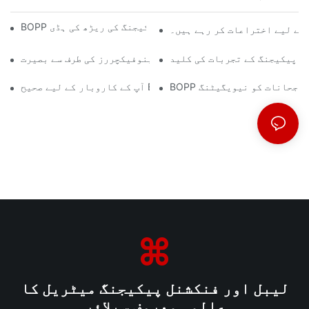
BOPP فلم مینوفیکچررز: لچکدار پیکیجنگ کی ریڑھ کی ہڈی
 کے لیے اختراعات کر رہے ہیں۔
یش پیکیجنگ کے تجربات کی کلید
پیکیجنگ کا مستقبل: مادی مینوفیکچررز کی طرف سے بصیرت
کے رجحانات کو نیویگیٹنگ
ر کے لیے صحیح BOPP فلم سپلائر کا انتخاب کیوں اہم ہے۔
لیبل اور فنکشنل پیکیجنگ میٹریل کا
عالمی معروف سپلائر