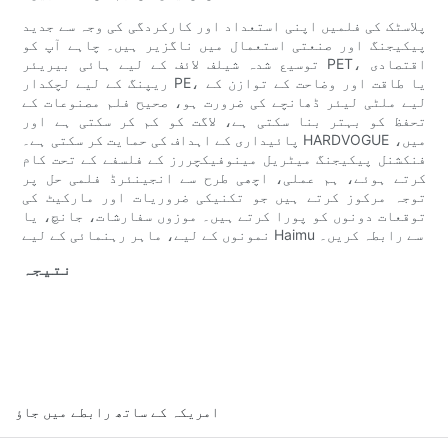
پلاسٹک کی فلمیں اپنی استعداد اور کارکردگی کی وجہ سے جدید
پیکیجنگ اور صنعتی استعمال میں ناگزیر ہیں۔ چاہے آپ کو
توسیع شدہ شیلف لائف کے لیے ہائی بیریئر PET، اقتصادی
ریپنگ کے لیے لچکدار PE، یا طاقت اور وضاحت کے توازن کے
لیے ملٹی لیئر ڈھانچے کی ضرورت ہو، صحیح فلم مصنوعات کے
تحفظ کو بہتر بنا سکتی ہے، لاگت کو کم کر سکتی ہے اور
پائیداری کے اہداف کی حمایت کر سکتی ہے۔ HARDVOGUE میں،
فنکشنل پیکیجنگ میٹریل مینوفیکچررز کے فلسفے کے تحت کام
کرتے ہوئے، ہم عملی، اچھی طرح سے انجینئرڈ فلمی حل پر
توجہ مرکوز کرتے ہیں جو تکنیکی ضروریات اور مارکیٹ کی
توقعات دونوں کو پورا کرتے ہیں۔ موزوں سفارشات، جانچ، یا
نمونوں کے لیے، ماہر رہنمائی کے لیے Haimu سے رابطہ کریں۔
نتیجہ
امریکہ کے ساتھ رابطے میں جاؤ