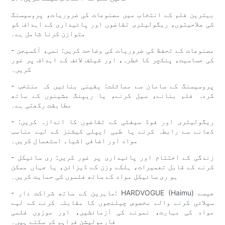
بہترین فلم کے انتخاب میں مصنوعات کی ضروریات، پروسیسنگ
کی صلاحیتوں، ریگولیٹری تقاضوں اور پائیداری کے اہداف کو
متوازن کرنا شامل ہے۔
- مصنوعات کے تحفظ کی ضروریات کی وضاحت کریں: نمی، آکسیجن
کی حساسیت، پنکچر کا خطرہ، اور شیلف لائف کے اہداف پر غور
کریں۔
- پروسیسنگ کے سامان سے مماثلت: یقینی بنائیں کہ منتخب
کردہ فلم بنانے، سیل کرنے، یا ریپنگ مشینوں کے ساتھ
مطابقت رکھتی ہے۔
- ریگولیٹری اور فوڈ سیفٹی کے تقاضوں کا اندازہ کریں:
کھانے سے رابطہ کرنے یا طبی ایپلی کیشنز کے لیے مناسب
مواد اور اضافی اشیاء استعمال کریں۔
- زندگی کے اختتام اور پائیداری پر غور کریں: ری سائیکل
کرنے کے قابل تعمیرات، ہلکے وزن کے ڈیزائن، یا جہاں ممکن
ہو ری سائیکل مواد کے ساتھ فلموں کی حمایت کریں۔
- ماہرین کے ساتھ شراکت دار: HARDVOGUE (Haimu) جیسے
سپلائی کرنے والے مخصوص چیلنجوں کا مقابلہ کرنے کے لیے
مواد کی مہارت، نمونے کی آزمائشیں، اور موزوں فلمی
فارمولیشن فراہم کر سکتے ہیں۔