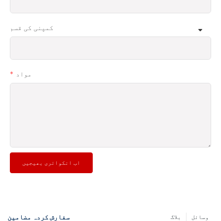
کمپنی کی قسم
مواد
اب انکوائری بھیجیں
سفارش کردہ مضامین
وسائل
بلاگ