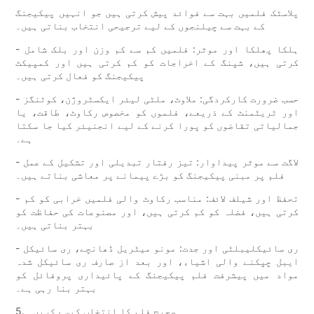
پلاسٹک فلمیں بہت سے فوائد پیش کرتی ہیں جو انہیں پیکیجنگ
کے بہت سے چیلنجوں کے لیے ترجیحی انتخاب بناتی ہیں۔
- ہلکا پھلکا اور موثر: فلمیں کم سے کم وزن اور بلک شامل
کرتی ہیں، شپنگ کے اخراجات کو کم کرتی ہیں اور کمپیکٹ
پیکیجنگ کو فعال کرتی ہیں۔
- حسب ضرورت کارکردگی: ملاوٹ، ملٹی لیئر ایکسٹروژن، کوٹنگز
اور ٹریٹمنٹ کے ذریعے، فلموں کو مخصوص رکاوٹ، طاقت، یا
جمالیاتی تقاضوں کو پورا کرنے کے لیے انجنیئر کیا جا سکتا
ہے۔
- لاگت سے موثر پیداوار: تیز رفتار تبدیلی اور تشکیل کے عمل
فلم پر مبنی پیکیجنگ کو بڑے پیمانے پر معاشی بناتے ہیں۔
- تحفظ اور شیلف لائف: مناسب رکاوٹ والی فلمیں خرابی کو کم
کرتی ہیں، فضلہ کو کم کرتی ہیں، اور مصنوعات کی حفاظت کو
بہتر بناتی ہیں۔
- ری سائیکلیبلٹی اور جدت: مونو میٹریل ڈھانچے، ری سائیکل
ایبل چپکنے والی اشیاء، اور بعد از صارف ری سائیکل شدہ
مواد میں پیشرفت فلم پیکیجنگ کے پائیداری پروفائل کو
بہتر بنا رہی ہے۔
5. صحیح فلم کا انتخاب کیسے کریں۔