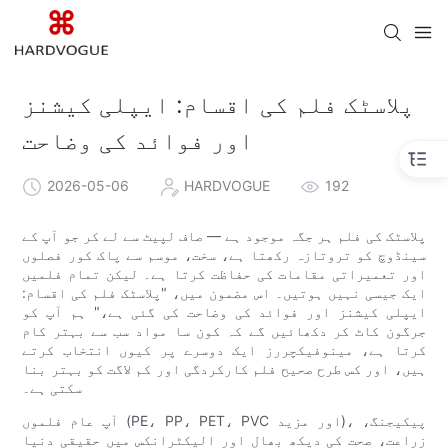
پلاسٹک فلم کی اقسام: ایپلی کیشنز
اور فوائد کی وضاحت
2026-05-06
HARDVOGUE
192
پلاسٹک کی فلم ہر جگہ موجود ہے — صاف لپیٹ سے لے کر جو آپ کے
سینڈوچ کو تروتازہ رکھتا ہے، سخت، موسم سے پاک کور فصلوں
اور تعمیراتی مقامات کی حفاظت کرتا ہے۔ لیکن تمام فلمیں
ایک جیسی نہیں ہوتیں۔ اس مضمون میں، "پلاسٹک فلم کی اقسام:
ایپلی کیشنز اور فوائد کی وضاحت کی گئی ہے،" ہم آپ کو
جرگون کاٹ کر دکھائیں گے کہ کون سا مواد سب سے بہتر کام
کرتا ہے، مینوفیکچررز ایک دوسرے پر کیوں انتخاب کرتے
ہیں، اور کس طرح صحیح فلم کارکردگی اور کم لاگت کو بہتر بنا
سکتی ہے۔
آپ عام فلموں (PE، PP، PET، PVC اور مزید)، پیکیجنگ،
زراعت، صحت کی دیکھ بھال اور الیکٹرانکس میں حقیقی دنیا