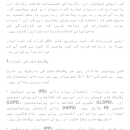
کی ایپلی کیشنز، اور رکاوٹ کی خصوصیات، طاقت، وضاحت اور
پائیداری کے درمیان تجارت کے درمیان اہم فرق سیکھیں گے۔
چاہے آپ خرید رہے ہوں، وضاحت کر رہے ہوں، یا محض تجسس، ہم
صحیح فلم کے انتخاب کے لیے عملی تجاویز دیں گے اور ابھرتے
ہوئے اختیارات کی وضاحت کریں گے جو کارکردگی کو
ماحولیاتی خدشات کے ساتھ متوازن رکھتے ہیں۔
اپنی ضروریات کے لیے بہترین فلم تلاش کرنے کے لیے تیار
ہیں؟ یہ دریافت کرنے کے لیے پڑھیں کہ کون سی قسم آپ کے
فوائد فراہم کرتی ہے۔
1. پلاسٹک فلم کی اقسام
کئی پولیمر خاندان ہیں جو پلاسٹک فلم کی مارکیٹ پر حاوی
ہیں۔ ہر قسم کی الگ الگ خصوصیات ہیں جو اسے خاص استعمال کے
لیے موزوں بناتی ہیں۔
- پولی تھیلین (PE): یہ سب سے زیادہ استعمال ہونے والی
پلاسٹک فلم فیملی ہے اور اس میں کم کثافت والی پولی تھیلین
(LDPE)، لکیری کم کثافت والی پولیتھیلین (LLDPE)، اور
ہائی ڈینسٹی پولیتھیلین (HDPE) شامل ہیں۔ PE فلمیں
لچکدار، نمی مزاحم اور اقتصادی ہوتی ہیں۔ عام شکلوں میں
اسٹریچ فلم، سکڑ فلم، اور پولی تھیلین بیگ شامل ہیں۔
- پولی پروپیلین (PP): دو طرفہ اورینٹڈ پولی پروپیلین