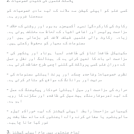
2. پلاسٹک فلموں کی کلیدی خصوصیات
کسی فلم کو ایپلی کیشن سے ملانے کے لیے مادی خصوصیات کو
سمجھنا ضروری ہے۔
- رکاوٹ کی کارکردگی: نمی، آکسیجن، بدبو، اور روشنی کے خلاف
مزاحمت پولیمر اور اضافی اشیاء کے لحاظ سے مختلف ہوتی ہے۔
زیادہ رکاوٹ والی فلمیں شیلف لائف کو بڑھاتی ہیں اور
مصنوعات کے معیار کو محفوظ رکھتی ہیں۔
- مکینیکل طاقت: تناؤ کی طاقت، لمبا ہونا، اور پنکچر کی
مزاحمت اس بات کا تعین کرتی ہے کہ ہینڈلنگ اور نقل و حمل
کے دوران فلم کسی پروڈکٹ کی کتنی اچھی طرح حفاظت کرتی ہے۔
- نظری خصوصیات: وضاحت، چمک، اور پرنٹ ایبلٹی مصنوعات کی
مرئیت اور برانڈنگ کے مواقع کو متاثر کرتی ہے۔
- حرارت کی مزاحمت اور سیل ایبلٹی: خودکار پیکیجنگ کے عمل
کے لیے تھرموفارمنگ، ہیٹ سیل کی طاقت، اور سکڑنے کا رویہ
اہم ہے۔
- کیمیائی مزاحمت: رابطہ ایپلی کیشنز کے لیے خوراک، تیل،
سالوینٹس، یا صفائی کرنے والے ایجنٹوں کے ساتھ مطابقت پر
غور کیا جانا چاہیے۔
3. تمام صنعتوں میں عام ایپلی کیشنز