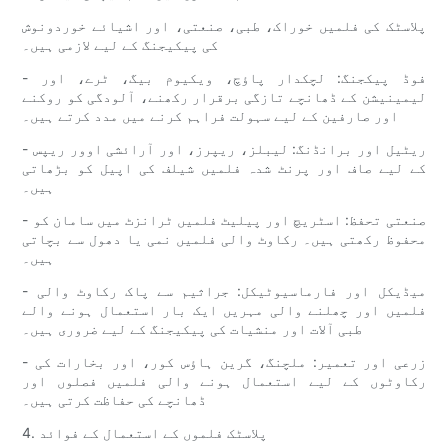
پلاسٹک کی فلمیں خوراک، طبی، صنعتی، اور اشیائے خوردونوش
کی پیکیجنگ کے لیے لازمی ہیں۔
- فوڈ پیکجنگ: لچکدار پاؤچ، ویکیوم بیگ، ٹرے، اور
لیمینیشن کے ڈھانچے تازگی برقرار رکھنے، آلودگی کو روکنے
اور صارفین کے لیے سہولت فراہم کرنے میں مدد کرتے ہیں۔
- ریٹیل اور برانڈنگ: لیبلز، ریپرز، اور آرائشی اوور ریپس
کے لیے صاف اور پرنٹ شدہ فلمیں شیلف کی اپیل کو بڑھاتی
ہیں۔
- صنعتی تحفظ: اسٹریچ اور پیلیٹ فلمیں ٹرانزٹ میں سامان کو
محفوظ رکھتی ہیں۔ رکاوٹ والی فلمیں نمی یا دھول سے بچاتی
ہیں۔
- میڈیکل اور فارماسیوٹیکل: جراثیم سے پاک رکاوٹ والی
فلمیں اور چھلنے والی مہریں ایک بار استعمال ہونے والے
طبی آلات اور منشیات کی پیکیجنگ کے لیے ضروری ہیں۔
- زرعی اور تعمیر: ملچنگ، گرین ہاؤس کور، اور بخارات کی
رکاوٹوں کے لیے استعمال ہونے والی فلمیں فصلوں اور
ڈھانچے کی حفاظت کرتی ہیں۔
4. پلاسٹک فلموں کے استعمال کے فوائد