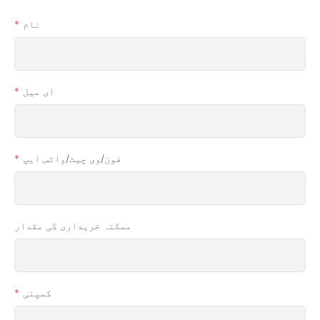
نام
ای میل
فون/وی چیٹ/واٹس ایپ
ممکنہ خریداری کی مقدار
کمپنی