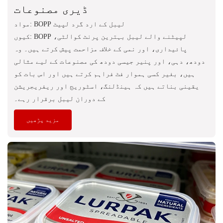
ڈیری مصنوعات
مواد: BOPP لیبل کے ارد گرد لپیٹ
کیوں: BOPP لپیٹنے والے لیبل بہترین پرنٹ کوالٹی،
پائیداری، اور نمی کے خلاف مزاحمت پیش کرتے ہیں۔ وہ
دودھ، دہی، اور پنیر جیسی دودھ کی مصنوعات کے لیے مثالی
ہیں، بغیر کسی ہموار فٹ فراہم کرتے ہیں اور اس بات کو
یقینی بناتے ہیں کہ ہینڈلنگ، اسٹوریج اور ریفریجریشن
کے دوران لیبل برقرار رہے۔
مزید پڑھیں