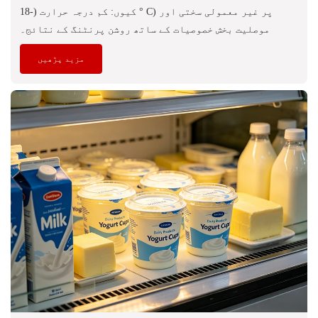
کیوں: کم درجہ حرارت (-18 ° C) پر غیر معمولی سختی اور
موصلیت بخش خصوصیات کے ساتھ روشن پرنٹنگ کے نتائج۔
مزید پڑھیں