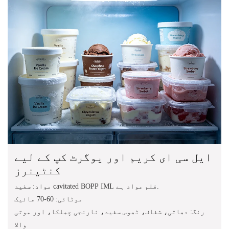
ایل سی ای کریم اور یوگرٹ کپ کے لیے
کنٹینرز
مواد: سفید cavitated BOPP IML فلم مواد ہے.
موٹائی: 60-70 مائیک
رنگ: دھاتی، شفاف، ٹھوس سفید، نارنجی چھلکا، اور موتی
والا