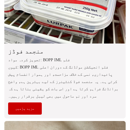
منجمد فوڈز
تجویز کردہ مواد: BOPP IML فلم
کیوں: BOPP IML فلم انجیکشن مولڈنگ کے دوران اعلی
پائیداری، نمی کے خلاف مزاحمت، اور ہموار انضمام پیش
کرتی ہے۔ یہ منجمد فوڈ کنٹینرز کے لیے بہترین ہے، واضح
برانڈنگ فراہم کرتا ہے اور اس بات کو یقینی بناتا ہے کہ
سرد اور نم ماحول میں بھی لیبل برقرار رہیں۔
مزید پڑھیں