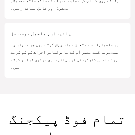
بناتے ہیں کہ آپ کی مصنوعات وقت کے ساتھ ساتھ محفوظ،
محفوظ اور قابلِ نمائش رہیں۔
پائیدار، ماحول دوست حل
ہم ماحولیات سے متعلق مواد پیش کرتے ہیں جو معیار پر
سمجھوتہ کیے بغیر آپ کے ماحولیاتی اثرات کو کم کرتے
ہوئے اعلی کارکردگی اور پائیداری دونوں فراہم کرتے
ہیں۔
تمام فوڈ پیکجنگ