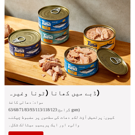
ڈبے میں کھانا (ٹونا وغیرہ)
مواد: دھاتی کاغذ
گرامج:63/68/71/83/93/113/118/123 gsm)
کیوں: پرتعیش آؤٹ لک، دھات کی سطحوں پر مضبوط چپکنے
والی، اور ایک پریمیم میٹالک شکل۔