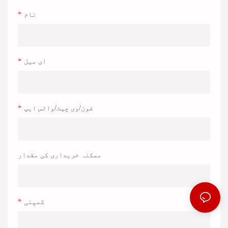
نام
ای میل
فون/وی چیٹ/واٹس ایپ
ممکنہ خریداری کی مقدار
کمپنی