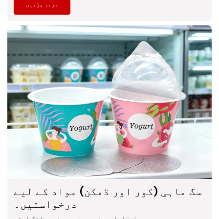
مزید پڑھیں
سگ ماہی (کور اور ڈھکن) مواد کے لیے
درخواستیں۔
مواد: ایلومینیم ورق سے بنی سیلنگ استر