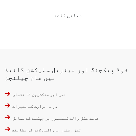
دھاتی کاغذ
فوڈ پیکجنگ اور میٹریل سلیکشن گائیڈ
میں عام چیلنجز
➔
نمی اور سنکشیپن کا نقصان
➔
درجہ حرارت کے تغیرات
➔
فاسد شکل والے کنٹینرز پر چپکنے کے مسائل
➔
تیز رفتار پروڈکشن لائن کی مطابقت