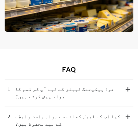
FAQ
فوڈ پیکیجنگ لیبلز کے لیے آپ کس قسم کا
1
مواد پیش کرتے ہیں؟
کیا آپ کے لیبل کھانے سے براہ راست رابطے
2
کے لیے محفوظ ہیں؟