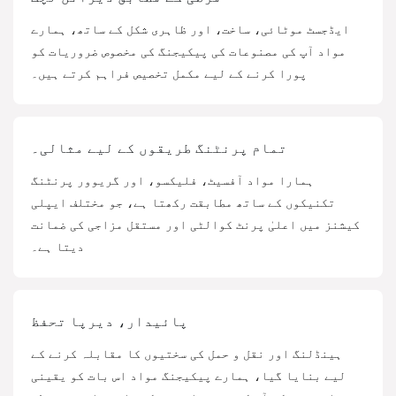
ایڈجسٹ موٹائی، ساخت، اور ظاہری شکل کے ساتھ، ہمارے
مواد آپ کی مصنوعات کی پیکیجنگ کی مخصوص ضروریات کو
پورا کرنے کے لیے مکمل تخصیص فراہم کرتے ہیں۔
تمام پرنٹنگ طریقوں کے لیے مثالی۔
ہمارا مواد آفسیٹ، فلیکسو، اور گریوور پرنٹنگ
تکنیکوں کے ساتھ مطابقت رکھتا ہے، جو مختلف ایپلی
کیشنز میں اعلیٰ پرنٹ کوالٹی اور مستقل مزاجی کی ضمانت
دیتا ہے۔
پائیدار، دیرپا تحفظ
ہینڈلنگ اور نقل و حمل کی سختیوں کا مقابلہ کرنے کے
لیے بنایا گیا، ہمارے پیکیجنگ مواد اس بات کو یقینی