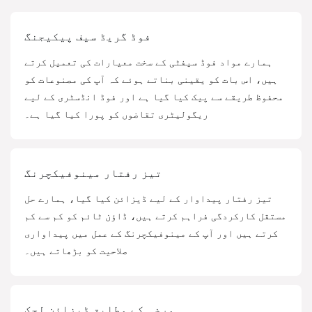
فوڈ گریڈ سیف پیکیجنگ
ہمارے مواد فوڈ سیفٹی کے سخت معیارات کی تعمیل کرتے
ہیں، اس بات کو یقینی بناتے ہوئے کہ آپ کی مصنوعات کو
محفوظ طریقے سے پیک کیا گیا ہے اور فوڈ انڈسٹری کے لیے
ریگولیٹری تقاضوں کو پورا کیا گیا ہے۔
تیز رفتار مینوفیکچرنگ
تیز رفتار پیداوار کے لیے ڈیزائن کیا گیا، ہمارے حل
مستقل کارکردگی فراہم کرتے ہیں، ڈاؤن ٹائم کو کم سے کم
کرتے ہیں اور آپ کے مینوفیکچرنگ کے عمل میں پیداواری
صلاحیت کو بڑھاتے ہیں۔
مرضی کے مطابق ڈیزائن لچک