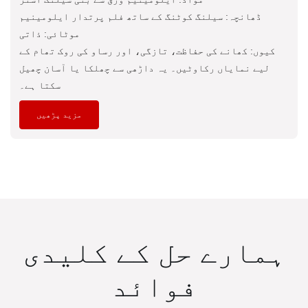
ڈھانچہ: سیلنگ کوٹنگ کے ساتھ فلم پرتدار ایلومینیم
موٹائی: ذاتی
کیوں: کھانے کی حفاظت، تازگی، اور رساو کی روک تھام کے
لیے نمایاں رکاوٹیں۔ یہ داڑھی سے چھلکا یا آسان چھیل
سکتا ہے۔
مزید پڑھیں
ہمارے حل کے کلیدی
فوائد