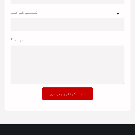
کمپنی کی قسم
مواد
اب انکوائری بھیجیں