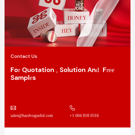
Contact Us
For Quotation , Solution And Free
Samples
+1 604 818 0316
sales@hardvogueltd.com