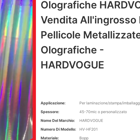
Olografiche HARDV
Vendita All'ingrosso 
Pellicole Metallizzat
Olografiche -
HARDVOGUE
Applicazione:
Per laminazione/stampa/imballagg
Spessore:
45-70mic o personalizzato
Nome Del Marchio:
HARDVOGUE
Numero Di Modello:
HV-HF201
Materiale:
Bopp