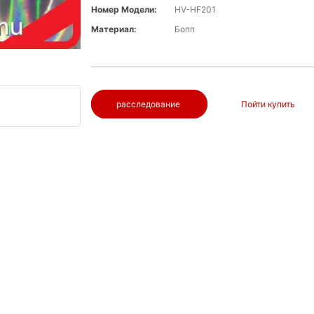
Номер Модели:
HV-HF201
Материал:
Бопп
расследование
Пойти купить