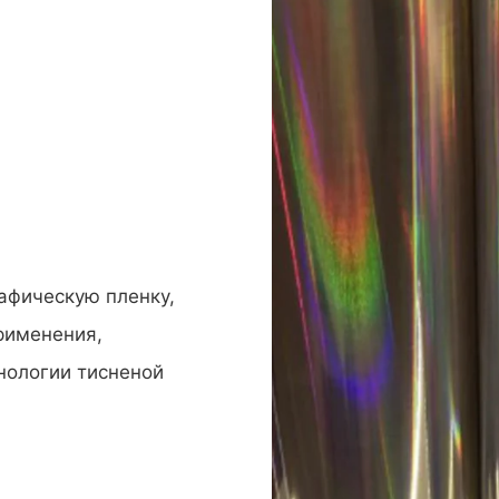
афическую пленку,
рименения,
нологии тисненой