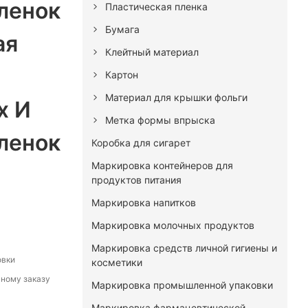
ленок
Пластическая пленка
Бумага
ая
Клейтный материал
Картон
Материал для крышки фольги
х И
Метка формы впрыска
ленок
Коробка для сигарет
Маркировка контейнеров для
продуктов питания
Маркировка напитков
Маркировка молочных продуктов
Маркировка средств личной гигиены и
овки
косметики
ному заказу
Маркировка промышленной упаковки
Маркировка фармацевтической