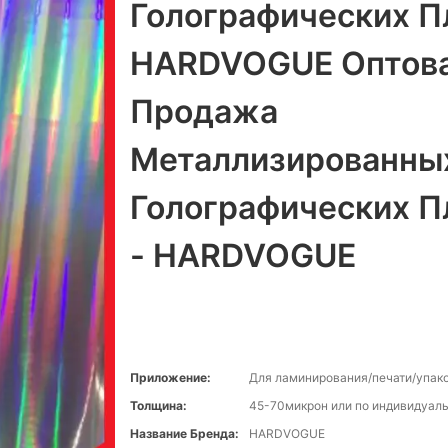
Голографических П
HARDVOGUE Оптов
Продажа
Металлизированны
Голографических П
- HARDVOGUE
Приложение:
Для ламинирования/печати/упак
Толщина:
45-70микрон или по индивидуаль
Название Бренда:
HARDVOGUE