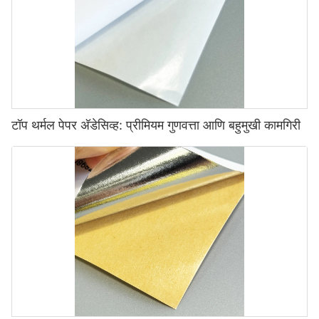
टॉप थर्मल पेपर अ‍ॅडेसिव्ह: प्रीमियम गुणवत्ता आणि बहुमुखी कामगिरी