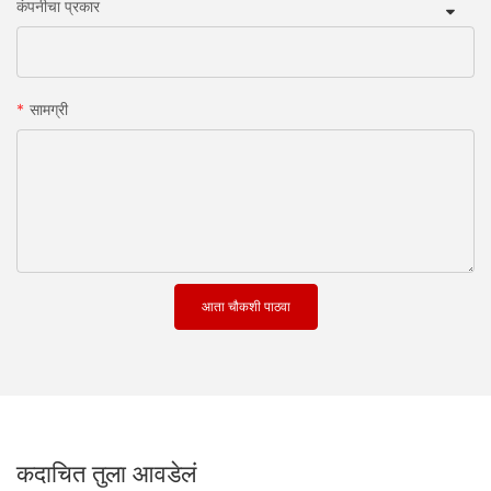
कंपनीचा प्रकार
सामग्री
आता चौकशी पाठवा
कदाचित तुला आवडेलं