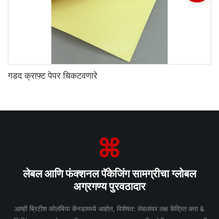
गडद क्राफ्ट पेपर चिकटवणारे
लेबल आणि फंक्शनल पॅकेजिंग सामग्रीचा ग्लोबल
अग्रगण्य पुरवठादार
आम्ही ब्रिटीश कोलंबिया कॅनडामध्ये आहोत, विशेषत: लेबलांवर लक्ष केंद्रित करा &