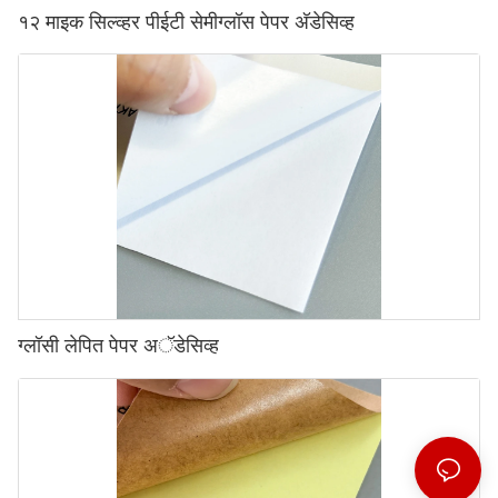
१२ माइक सिल्व्हर पीईटी सेमीग्लॉस पेपर अ‍ॅडेसिव्ह
ग्लॉसी लेपित पेपर अॅडेसिव्ह