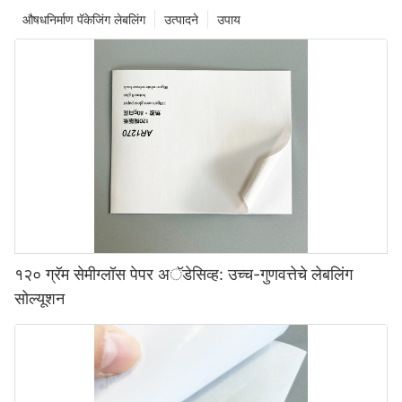
औषधनिर्माण पॅकेजिंग लेबलिंग
उत्पादने
उपाय
१२० ग्रॅम सेमीग्लॉस पेपर अॅडेसिव्ह: उच्च-गुणवत्तेचे लेबलिंग
सोल्यूशन