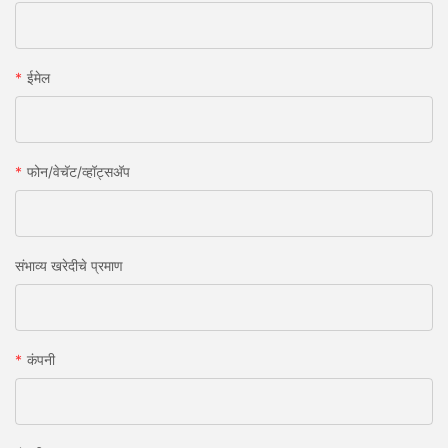
ईमेल
फोन/वेचॅट/व्हॉट्सअ‍ॅप
संभाव्य खरेदीचे प्रमाण
कंपनी