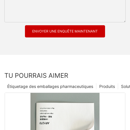
ENVOYER UNE ENQUÊTE MAINTENANT
TU POURRAIS AIMER
Étiquetage des emballages pharmaceutiques
Produits
Solu