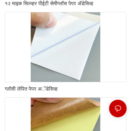
१२ माइक सिल्व्हर पीईटी सेमीग्लॉस पेपर अ‍ॅडेसिव्ह
ग्लॉसी लेपित पेपर अॅडेसिव्ह