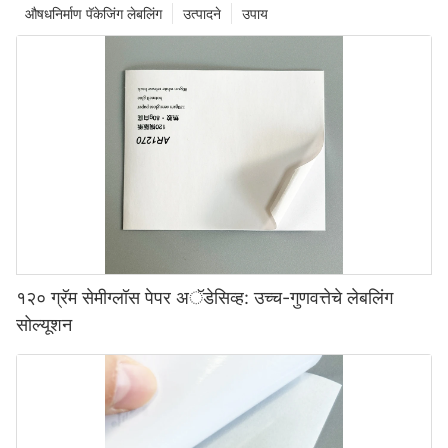
औषधनिर्माण पॅकेजिंग लेबलिंग
उत्पादने
उपाय
१२० ग्रॅम सेमीग्लॉस पेपर अॅडेसिव्ह: उच्च-गुणवत्तेचे लेबलिंग
सोल्यूशन