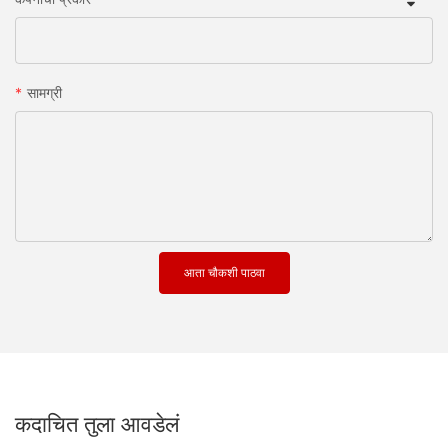
सामग्री
आता चौकशी पाठवा
कदाचित तुला आवडेलं