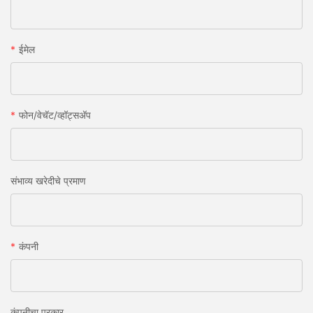
ईमेल
फोन/वेचॅट/व्हॉट्सअ‍ॅप
संभाव्य खरेदीचे प्रमाण
कंपनी
कंपनीचा प्रकार