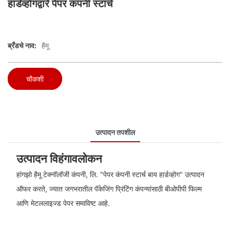
हार्डव्होगद्वारे पेपर कंपनी स्टार्च
ब्रँडचे नाव:
हैमू
चौकशी
उत्पादन तपशील
उत्पादन विहंगावलोकन
हांगझो हैमू टेक्नॉलॉजी कंपनी, लि. "पेपर कंपनी स्टार्च बाय हार्डव्होग" उत्पादन
ऑफर करते, ज्यात जगभरातील पॅकेजिंग प्रिंटिंग कंपन्यांसाठी बीओपीपी फिल्म
आणि मेटललाइज्ड पेपर समाविष्ट आहे.