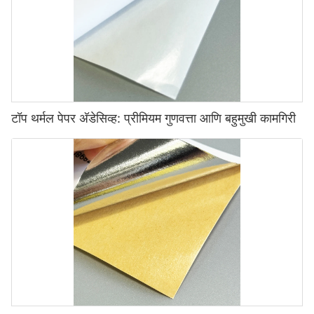
टॉप थर्मल पेपर अ‍ॅडेसिव्ह: प्रीमियम गुणवत्ता आणि बहुमुखी कामगिरी