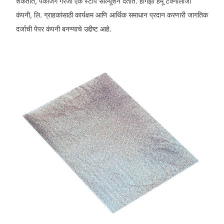
शकतात, पॅकेजिंग गरजा एक स्टॉप सोल्यूशन देतात. हांगझो हैमू टेक्नॉलॉजी
कंपनी, लि. ग्राहकांसाठी कार्यक्षम आणि आर्थिक समाधान प्रदान करणारी जागतिक
दर्जाची पेपर कंपनी बनण्याचे उद्दीष्ट आहे.