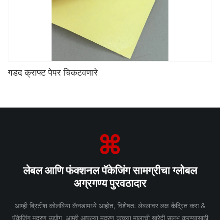
गडद क्राफ्ट पेपर चिकटवणारे
लेबल आणि फंक्शनल पॅकेजिंग सामग्रीचा ग्लोबल
अग्रगण्य पुरवठादार
आम्ही ब्रिटीश कोलंबिया कॅनडामध्ये आहोत, विशेषत: लेबलांवर लक्ष केंद्रित करा &
पॅकेजिंग मुद्रण उद्योग आम्ही आपल्या मुद्रण कच्च्या मालाची खरेदी सुलभ करण्यासाठी