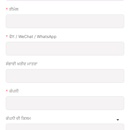
ਈਮੇਲ
ਫੋਨ / WeChat / WhatsApp
ਸੰਭਾਵੀ ਖਰੀਦ ਮਾਤਰਾ
ਕੰਪਨੀ
ਕੰਪਨੀ ਦੀ ਕਿਸਮ